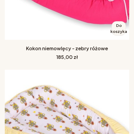
Do
koszyka
Kokon niemowlęcy - zebry różowe
Cena
185,00 zł