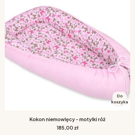
Do
koszyka
Kokon niemowlęcy - motylki róż
Cena
185,00 zł