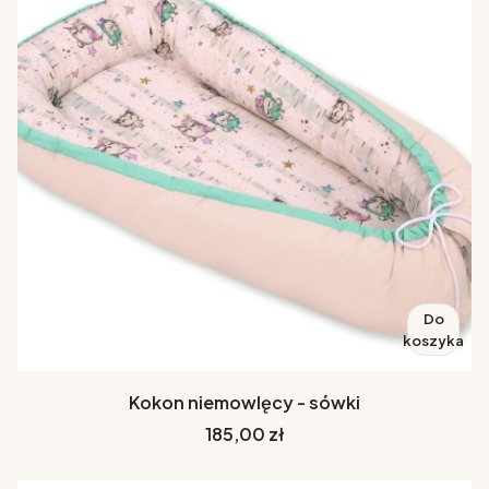
Do
koszyka
Kokon niemowlęcy - sówki
Cena
185,00 zł