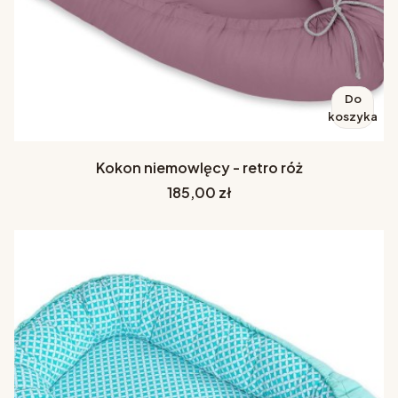
Do
koszyka
Kokon niemowlęcy - retro róż
Cena
185,00 zł