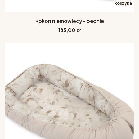
koszyka
Kokon niemowlęcy - peonie
Cena
185,00 zł