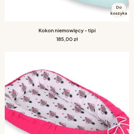
Do
koszyka
Kokon niemowlęcy - tipi
Cena
185,00 zł