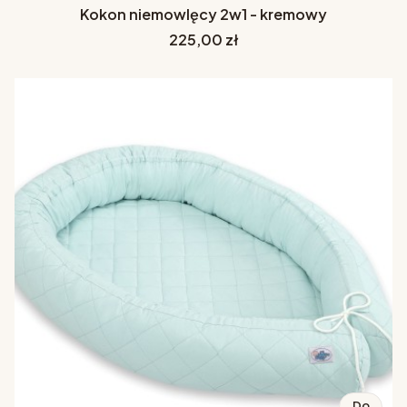
Kokon niemowlęcy 2w1 - kremowy
Cena
225,00 zł
Do