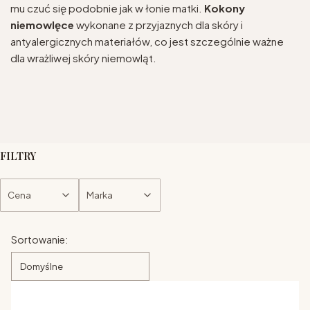
mu czuć się podobnie jak w łonie matki.
Kokony
niemowlęce
wykonane z przyjaznych dla skóry i
antyalergicznych materiałów, co jest szczególnie ważne
dla wrażliwej skóry niemowląt.
FILTRY
Cena
Marka
Koniec filtrów
Lista produktów
Sortowanie:
Domyślne