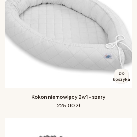
Do
koszyka
Kokon niemowlęcy 2w1 - szary
Cena
225,00 zł