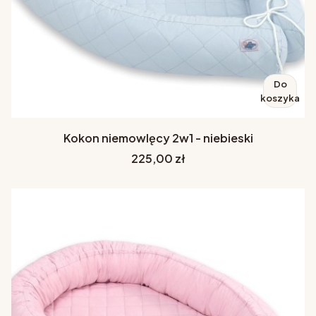
Do
koszyka
Kokon niemowlęcy 2w1 - niebieski
Cena
225,00 zł