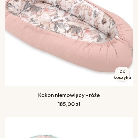
Do
koszyka
Kokon niemowlęcy - róże
Cena
185,00 zł