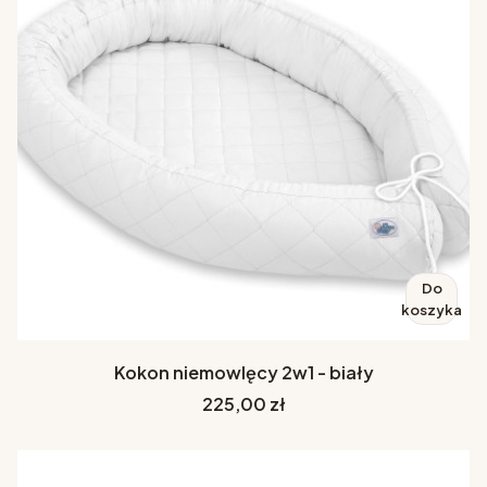
Do
koszyka
Kokon niemowlęcy 2w1 - biały
Cena
225,00 zł