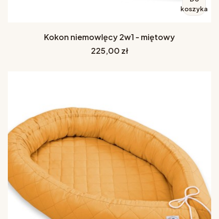
koszyka
Kokon niemowlęcy 2w1 - miętowy
Cena
225,00 zł