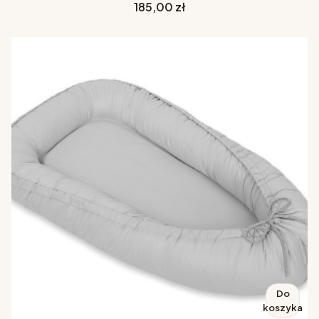
Cena
185,00 zł
Do
koszyka