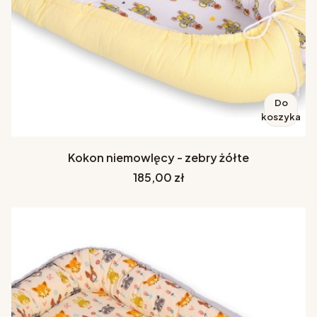
Do
koszyka
Kokon niemowlęcy - zebry żółte
Cena
185,00 zł