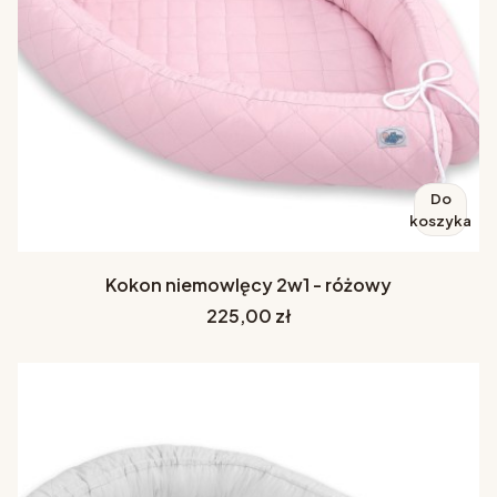
Do
koszyka
Kokon niemowlęcy 2w1 - różowy
Cena
225,00 zł