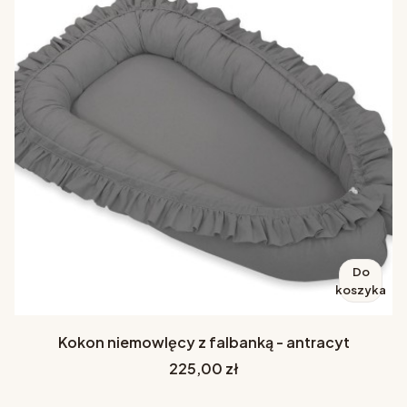
Do
koszyka
Kokon niemowlęcy z falbanką - antracyt
Cena
225,00 zł