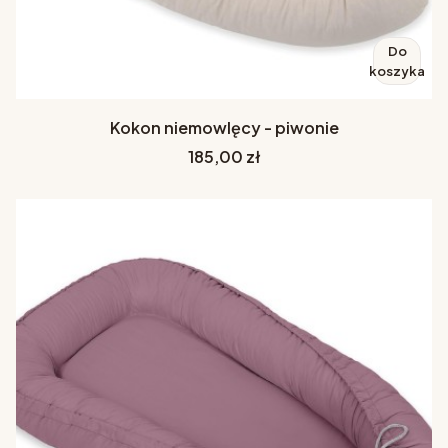
Do
koszyka
Kokon niemowlęcy - piwonie
Cena
185,00 zł