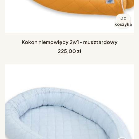
Do
koszyka
Kokon niemowlęcy 2w1 - musztardowy
Cena
225,00 zł