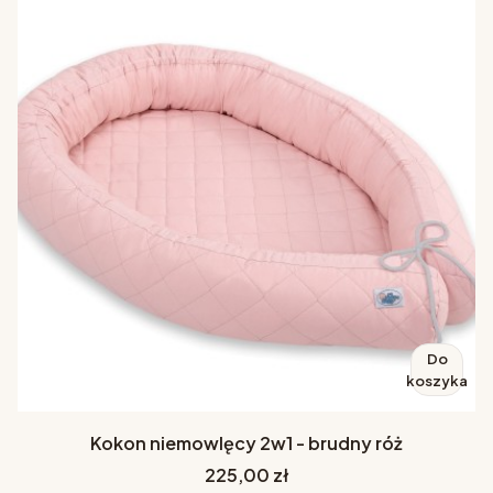
Do
koszyka
Kokon niemowlęcy 2w1 - brudny róż
Cena
225,00 zł