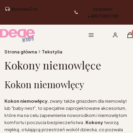
dostawa 0 zł
zadzwoń:
+48571801788
Pr
Menu
Zaloguj si
K
Strona główna
Tekstylia
Kokony niemowlęce
Kokon niemowlęcy
Kokon niemowlęcy
, zwany także gniazdem dla niemowląt
lub "baby nest", to specjalnie zaprojektowane akcesorium,
które ma na celu zapewnienie noworodkom i niemowlętom
komfortu i poczucia bezpieczeństwa.
Kokony
tworzą
miękką, otulającą przestrzeń wokół dziecka, co pozwala