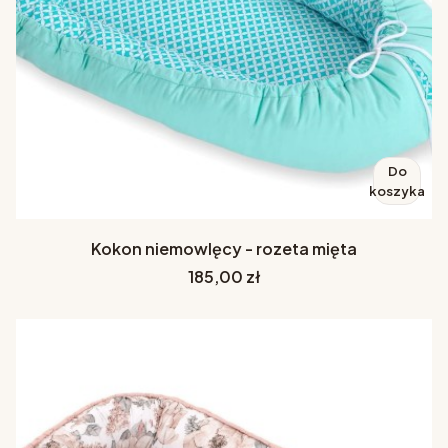
Do
koszyka
Kokon niemowlęcy - rozeta mięta
Cena
185,00 zł