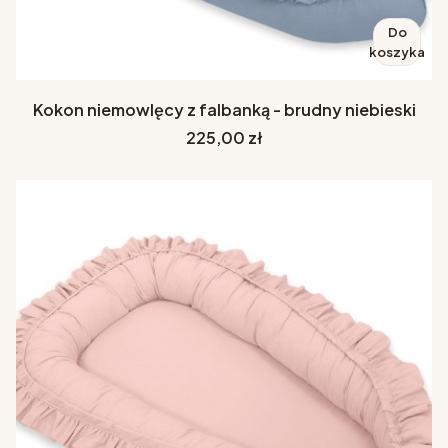
Do
koszyka
Kokon niemowlęcy z falbanką - brudny niebieski
Cena
225,00 zł