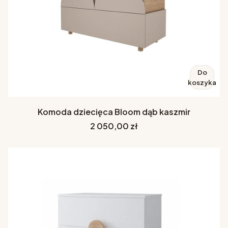
Do
koszyka
Komoda dziecięca Bloom dąb kaszmir
Cena
2 050,00 zł