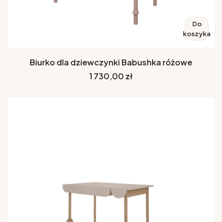
Do
koszyka
Biurko dla dziewczynki Babushka różowe
Cena
1 730,00 zł