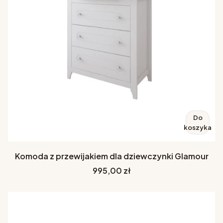
Do
koszyka
Komoda z przewijakiem dla dziewczynki Glamour
Cena
995,00 zł