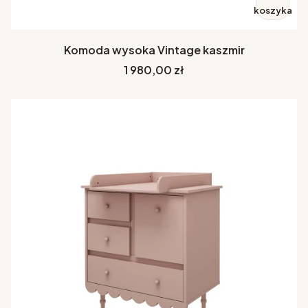
koszyka
Komoda wysoka Vintage kaszmir
Cena
1 980,00 zł