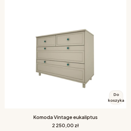
Do
koszyka
Komoda Vintage eukaliptus
Cena
2 250,00 zł