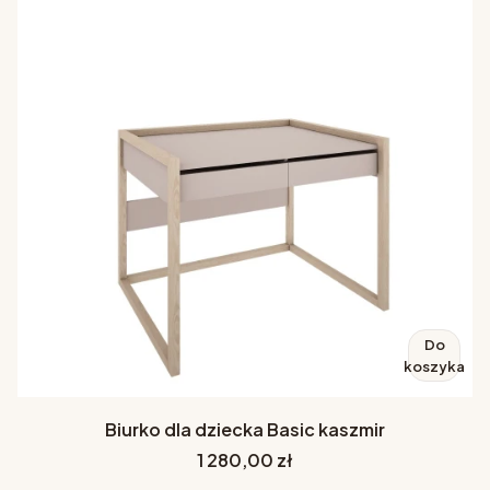
Do
koszyka
Biurko dla dziecka Basic kaszmir
Cena
1 280,00 zł