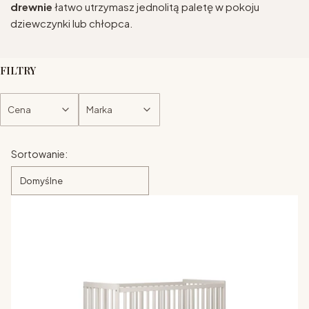
drewnie
łatwo utrzymasz jednolitą paletę w pokoju
dziewczynki lub chłopca.
FILTRY
Cena
Marka
Koniec filtrów
Lista produktów
Sortowanie:
Domyślne