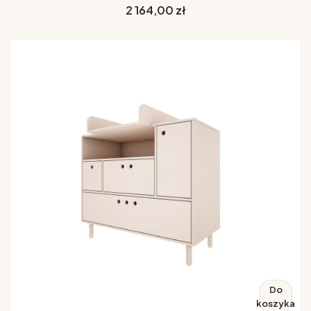
Cena
2 164,00 zł
Do
koszyka