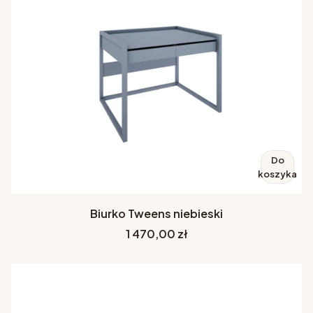
Do
koszyka
Biurko Tweens niebieski
Cena
1 470,00 zł