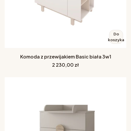
Do
koszyka
Komoda z przewijakiem Basic biała 3w1
Cena
2 230,00 zł