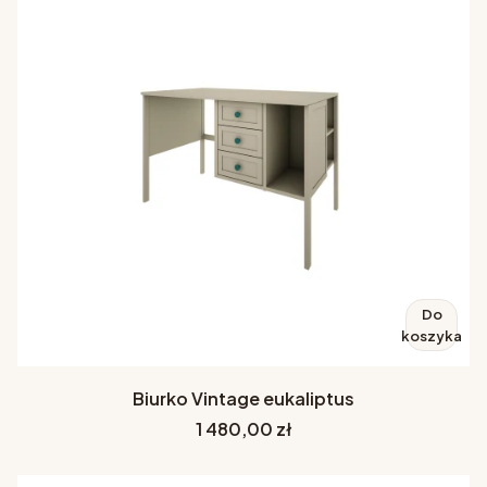
Do
koszyka
Biurko Vintage eukaliptus
Cena
1 480,00 zł