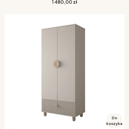
Cena
1 480,00 zł
Do
koszyka