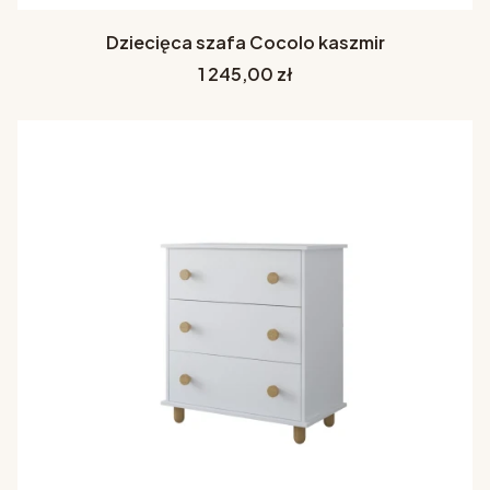
Dziecięca szafa Cocolo kaszmir
Cena
1 245,00 zł