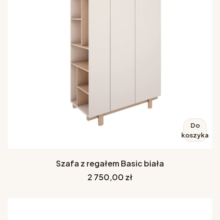
Do
koszyka
Szafa z regałem Basic biała
Cena
2 750,00 zł