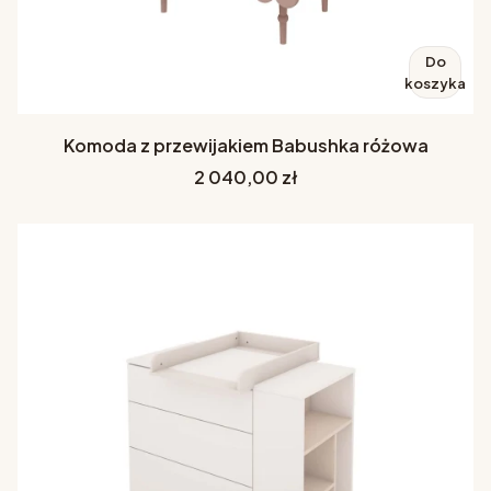
Do
koszyka
Komoda z przewijakiem Babushka różowa
Cena
2 040,00 zł