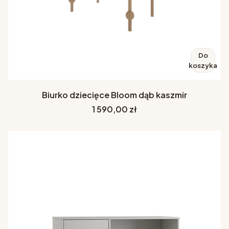
Do
koszyka
Biurko dziecięce Bloom dąb kaszmir
Cena
1 590,00 zł