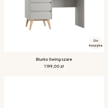
Do
koszyka
Biurko Swing szare
Cena
1 199,00 zł