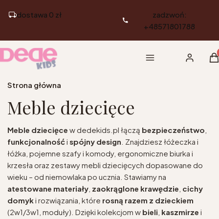
dostawa 0 zł
zadzwoń:
+48571801788
Pr
Menu
Zaloguj si
K
Strona główna
Meble dziecięce
Meble dziecięce
w dedekids.pl łączą
bezpieczeństwo
,
funkcjonalność
i
spójny design
. Znajdziesz łóżeczka i
łóżka, pojemne szafy i komody, ergonomiczne biurka i
krzesła oraz zestawy mebli dziecięcych dopasowane do
wieku – od niemowlaka po ucznia. Stawiamy na
atestowane materiały
,
zaokrąglone krawędzie
,
cichy
domyk
i rozwiązania, które
rosną razem z dzieckiem
(2w1/3w1, moduły). Dzięki kolekcjom w
bieli
,
kaszmirze
i