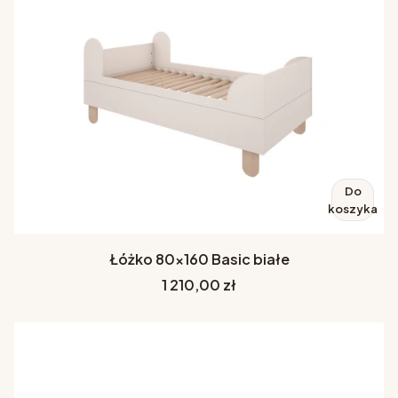
Do
koszyka
Łóżko 80x160 Basic białe
Cena
1 210,00 zł