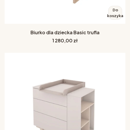
Do
koszyka
Biurko dla dziecka Basic trufla
Cena
1 280,00 zł