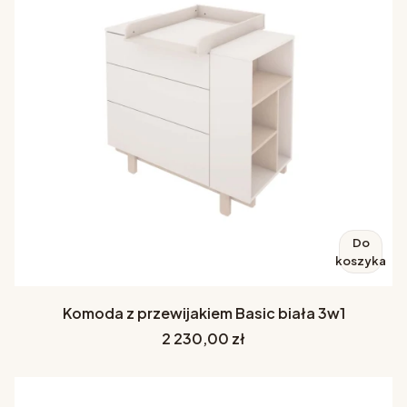
Do
koszyka
Komoda z przewijakiem Basic biała 3w1
Cena
2 230,00 zł