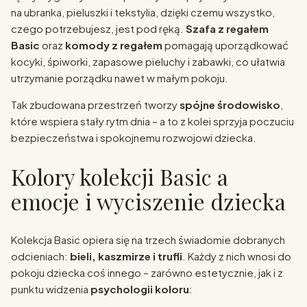
na ubranka, pieluszki i tekstylia, dzięki czemu wszystko,
czego potrzebujesz, jest pod ręką.
Szafa z regałem
Basic
oraz
komody z regałem
pomagają uporządkować
kocyki, śpiworki, zapasowe pieluchy i zabawki, co ułatwia
utrzymanie porządku nawet w małym pokoju.
Tak zbudowana przestrzeń tworzy
spójne środowisko
,
które wspiera stały rytm dnia – a to z kolei sprzyja poczuciu
bezpieczeństwa i spokojnemu rozwojowi dziecka.
Kolory kolekcji Basic a
emocje i wyciszenie dziecka
Kolekcja Basic opiera się na trzech świadomie dobranych
odcieniach:
bieli, kaszmirze i trufli
. Każdy z nich wnosi do
pokoju dziecka coś innego – zarówno estetycznie, jak i z
punktu widzenia
psychologii koloru
: