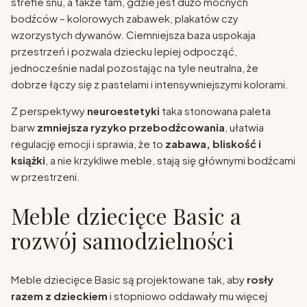
strefie snu, a także tam, gdzie jest dużo mocnych
bodźców – kolorowych zabawek, plakatów czy
wzorzystych dywanów. Ciemniejsza baza uspokaja
przestrzeń i pozwala dziecku lepiej odpocząć,
jednocześnie nadal pozostając na tyle neutralna, że
dobrze łączy się z pastelami i intensywniejszymi kolorami.
Z perspektywy
neuroestetyki
taka stonowana paleta
barw
zmniejsza ryzyko przebodźcowania
, ułatwia
regulację emocji i sprawia, że to
zabawa, bliskość i
książki
, a nie krzykliwe meble, stają się głównymi bodźcami
w przestrzeni.
Meble dziecięce Basic a
rozwój samodzielności
Meble dziecięce Basic są projektowane tak, aby
rosły
razem z dzieckiem
i stopniowo oddawały mu więcej