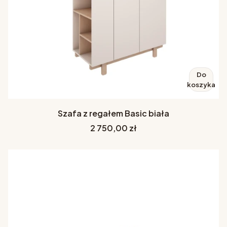
Do
koszyka
Szafa z regałem Basic biała
Cena
2 750,00 zł