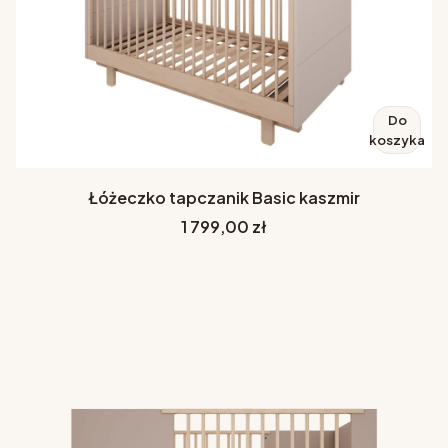
Do
koszyka
Łóżeczko tapczanik Basic kaszmir
Cena
1 799,00 zł