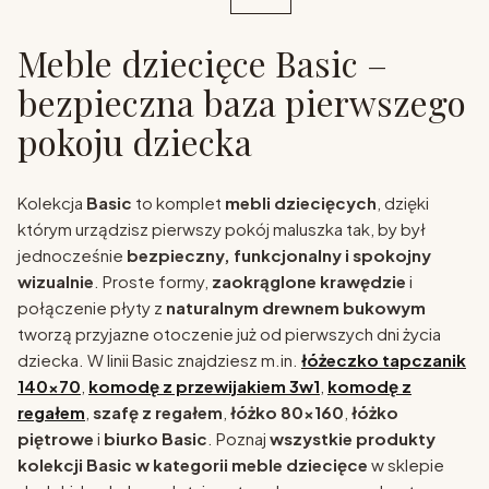
Meble dziecięce Basic –
bezpieczna baza pierwszego
pokoju dziecka
Kolekcja
Basic
to komplet
mebli dziecięcych
, dzięki
którym urządzisz pierwszy pokój maluszka tak, by był
jednocześnie
bezpieczny, funkcjonalny i spokojny
wizualnie
. Proste formy,
zaokrąglone krawędzie
i
połączenie płyty z
naturalnym drewnem bukowym
tworzą przyjazne otoczenie już od pierwszych dni życia
dziecka. W linii Basic znajdziesz m.in.
łóżeczko tapczanik
140x70
,
komodę z przewijakiem 3w1
,
komodę z
regałem
,
szafę z regałem
,
łóżko 80x160
,
łóżko
piętrowe
i
biurko Basic
. Poznaj
wszystkie produkty
kolekcji Basic w kategorii meble dziecięce
w sklepie