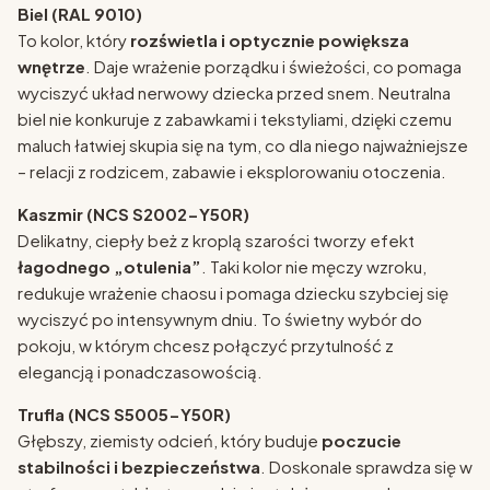
Biel (RAL 9010)
To kolor, który
rozświetla i optycznie powiększa
wnętrze
. Daje wrażenie porządku i świeżości, co pomaga
wyciszyć układ nerwowy dziecka przed snem. Neutralna
biel nie konkuruje z zabawkami i tekstyliami, dzięki czemu
maluch łatwiej skupia się na tym, co dla niego najważniejsze
– relacji z rodzicem, zabawie i eksplorowaniu otoczenia.
Kaszmir (NCS S2002-Y50R)
Delikatny, ciepły beż z kroplą szarości tworzy efekt
łagodnego „otulenia”
. Taki kolor nie męczy wzroku,
redukuje wrażenie chaosu i pomaga dziecku szybciej się
wyciszyć po intensywnym dniu. To świetny wybór do
pokoju, w którym chcesz połączyć przytulność z
elegancją i ponadczasowością.
Trufla (NCS S5005-Y50R)
Głębszy, ziemisty odcień, który buduje
poczucie
stabilności i bezpieczeństwa
. Doskonale sprawdza się w