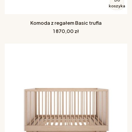
koszyka
Komoda z regałem Basic trufla
Cena
1 870,00 zł