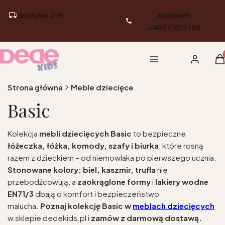
dostawa 0 zł
zadzwoń:
+48571801788
Pr
Menu
Zaloguj si
K
Strona główna
Meble dziecięce
Basic
Kolekcja
mebli dziecięcych Basic
to bezpieczne
łóżeczka, łóżka, komody, szafy i biurka
, które rosną
razem z dzieckiem – od niemowlaka po pierwszego ucznia.
Stonowane kolory: biel, kaszmir, trufla
nie
przebodźcowują, a
zaokrąglone formy
i
lakiery wodne
EN71/3
dbają o komfort i bezpieczeństwo
malucha.
Poznaj kolekcję Basic w
meblach dziecięcych
w sklepie dedekids.pl i
zamów z darmową dostawą.