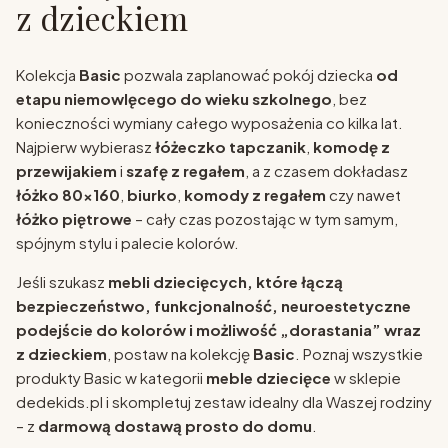
z dzieckiem
Kolekcja
Basic
pozwala zaplanować pokój dziecka
od
etapu niemowlęcego do wieku szkolnego
, bez
konieczności wymiany całego wyposażenia co kilka lat.
Najpierw wybierasz
łóżeczko tapczanik
,
komodę z
przewijakiem
i
szafę z regałem
, a z czasem dokładasz
łóżko 80x160
,
biurko
,
komody z regałem
czy nawet
łóżko piętrowe
– cały czas pozostając w tym samym,
spójnym stylu i palecie kolorów.
Jeśli szukasz
mebli dziecięcych, które łączą
bezpieczeństwo, funkcjonalność, neuroestetyczne
podejście do kolorów i możliwość „dorastania” wraz
z dzieckiem
, postaw na kolekcję
Basic
. Poznaj wszystkie
produkty Basic w kategorii
meble dziecięce
w sklepie
dedekids.pl i skompletuj zestaw idealny dla Waszej rodziny
– z
darmową dostawą prosto do domu
.