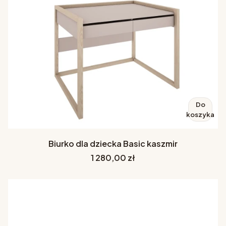
Do
koszyka
Biurko dla dziecka Basic kaszmir
Cena
1 280,00 zł