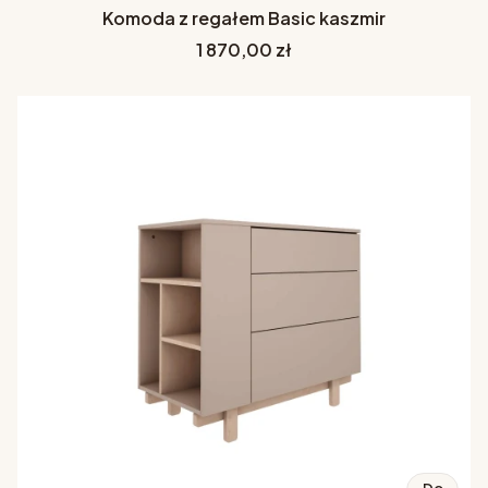
Komoda z regałem Basic kaszmir
Cena
1 870,00 zł
Do