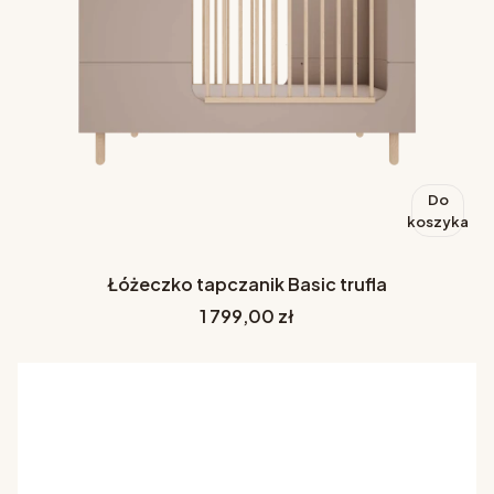
Do
koszyka
Łóżeczko tapczanik Basic trufla
Cena
1 799,00 zł