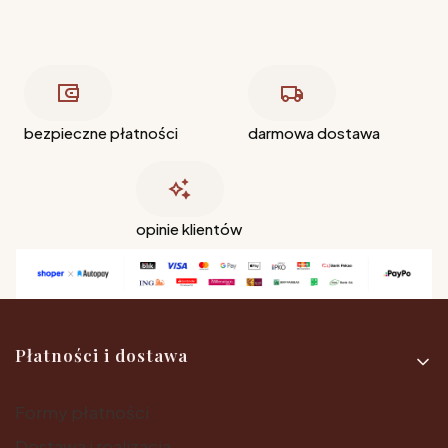
bezpieczne płatności
darmowa dostawa
opinie klientów
Linki w stopce
Płatności i dostawa
Formy płatności
Dostawa i realizacja