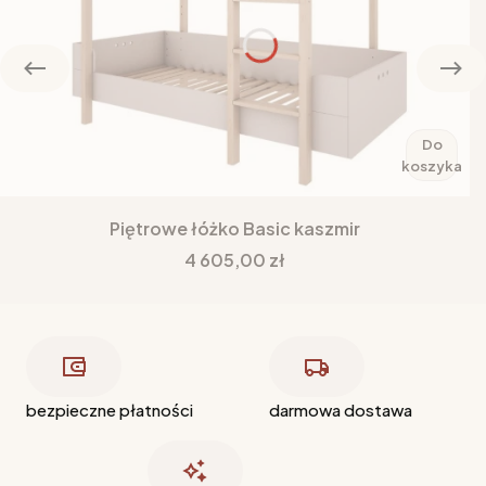
Do
koszyka
Piętrowe łóżko Basic kaszmir
Cena
4 605,00 zł
bezpieczne płatności
darmowa dostawa