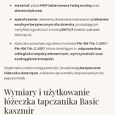
materiał:
płyta
MDF lakierowana farbą wodną
oraz
drewno bukowe
,
wykończenie:
elementy drewniane malowane są
lakierem
wodnym bezpiecznym dla dziecka
, posiadającym
certyfikat zgodności z normą
EN71/3
(meble i zabawki
dziecięce),
łóżeczko powstało zgodnie z normami
PN-EN 716-1:2017
i
PN-EN 716-2:2017
, które określają m.in.
odpowiednie
odległości między elementami, wytrzymałość oraz
zaokrąglenie krawędzi
.
Dzięki temu rodzice mają pewność, że wybierają
bezpieczne
łóżeczko dziecięce
, a dziecko śpi w meblu dopasowanym do
jego potrzeb.
Wymiary i użytkowanie
łóżeczka tapczanika Basic
kaszmir