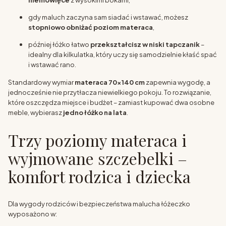
niemowlęce
z wysokimi bokami,
gdy maluch zaczyna sam siadać i wstawać, możesz
stopniowo obniżać poziom materaca
,
później łóżko łatwo
przekształcisz w niski tapczanik
–
idealny dla kilkulatka, który uczy się samodzielnie kłaść spać
i wstawać rano.
Standardowy wymiar
materaca 70x140 cm
zapewnia wygodę, a
jednocześnie nie przytłacza niewielkiego pokoju. To rozwiązanie,
które oszczędza miejsce i budżet – zamiast kupować dwa osobne
meble, wybierasz
jedno łóżko na lata
.
Trzy poziomy materaca i
wyjmowane szczebelki –
komfort rodzica i dziecka
Dla wygody rodziców i bezpieczeństwa malucha łóżeczko
wyposażono w: