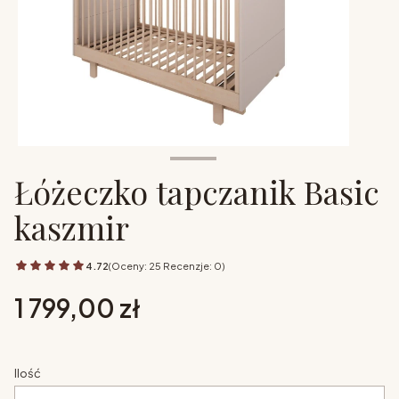
Łóżeczko tapczanik Basic
kaszmir
4.72
(Oceny: 25 Recenzje: 0)
Cena
1 799,00 zł
Ilość