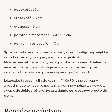
wysokość:
86 cm
szerokość:
75 cm
długość:
145 cm
położenie materaca:
21 / 42 / 53 cm
wymiar materaca:
70x140 cm
Sposób użytkowania:
łóżeczko należy
czyścić wilgotną, miękką
szmatką
, bez użycia agresywnych detergentów.
Montaż:
mebel dostarczany jest w paczkach do
samodzielnego
montażu
; dołączona instrukcja krok po kroku prowadzi przez
składanie łóżeczka oraz późniejszą zmianę w tapczanik.
Łóżeczko tapczanik Basic kaszmir 140x70
to inwestycja w
wygodny, spokojny sen dziecka i harmonijne wnętrze. Zamów je w
sklepie
dedekids.pl
i skorzystaj z
darmowej dostawy prosto do
domu
.
Bezpieczeństwo