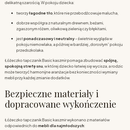
delikatną szarością. W pokoju dziecka:
tworzy
łagodne tło
, które nie przebodźcowuje malucha,
dobrze współgra z naturalnym drewnem, beżami,
zgaszonym różem, oliwkową zielenią czy błękitami,
jest
ponadczasowy i neutralny
– świetnie wygląda w
pokoju niemowlaka, a później w bardziej „dorosłym” pokoju
przedszkolaka.
Łóżeczko tapczanik Basic kaszmir pomaga zbudować
spójną,
spokojną strefę snu
, w której dziecko łatwiej się wycisza, a rodzic
może tworzyć harmonijne aranżacje bez konieczności wymiany
mebli przy każdej zmianie dodatków.
Bezpieczne materiały i
dopracowane wykończenie
Łóżeczko tapczanik Basic kaszmir wykonano z materiałów
odpowiednich do
mebli dla najmłodszych
: