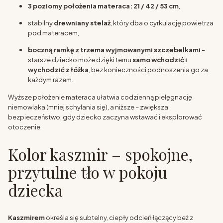
3 poziomy położenia materaca: 21 / 42 / 53 cm
,
stabilny
drewniany stelaż
, który dba o cyrkulację powietrza
pod materacem,
boczną ramkę z trzema wyjmowanymi szczebelkami
–
starsze dziecko może dzięki temu
samo wchodzić i
wychodzić z łóżka
, bez konieczności podnoszenia go za
każdym razem.
Wyższe położenie materaca ułatwia codzienną pielęgnację
niemowlaka (mniej schylania się), a niższe – zwiększa
bezpieczeństwo, gdy dziecko zaczyna wstawać i eksplorować
otoczenie.
Kolor kaszmir – spokojne,
przytulne tło w pokoju
dziecka
Kaszmirem
określa się subtelny, ciepły odcień łączący beż z