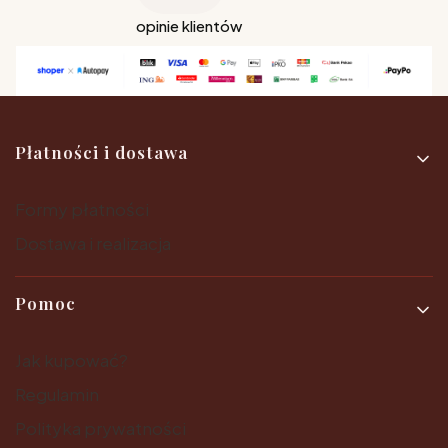
opinie klientów
Linki w stopce
Płatności i dostawa
Formy płatności
Dostawa i realizacja
Pomoc
Jak kupować?
Regulamin
Polityka prywatności