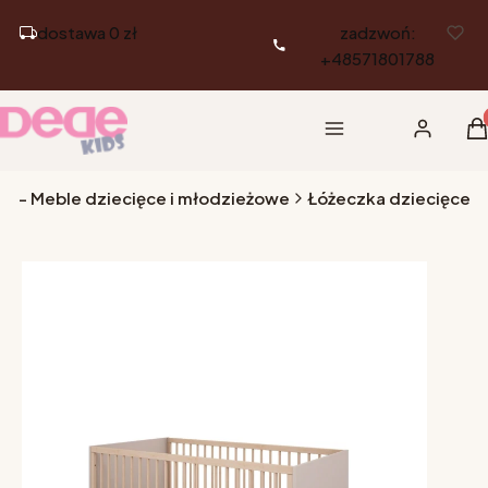
dostawa 0 zł
zadzwoń:
+48571801788
Pr
Menu
Zaloguj si
K
pl - Meble dziecięce i młodzieżowe
Łóżeczka dziecięce