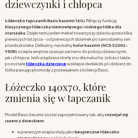
dziewczynki i chłopca
Łóżeczko tapczanik Basic kaszmir 140x70
łączy funkcję
klasycznego łóżeczka niemowlęcego
i
niskiego łóżka dla
starszaka
. Dzięki temu jeden mebel towarzyszy dziecku przez kilka
pierwszych lat życia – od pierwszych drzemek po samodzielny sen
przedszkolaka. Delikatny, neutralny
kolor kaszmir (NCS S2002-
Y50R)
ociepla wnętrze i pasuje zarówno do pokoju dziewczynki,
jak i chłopca. Jeśli urządzasz strefę snu dla malucha, zobacz także
pozostałe
łóżeczka dziecięce
w sklepie dedekids.pl i dobierz do
łóżka pasującą komodę z przewijakiem z kolekcji Basic.
Łóżeczko 140x70, które
zmienia się w tapczanik
Model Basic kaszmir został zaprojektowany tak, aby
rozwijał się
razem z dzieckiem
:
w pierwszym etapie służy jako
bezpieczne łóżeczko