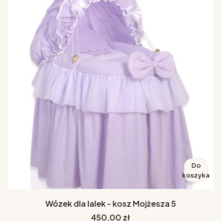
Do
koszyka
Wózek dla lalek - kosz Mojżesza 5
Cena
450,00 zł