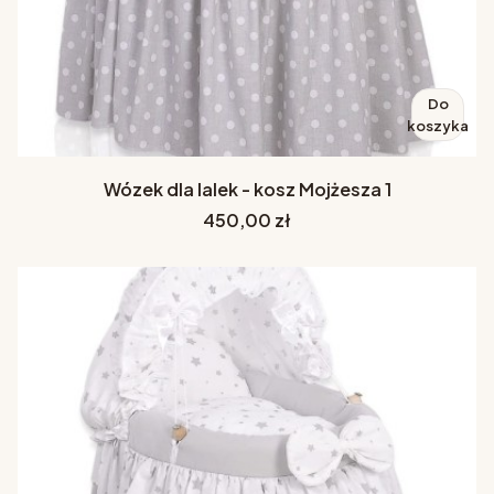
Do
koszyka
Wózek dla lalek - kosz Mojżesza 1
Cena
450,00 zł