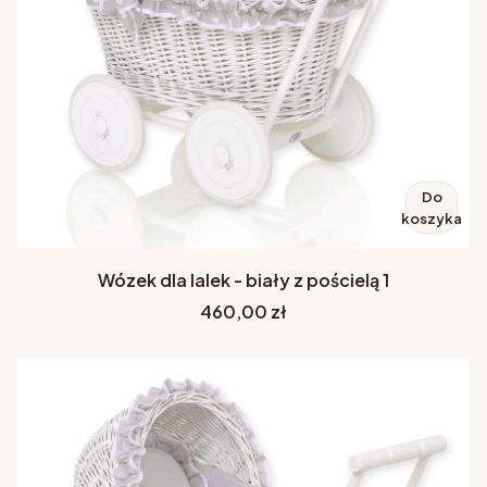
Do
koszyka
Wózek dla lalek - biały z pościelą 1
Cena
460,00 zł