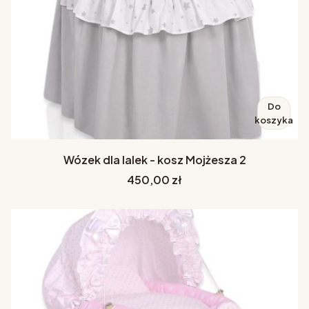
Do
koszyka
Wózek dla lalek - kosz Mojżesza 2
Cena
450,00 zł