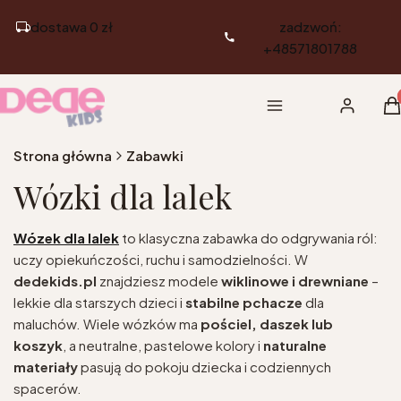
dostawa 0 zł
zadzwoń:
+48571801788
Pr
Menu
Zaloguj si
K
Strona główna
Zabawki
Wózki dla lalek
Wózek dla lalek
to klasyczna zabawka do odgrywania ról:
uczy opiekuńczości, ruchu i samodzielności. W
dedekids.pl
znajdziesz modele
wiklinowe i drewniane
–
lekkie dla starszych dzieci i
stabilne pchacze
dla
maluchów. Wiele wózków ma
pościel, daszek lub
koszyk
, a neutralne, pastelowe kolory i
naturalne
materiały
pasują do pokoju dziecka i codziennych
spacerów.