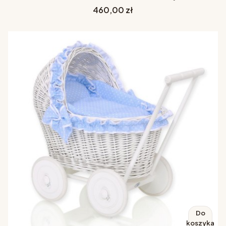
Cena
460,00 zł
Do
koszyka