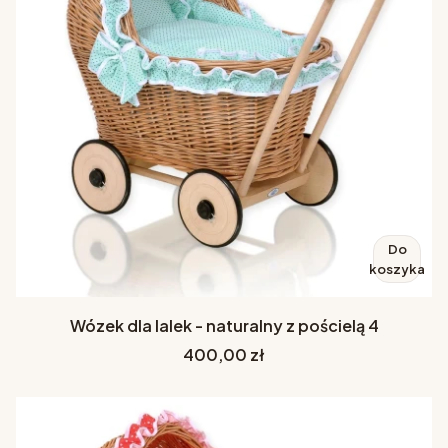
Do
koszyka
Wózek dla lalek - naturalny z pościelą 4
Cena
400,00 zł