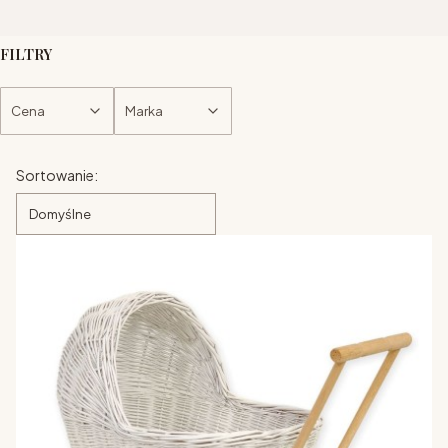
FILTRY
Cena
Marka
Koniec filtrów
Lista produktów
Sortowanie:
Domyślne