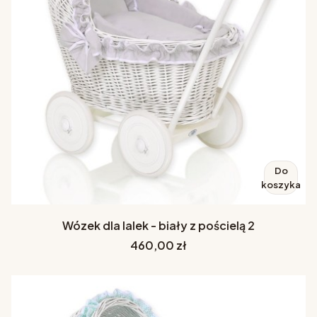
Do
koszyka
Wózek dla lalek - biały z pościelą 2
Cena
460,00 zł