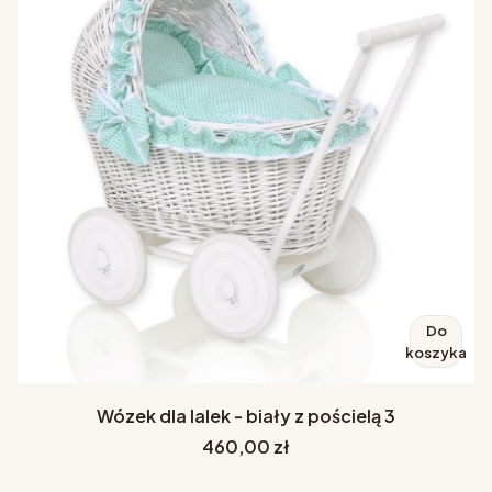
Do
koszyka
Wózek dla lalek - biały z pościelą 3
Cena
460,00 zł