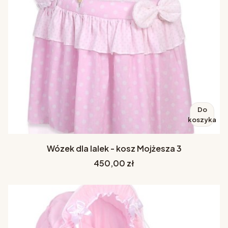
Do
koszyka
Wózek dla lalek - kosz Mojżesza 3
Cena
450,00 zł