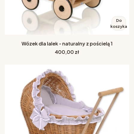
Do
koszyka
Wózek dla lalek - naturalny z pościelą 1
Cena
400,00 zł