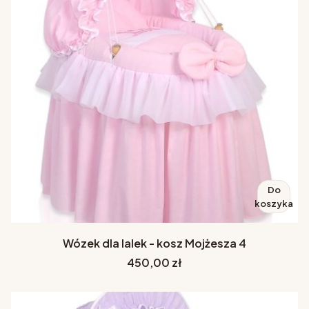
Do
koszyka
Wózek dla lalek - kosz Mojżesza 4
Cena
450,00 zł