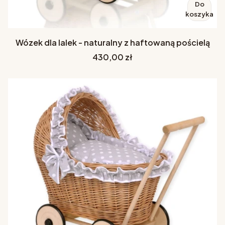
Do
koszyka
Wózek dla lalek - naturalny z haftowaną pościelą
Cena
430,00 zł