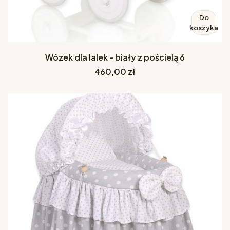
Do
koszyka
Wózek dla lalek - biały z pościelą 6
Cena
460,00 zł