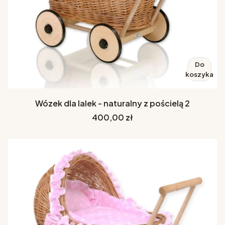
Do
koszyka
Wózek dla lalek - naturalny z pościelą 2
Cena
400,00 zł