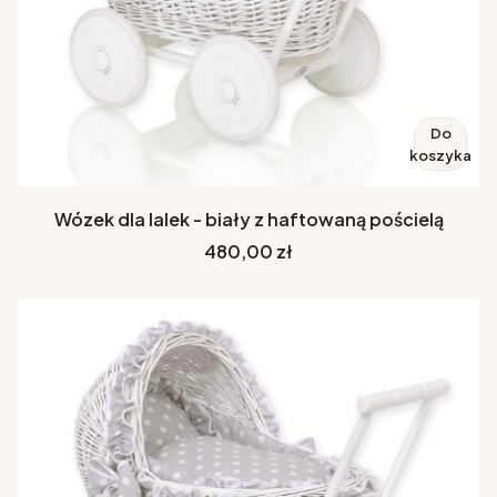
Do
koszyka
Wózek dla lalek - biały z haftowaną pościelą
Cena
480,00 zł