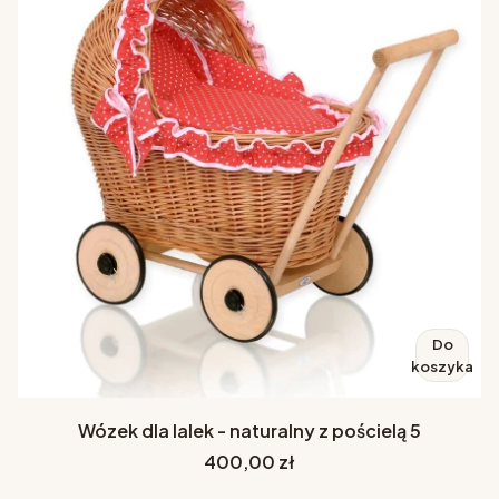
Do
koszyka
Wózek dla lalek - naturalny z pościelą 5
Cena
400,00 zł