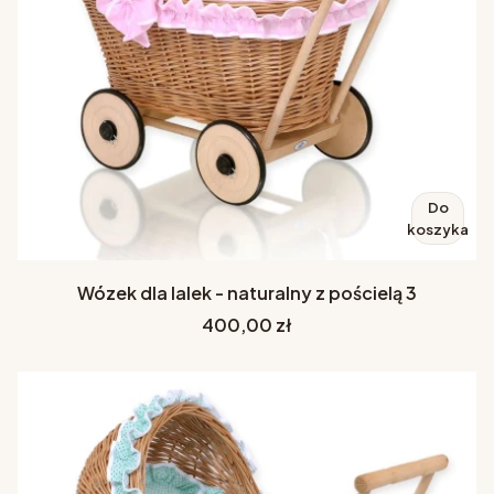
Do
koszyka
Wózek dla lalek - naturalny z pościelą 3
Cena
400,00 zł