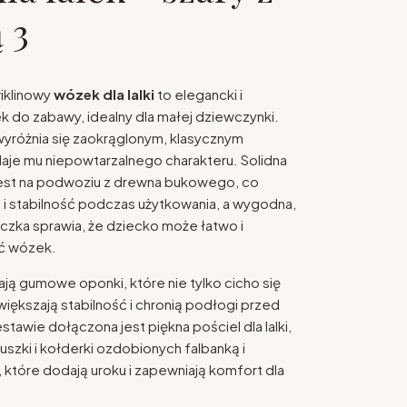
 3
iklinowy
wózek dla lalki
to elegancki i
k do zabawy, idealny dla małej dziewczynki.
yróżnia się zaokrąglonym, klasycznym
daje mu niepowtarzalnego charakteru. Solidna
jest na podwoziu z drewna bukowego, co
 i stabilność podczas użytkowania, a wygodna,
zka sprawia, że dziecko może łatwo i
ć wózek.
ją gumowe oponki, które nie tylko cicho się
większają stabilność i chronią podłogi przed
tawie dołączona jest piękna pościel dla lalki,
uszki i kołderki ozdobionych falbanką i
które dodają uroku i zapewniają komfort dla