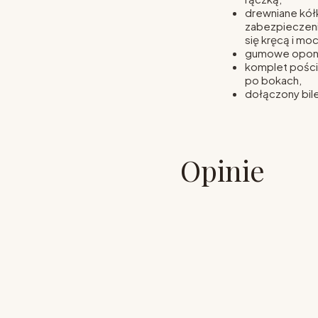
drewniane kół
zabezpieczenie
się kręcą i moc
gumowe oponk
komplet poście
po bokach,
dołączony bile
Opinie