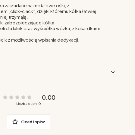
ka zakładane na metalowe ośki, z
m „click-clack”, dzięki któremu kółka łatwiej
niej trzymają,
i zabezpieczające kółka,
li dla lalek oraz wyściółka wózka, z kokardkami
cik z możliwością wpisania dedykacji.
0.00
Liczba ocen: 0
Oceń i opisz