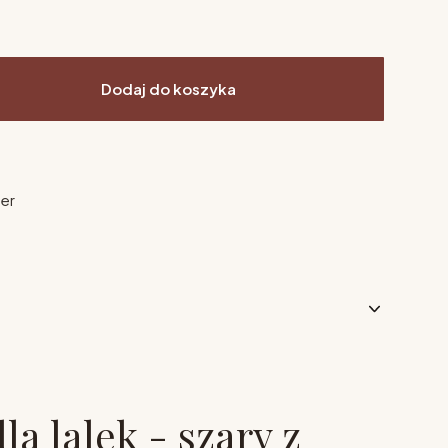
Dodaj do koszyka
ier
a lalek - szary z