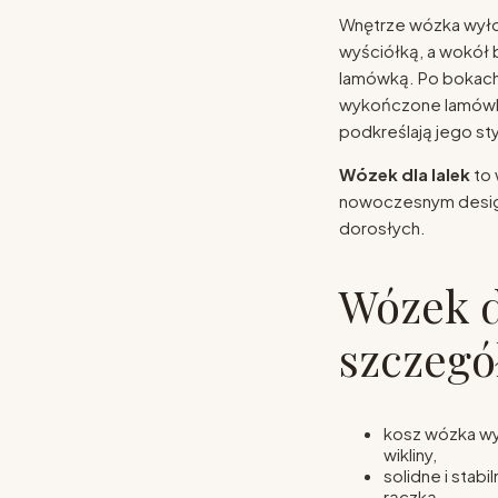
Wnętrze wózka wyło
wyściółką, a wokół 
lamówką. Po bokach 
wykończone lamówką
podkreślają jego st
Wózek dla lalek
to 
nowoczesnym design
dorosłych.
Wózek d
szczegó
kosz wózka wyp
wikliny,
solidne i sta
rączką,