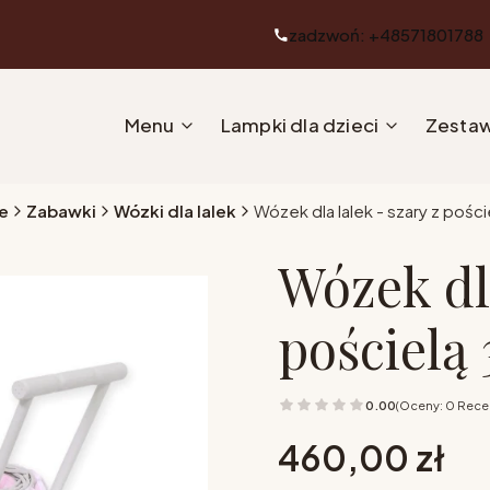
zadzwoń: +48571801788
Menu
Lampki dla dzieci
Zestaw
e
Zabawki
Wózki dla lalek
Wózek dla lalek - szary z pości
Wózek dla
pościelą 
0.00
(Oceny: 0 Recen
Cena
460,00 zł