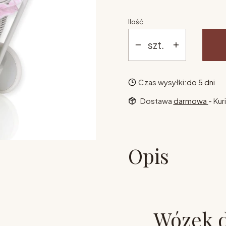
Ilość
szt.
Czas wysyłki:
do 5 dni
Dostawa
darmowa
- Kur
Opis
Wózek dl