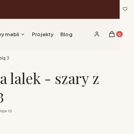
y mebli
Projekty
Blog
Produkty w 
Zaloguj się
Koszyk
elą 3
 lalek - szary z
3
zje: 0)