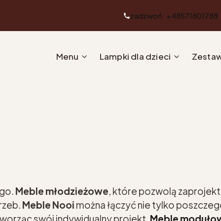
zadzwoń: +48571801788
Menu
Lampki dla dzieci
Zestaw
go.
Meble młodzieżowe
, które pozwolą zaprojek
rzeb.
Meble
Nooi
można łączyć nie tylko poszczegó
worząc swój indywidualny projekt.
Meble moduło