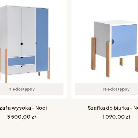
Niedostępny
Niedostępny
zafa wysoka - Nooi
Szafka do biurka - N
Cena
Cena
3 500,00 zł
1 090,00 zł