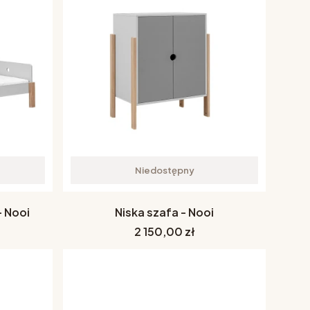
Niedostępny
 Nooi
Niska szafa - Nooi
Cena
2 150,00 zł