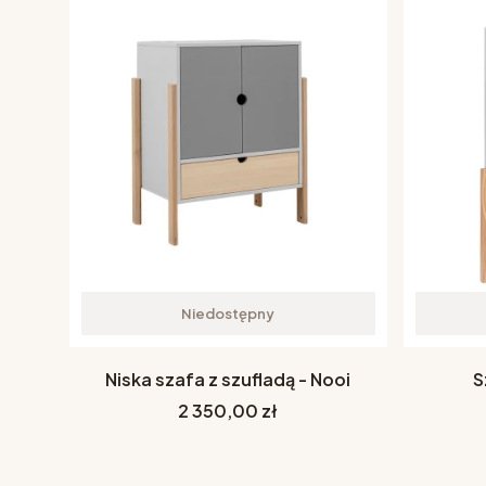
Niedostępny
Niska szafa z szufladą - Nooi
S
Cena
2 350,00 zł