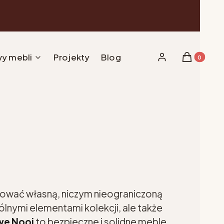
y mebli
Projekty
Blog
Produkty w 
Zaloguj się
Koszyk
tować własną, niczym nieograniczoną
lnymi elementami kolekcji, ale także
we Nooi
to bezpieczne i solidne meble