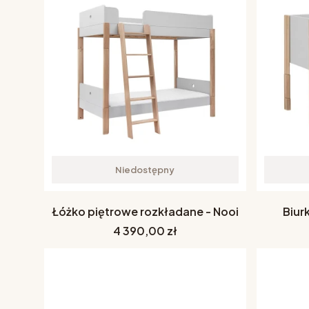
Niedostępny
Łóżko piętrowe rozkładane - Nooi
Biur
Cena
4 390,00 zł