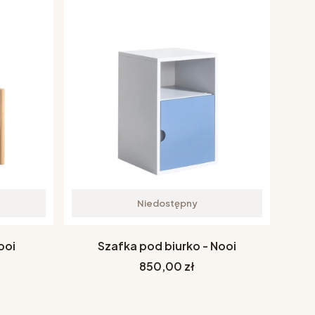
Niedostępny
ooi
Szafka pod biurko - Nooi
Cena
850,00 zł