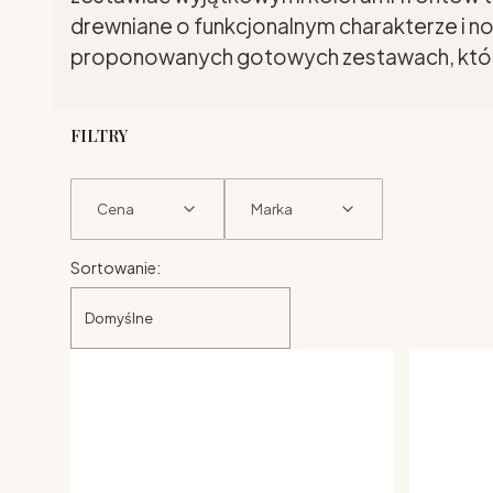
drewniane o funkcjonalnym charakterze i
proponowanych gotowych zestawach, któr
FILTRY
Cena
Marka
Lista produktów
Koniec filtrów
Sortowanie:
Domyślne