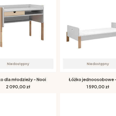
Niedostępny
Niedostępny
ko dla młodzieży - Nooi
Łóżko jednoosobowe -
Cena
Cena
2 090,00 zł
1 590,00 zł