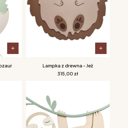
ozaur
Lampka z drewna - Jeż
Cena
315,00 zł