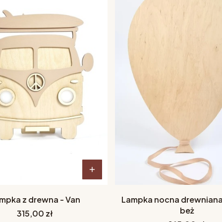
mpka z drewna - Van
Lampka nocna drewniana
beż
Cena
315,00 zł