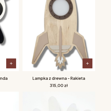
anda
Lampka z drewna - Rakieta
Cena
315,00 zł