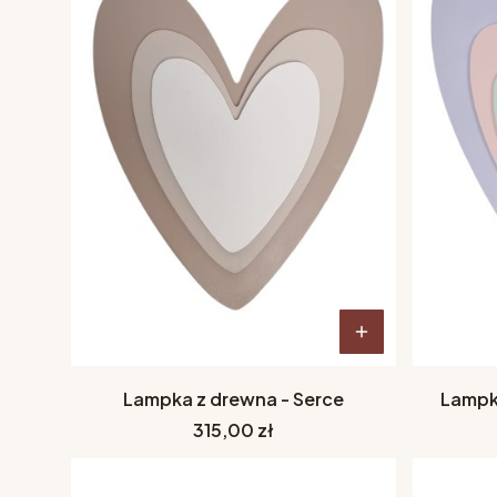
Lampka z drewna - Serce
Lampka
Cena
315,00 zł