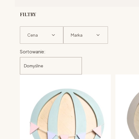
FILTRY
Cena
Marka
Lista produktów
Koniec filtrów
Sortowanie:
Domyślne