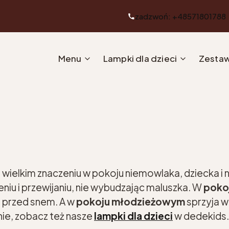
zadzwoń: +48571801788
Menu
Lampki dla dzieci
Zestaw
 wielkim znaczeniu w pokoju niemowlaka, dziecka i 
iu i przewijaniu, nie wybudzając maluszka. W
poko
 przed snem. A w
pokoju młodzieżowym
sprzyja w
nie, zobacz też nasze
lampki dla dzieci
w dedekids.