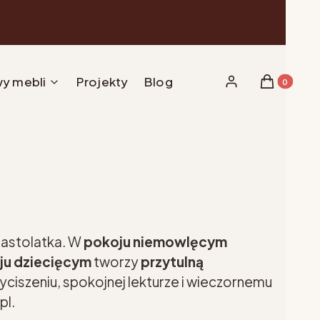
y mebli
Projekty
Blog
Produkty w 
Zaloguj się
Koszyk
nastolatka. W
pokoju niemowlęcym
ju dziecięcym
tworzy
przytulną
yciszeniu, spokojnej lekturze i wieczornemu
pl.