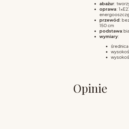
abażur
: tworz
oprawa
: 1xE
energooszcz
przewód
: be
150 cm
podstawa
:bi
wymiary
:
średnica
wysokość
wysokość
Opinie