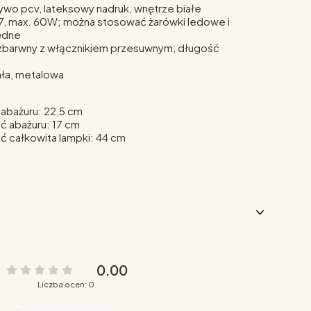
ywo pcv, lateksowy nadruk, wnętrze białe
27, max. 60W; można stosować żarówki ledowe i
ędne
zbarwny z włącznikiem przesuwnym, długość
ała, metalowa
 abażuru: 22,5 cm
 abażuru: 17 cm
 całkowita lampki: 44 cm
0.00
Liczba ocen: 0