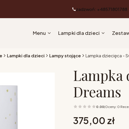
zadzwoń: +48571801788
Menu
Lampki dla dzieci
Zestaw
e
Lampki dla dzieci
Lampy stojące
Lampka dziecięca - 
Lampka d
Dreams
0.00
(Oceny: 0 Recen
Cena
375,00 zł