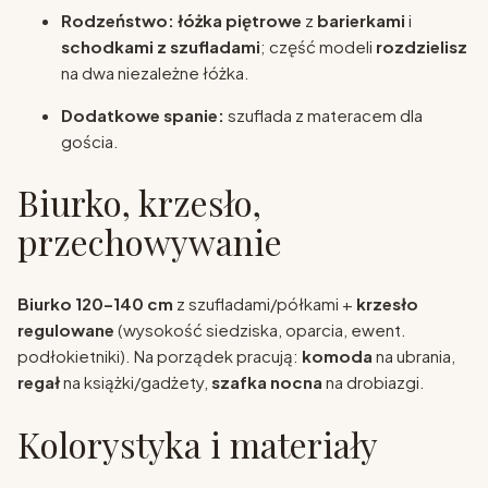
Rodzeństwo:
łóżka piętrowe
z
barierkami
i
schodkami z szufladami
; część modeli
rozdzielisz
na dwa niezależne łóżka.
Dodatkowe spanie:
szuflada z materacem dla
gościa.
Biurko, krzesło,
przechowywanie
Biurko 120–140 cm
z szufladami/półkami +
krzesło
regulowane
(wysokość siedziska, oparcia, ewent.
podłokietniki). Na porządek pracują:
komoda
na ubrania,
regał
na książki/gadżety,
szafka nocna
na drobiazgi.
Kolorystyka i materiały