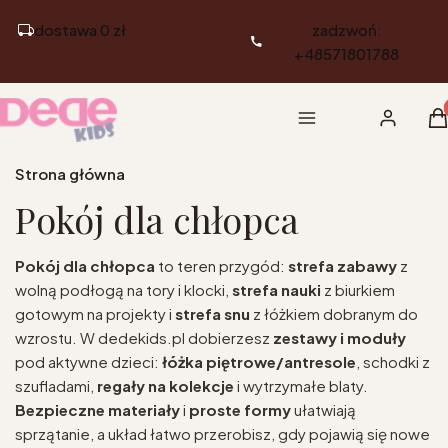
dostawa 0 zł
zadzwoń:
+48571801788
Pr
Menu
Zaloguj si
K
Strona główna
Pokój dla chłopca
Pokój dla chłopca
to teren przygód:
strefa zabawy
z
wolną podłogą na tory i klocki,
strefa nauki
z biurkiem
gotowym na projekty i
strefa snu
z łóżkiem dobranym do
wzrostu. W dedekids.pl dobierzesz
zestawy i moduły
pod aktywne dzieci:
łóżka piętrowe/antresole
, schodki z
szufladami,
regały na kolekcje
i wytrzymałe blaty.
Bezpieczne materiały
i
proste formy
ułatwiają
sprzątanie, a układ łatwo przerobisz, gdy pojawią się nowe