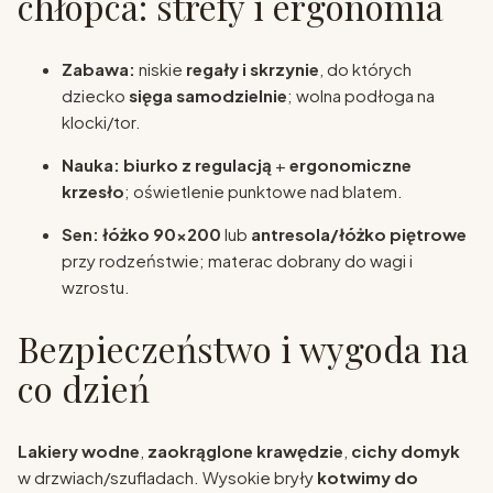
chłopca: strefy i ergonomia
Zabawa:
niskie
regały i skrzynie
, do których
dziecko
sięga samodzielnie
; wolna podłoga na
klocki/tor.
Nauka:
biurko z regulacją
+
ergonomiczne
krzesło
; oświetlenie punktowe nad blatem.
Sen:
łóżko 90×200
lub
antresola/łóżko piętrowe
przy rodzeństwie; materac dobrany do wagi i
wzrostu.
Bezpieczeństwo i wygoda na
co dzień
Lakiery wodne
,
zaokrąglone krawędzie
,
cichy domyk
w drzwiach/szufladach. Wysokie bryły
kotwimy do