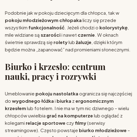
Podobnie jak w pokoju dziecięcym dla chłopca, tak w
pokoju młodzieżowym chłopaka
liczy się przede
wszystkim
funkcjonalność
. Jeżeli chodzi o
kolorystykę
,
mile widziane są
szarości
i nawet
czernie
. W oknach
świetnie sprawdzą się
rolety
lub
żaluzje
, dzięki którym
będzie można „zapanować” nad promieniami słonecznymi.
Biurko i krzesło
:
centrum
nauki, pracy i rozrywki
Umeblowanie
pokoju nastolatka
ogranicza się najczęściej
do
wygodnego łóżka
i
biurka
z
ergonomicznym
krzesłem
lub fotelem. I nie ma w tym nic dziwnego – wielu
chłopców uwielbia
grać na komputerze
lub oglądać z
kolegami
relacje sportowe
czy
filmy
(serwisy
streamingowe). Często powstaje
biurko młodzieżowe
–