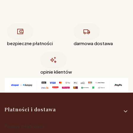
bezpieczne płatności
darmowa dostawa
opinie klientów
Linki w stopce
Płatności i dostawa
Formy płatności