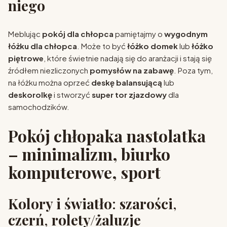
niego
Meblując
pokój dla chłopca
pamiętajmy o
wygodnym
łóżku dla chłopca
. Może to być
łóżko domek
lub
łóżko
piętrowe
, które świetnie nadają się do aranżacji i stają się
źródłem niezliczonych
pomysłów na zabawę
. Poza tym,
na łóżku można oprzeć
deskę balansującą
lub
deskorolkę
i stworzyć
super tor zjazdowy
dla
samochodzików.
Pokój chłopaka nastolatka
– minimalizm, biurko
komputerowe, sport
Kolory i światło
:
szarości
,
czerń
,
rolety/żaluzje