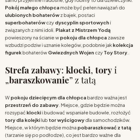
Pokój małego chłopca
może być pełen nawiązań do
ulubionych bohaterów
z bajek, postaci
superbohaterów
czy
dyscyplin sportowych
i
związanych z nimi idoli.
Plakat z Mistrzem Yodą
powieszony na ścianie w
pokoju dla chłopca
zawsze
wzbudzi podziw i uznanie kolegów, podobnie jak
kolekcja
figurek
bohaterów
Gwiezdnych Wojen
czy
Toy Story
.
Strefa zabawy
:
klocki
,
tory
i
„
baraszkowanie
” z tatą
W
pokoju dziecięcym dla chłopca
bardzo ważna jest
przestrzeń do zabawy
. Miejsce, gdzie będzie można
rozsypać
klocki
i budować wspaniałe budowle, rozłożyć
tory dla kolejki
lub
tor wyścigowy
dla samochodzików.
Miejsce, w którym będzie można
pobaraszkować z tatą
(tarzanie się po podłodze), co jest bardzo ważne dla