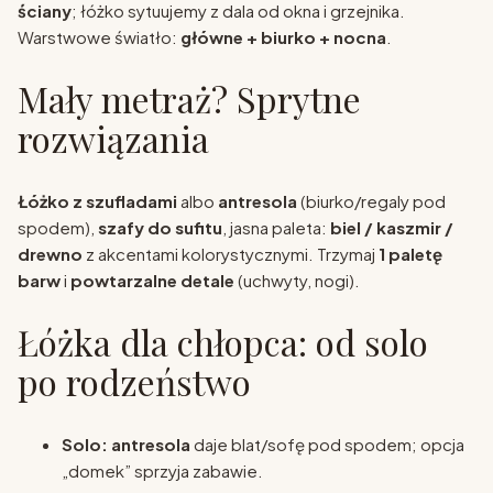
ściany
; łóżko sytuujemy z dala od okna i grzejnika.
Warstwowe światło:
główne + biurko + nocna
.
Mały metraż? Sprytne
rozwiązania
Łóżko z szufladami
albo
antresola
(biurko/regaly pod
spodem),
szafy do sufitu
, jasna paleta:
biel / kaszmir /
drewno
z akcentami kolorystycznymi. Trzymaj
1 paletę
barw
i
powtarzalne detale
(uchwyty, nogi).
Łóżka dla chłopca: od solo
po rodzeństwo
Solo:
antresola
daje blat/sofę pod spodem; opcja
„domek” sprzyja zabawie.