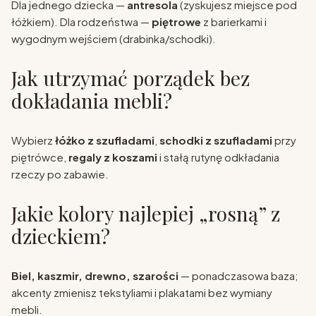
Dla jednego dziecka —
antresola
(zyskujesz miejsce pod
łóżkiem). Dla rodzeństwa —
piętrowe
z barierkami i
wygodnym wejściem (drabinka/schodki).
Jak utrzymać porządek bez
dokładania mebli?
Wybierz
łóżko z szufladami
,
schodki z szufladami
przy
piętrówce,
regaly z koszami
i stałą rutynę odkładania
rzeczy po zabawie.
Jakie kolory najlepiej „rosną” z
dzieckiem?
Biel, kaszmir, drewno, szarości
— ponadczasowa baza;
akcenty zmienisz tekstyliami i plakatami bez wymiany
mebli.