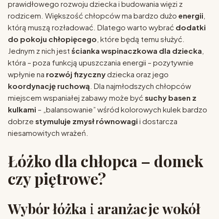
prawidłowego rozwoju dziecka i budowania więzi z
rodzicem. Większość chłopców ma bardzo dużo
energii
,
którą muszą rozładować. Dlatego warto wybrać
dodatki
do pokoju chłopięcego
, które będą temu służyć.
Jednym z nich jest
ścianka wspinaczkowa dla dziecka
,
która – poza funkcją upuszczania energii – pozytywnie
wpłynie na
rozwój fizyczny
dziecka oraz jego
koordynację ruchową
. Dla najmłodszych chłopców
miejscem wspaniałej zabawy może być
suchy basen z
kulkami
– „balansowanie” wśród kolorowych kulek bardzo
dobrze
stymuluje zmysł równowagi
i dostarcza
niesamowitych wrażeń.
Łóżko dla chłopca – domek
czy piętrowe?
Wybór łóżka
i
aranżacje wokół