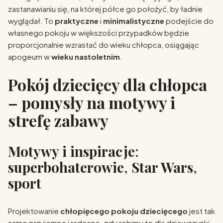
zastanawianiu się, na której półce go położyć, by ładnie
wyglądał. To
praktyczne
i
minimalistyczne
podejście do
własnego pokoju w większości przypadków będzie
proporcjonalnie wzrastać do wieku chłopca, osiągając
apogeum w
wieku nastoletnim
.
Pokój dziecięcy dla chłopca
– pomysły na motywy i
strefę zabawy
Motywy i inspiracje
:
superbohaterowie
,
Star Wars
,
sport
Projektowanie
chłopięcego pokoju dziecięcego
jest tak
samo przyjemne i radosne, gdy robimy to dla dziewczynki.