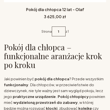
Pokój dla chłopca 12 lat - Olaf
Cena
3 625,00 zł
Strona
z 1
Pokój dla chłopca –
funkcjonalne aranżacje krok
po kroku
Jaki powinien być
pokój dla chłopca
? Przede wszystkim
funkcjonalny
. Dla chłopców, w przeciwieństwie do
dziewczynek, nie tyle ważny jest sam wygląd pokoju, lecz
jego
praktyczne urządzenie
.
Pokój chłopięcy
powinien
mieć
wydzieloną przestrzeń do zabawy
, w której
będzie można rozsypać
klocki
, zbudować
kolejkę
czy