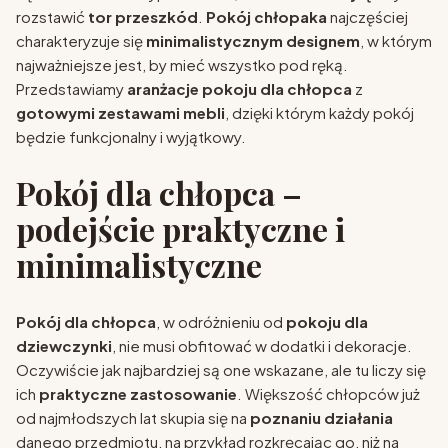
rozstawić
tor przeszkód
.
Pokój chłopaka
najczęściej
charakteryzuje się
minimalistycznym designem
, w którym
najważniejsze jest, by mieć wszystko pod ręką.
Przedstawiamy
aranżacje pokoju dla chłopca
z
gotowymi zestawami mebli
, dzięki którym każdy pokój
będzie funkcjonalny i wyjątkowy.
Pokój dla chłopca –
podejście praktyczne i
minimalistyczne
Pokój dla chłopca
, w odróżnieniu od
pokoju dla
dziewczynki
, nie musi obfitować w dodatki i dekoracje.
Oczywiście jak najbardziej są one wskazane, ale tu liczy się
ich
praktyczne zastosowanie
. Większość chłopców już
od najmłodszych lat skupia się na
poznaniu działania
danego przedmiotu, na przykład rozkręcając go, niż na