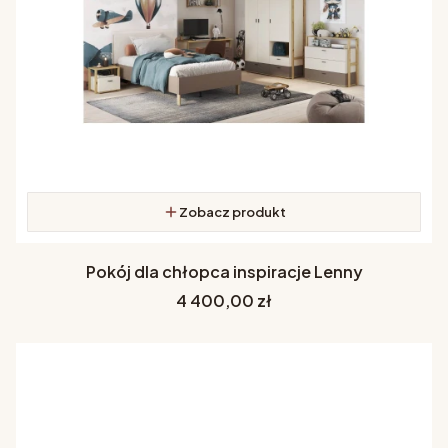
Zobacz produkt
Pokój dla chłopca inspiracje Lenny
Cena
4 400,00 zł