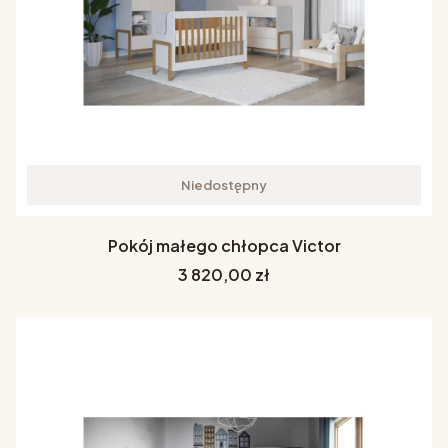
Niedostępny
Pokój małego chłopca Victor
Cena
3 820,00 zł