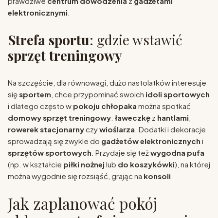
prawdziwe
centrum dowodzenia
z
gadżetami
elektronicznymi
.
Strefa sportu
: gdzie wstawić
sprzęt treningowy
Na szczęście, dla równowagi, dużo nastolatków interesuje
się
sportem
, chce przypominać swoich
idoli sportowych
i dlatego często w
pokoju chłopaka
można spotkać
domowy sprzęt treningowy
:
ławeczkę
z
hantlami
,
rowerek stacjonarny
czy
wioślarza
. Dodatki i dekoracje
sprowadzają się zwykle do
gadżetów elektronicznych
i
sprzętów sportowych
. Przydaje się też
wygodna pufa
(np. w kształcie
piłki nożnej
lub
do koszykówki
), na której
można wygodnie się rozsiąść, grając na
konsoli
.
Jak zaplanować pokój