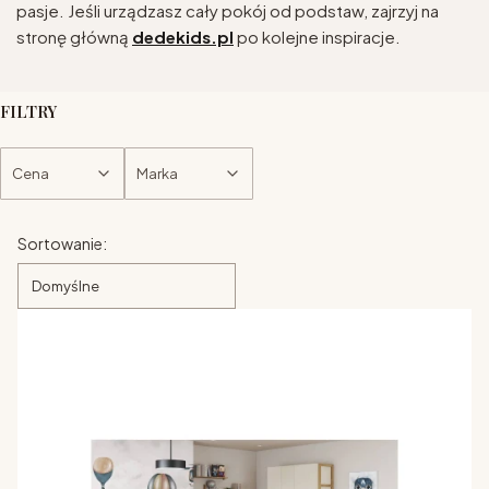
pasje. Jeśli urządzasz cały pokój od podstaw, zajrzyj na
stronę główną
dedekids.pl
po kolejne inspiracje.
FILTRY
Cena
Marka
Koniec filtrów
Lista produktów
Sortowanie:
Domyślne