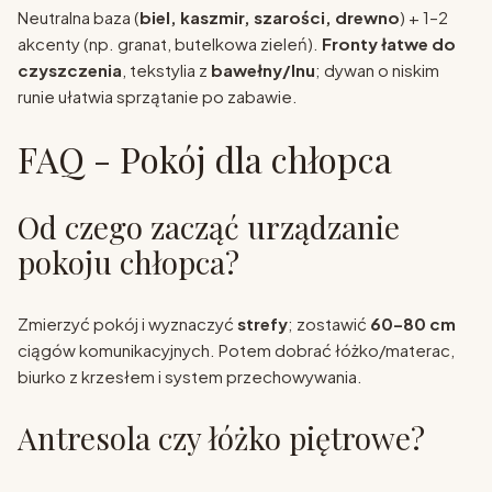
Neutralna baza (
biel, kaszmir, szarości, drewno
) + 1–2
akcenty (np. granat, butelkowa zieleń).
Fronty łatwe do
czyszczenia
, tekstylia z
bawełny/lnu
; dywan o niskim
runie ułatwia sprzątanie po zabawie.
FAQ - Pokój dla chłopca
Od czego zacząć urządzanie
pokoju chłopca?
Zmierzyć pokój i wyznaczyć
strefy
; zostawić
60–80 cm
ciągów komunikacyjnych. Potem dobrać łóżko/materac,
biurko z krzesłem i system przechowywania.
Antresola czy łóżko piętrowe?