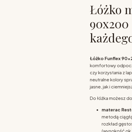
Łóżko 
90x200 
każdego
Łóżko Funflex 90
komfortowy odpoczy
czy korzystania z la
neutralne kolory spr
jasne, jak i ciemni
Do łóżka możesz do
materac Rest
metodą ciągł
rozkład gęstoś
(wysokość ok.