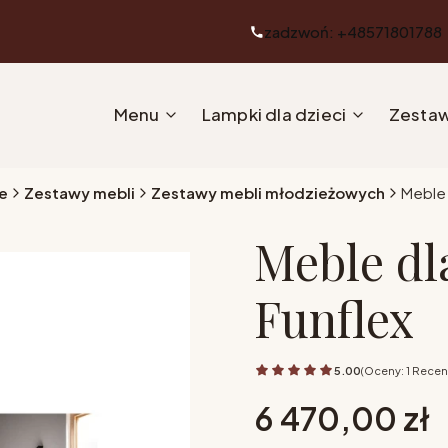
zadzwoń: +48571801788
Menu
Lampki dla dzieci
Zestaw
e
Zestawy mebli
Zestawy mebli młodzieżowych
Meble 
Meble dl
Funflex
5.00
(Oceny: 1 Recen
Cena
6 470,00 zł