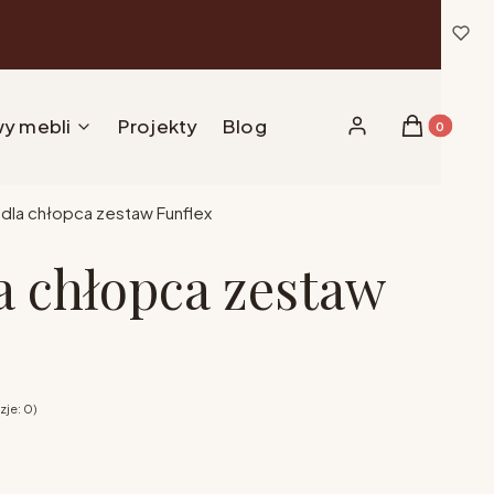
y mebli
Projekty
Blog
Produkty w 
Zaloguj się
Koszyk
dla chłopca zestaw Funflex
a chłopca zestaw
zje: 0)