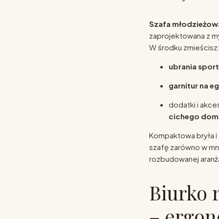
Szafa młodzieżowa
zaprojektowana z my
W środku zmieścisz
ubrania sport
garnitur na 
dodatki i akce
cichego dom
Kompaktowa bryła i 
szafę zarówno w mnie
rozbudowanej aranża
Biurko 
– ergon