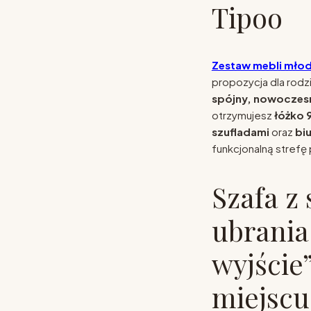
Tipoo
Zestaw mebli mło
propozycja dla rodz
spójny, nowoczesn
otrzymujesz
łóżko
szufladami
oraz
bi
funkcjonalną strefę
Szafa z
ubrania
wyjście
miejscu