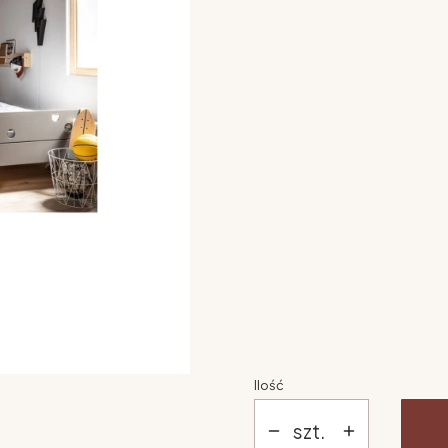
Wybierz opcje
Poszczególne warianty mogą 
kolor
*
Pokaż wszystkie kolory
materac
*
Wybierz
szuflada pod łóżko
*
Wybierz
Ilość
szt.