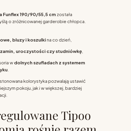
 Funflex 190/90/55,5 cm
została
ślą o zróżnicowanej garderobie chłopca.
:
owe, bluzy i koszulki
na co dzień,
egzamin, uroczystości czy studniówkę
,
soria w
dolnych szufladach z systemem
yku
.
stonowana kolorystyka pozwalają ustawić
jszym pokoju, jak i w większej, bardziej
cji.
regulowane Tipoo
omia rośnie razem