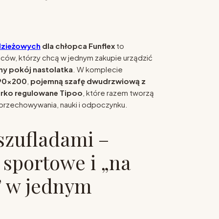
dzieżowych
dla chłopca Funflex
to
iców, którzy chcą w jednym zakupie urządzić
y pokój nastolatka
. W komplecie
 90x200
,
pojemną szafę dwudrzwiową z
urko regulowane Tipoo
, które razem tworzą
 przechowywania, nauki i odpoczynku.
 szufladami –
 sportowe i „na
” w jednym