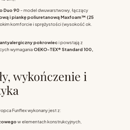
o Duo 90
– model dwuwarstwowy, łączący
sową i piankę poliuretanową Maxfoam™ (25
sokim komforcie i sprężystości (wysokość ok.
antyalergiczny pokrowiec
i powstają z
ących wymagania
OEKO-TEX® Standard 100,
ły, wykończenie i
tyka
łopca Funflex wykonany jest z:
ozowego
w elementach konstrukcyjnych,