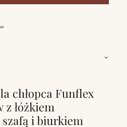
ier
la chłopca Funflex
w z łóżkiem
 szafą i biurkiem