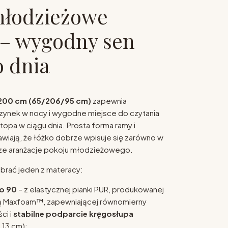
młodzieżowe
– wygodny sen
 dnia
x200 cm (65/206/95 cm)
zapewnia
nek w nocy i wygodne miejsce do czytania
ptopa w ciągu dnia. Prosta forma ramy i
awiają, że łóżko dobrze wpisuje się zarówno w
ejsze aranżacje pokoju młodzieżowego.
brać jeden z materacy:
o 90
– z elastycznej pianki PUR, produkowanej
ą Maxfoam™, zapewniającej równomierny
ci i
stabilne podparcie kręgosłupa
 13 cm);