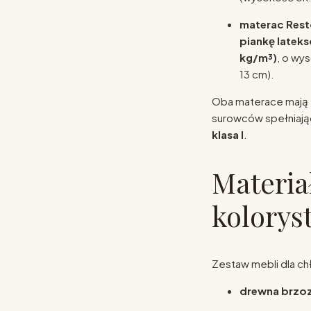
materac Rest
piankę latek
kg/m³)
, o wy
13 cm).
Oba materace mają
surowców spełniaj
klasa I
.
Materia
kolorys
Zestaw mebli dla ch
drewna brz