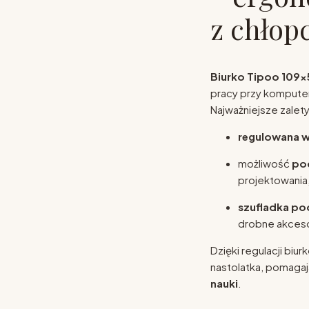
z chło
Biurko Tipoo 109×
pracy przy kompute
Najważniejsze zalety
regulowana 
możliwość
poc
projektowania
szufladka po
drobne akceso
Dzięki regulacji bi
nastolatka, pomaga
nauki
.