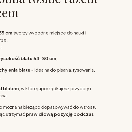
pcem
55 cm
tworzy wygodne miejsce do nauki i
rze.
:
wysokość blatu 64–80 cm
,
hylenia blatu
– idealna do pisania, rysowania,
,
d blatem
, w której uporządkujesz przybory i
ria.
urko można na bieżąco dopasowywać do wzrostu
jąc utrzymać
prawidłową pozycję podczas