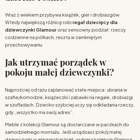
Wraz z wiekiem przybywa książek, gier i drobiazgów.
Wtedy największą różnicę robi
r
egał dziecięcy dla
dziewczynki Glamour
oraz sensowny podział: rzeczy
codzienne na półkach, reszta w zamkniętym
przechowywaniu.
Jak utrzymać porządek w
pokoju małej dziewczynki?
Najprościej od razu zaplanować stałe miejsca: ubrania w
szafie/komodzie, książeczki i zabawki na regale, drobiazgi
w szufladach. Dziecko szybciej uczy się odkładania rzeczy,
gdy „wszystko ma swój adres”.
Meble z kolekcji Glamour są dostarczane w paczkach do
samodzielnego montażu. Jeśli urządzasz pokój małej
dziewczynki w eleganckiej bieli, wybierz kolekcję Glamour