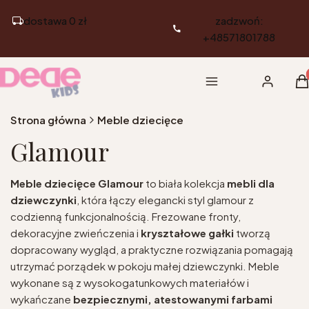
dostawa 0 zł
zadzwoń:
+48571801788
Pr
Menu
Zaloguj si
K
Strona główna
Meble dziecięce
Glamour
Meble dziecięce Glamour
to biała kolekcja
mebli dla
dziewczynki
, która łączy elegancki styl glamour z
codzienną funkcjonalnością. Frezowane fronty,
dekoracyjne zwieńczenia i
kryształowe gałki
tworzą
dopracowany wygląd, a praktyczne rozwiązania pomagają
utrzymać porządek w pokoju małej dziewczynki. Meble
wykonane są z wysokogatunkowych materiałów i
wykańczane
bezpiecznymi, atestowanymi farbami