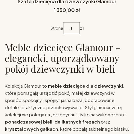
Szafa dziecięca dla dziewczynki Glamour
Cena
1 350,00 zł
Strona
z 1
Meble dziecięce Glamour –
elegancki, uporządkowany
pokój dziewczynki w bieli
Kolekcja Glamour to
meble dziecięce dla dziewczynki
,
które pomagają urządzić pokój małej dziewczynki w
sposób spokojny i spójny: jasna baza, dopracowane
detale i praktyczne przechowywanie. Styl glamour w tej
kolekcji nie polega na „przepychu”, tylko na wykończeniu:
ponadczasowej bieli
,
delikatnych frezach
oraz
kryształowych gałkach
, które dodają subtelnego blasku.