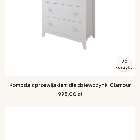
Do
koszyka
Komoda z przewijakiem dla dziewczynki Glamour
Cena
995,00 zł