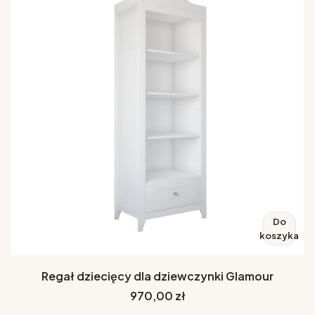
Do
koszyka
Regał dziecięcy dla dziewczynki Glamour
Cena
970,00 zł