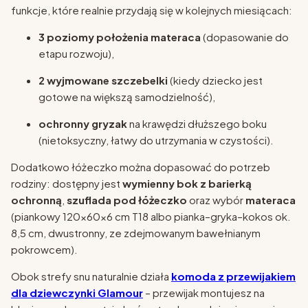
funkcje, które realnie przydają się w kolejnych miesiącach:
3 poziomy położenia materaca
(dopasowanie do
etapu rozwoju),
2 wyjmowane szczebelki
(kiedy dziecko jest
gotowe na większą samodzielność),
ochronny gryzak
na krawędzi dłuższego boku
(nietoksyczny, łatwy do utrzymania w czystości).
Dodatkowo łóżeczko można dopasować do potrzeb
rodziny: dostępny jest
wymienny bok z barierką
ochronną
,
szuflada pod łóżeczko
oraz wybór
materaca
(piankowy 120×60×6 cm T18 albo pianka–gryka–kokos ok.
8,5 cm, dwustronny, ze zdejmowanym bawełnianym
pokrowcem).
Obok strefy snu naturalnie działa
k
omoda z przewijakiem
dla dziewczynki Glamour
– przewijak montujesz na