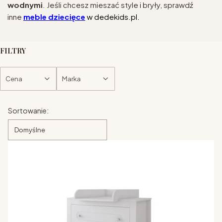
wodnymi
. Jeśli chcesz mieszać style i bryły, sprawdź
inne
meble dziecięce
w dedekids.pl.
FILTRY
Cena
Marka
Koniec filtrów
Lista produktów
Sortowanie:
Domyślne