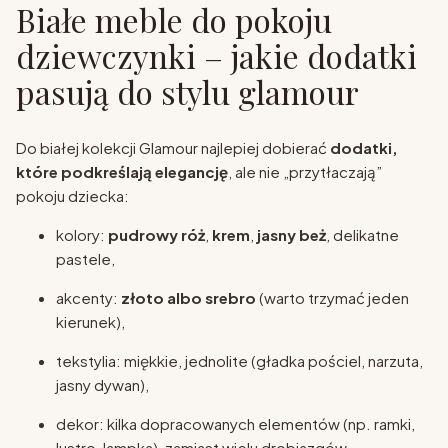
Białe meble do pokoju
dziewczynki – jakie dodatki
pasują do stylu glamour
Do białej kolekcji Glamour najlepiej dobierać
dodatki,
które podkreślają elegancję
, ale nie „przytłaczają”
pokoju dziecka:
kolory:
pudrowy róż
,
krem
,
jasny beż
, delikatne
pastele,
akcenty:
złoto albo srebro
(warto trzymać jeden
kierunek),
tekstylia: miękkie, jednolite (gładka pościel, narzuta,
jasny dywan),
dekor: kilka dopracowanych elementów (np. ramki,
lustro, lampka), zamiast wielu drobiazgów.