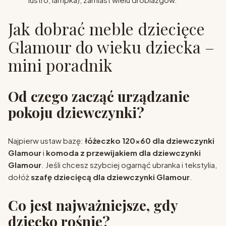
Jak dobrać meble dziecięce
Glamour do wieku dziecka –
mini poradnik
Od czego zacząć urządzanie
pokoju dziewczynki?
Najpierw ustaw bazę:
ł
óżeczko 120x60 dla dziewczynki
Glamour
i
k
omoda z przewijakiem dla dziewczynki
Glamour
. Jeśli chcesz szybciej ogarnąć ubranka i tekstylia,
dołóż
s
zafę dziecięcą dla dziewczynki Glamour
.
Co jest najważniejsze, gdy
dziecko rośnie?