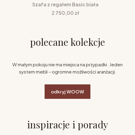
Szafa z regałem Basic biała
Cena
2 750,00 zł
polecane kolekcje
W małym pokoju nie ma miejsca na przypadki. Jeden
system mebli – ogromne możliwości aranżacji.
odkryj WOOW
inspiracje i porady