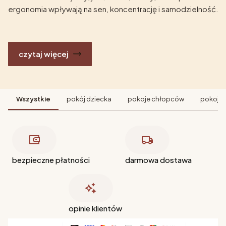
ergonomia wpływają na sen, koncentrację i samodzielność.
czytaj więcej
Wszystkie
pokój dziecka
pokoje chłopców
pokoje 
bezpieczne płatności
darmowa dostawa
opinie klientów