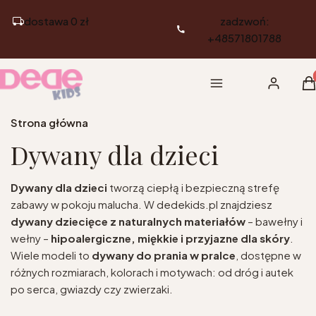
dostawa 0 zł
zadzwoń:
+48571801788
Pr
Menu
Zaloguj si
K
Strona główna
Dywany dla dzieci
Dywany dla dzieci
tworzą ciepłą i bezpieczną strefę
zabawy w pokoju malucha. W dedekids.pl znajdziesz
dywany dziecięce
z naturalnych materiałów
– bawełny i
wełny –
hipoalergiczne, miękkie i przyjazne dla skóry
.
Wiele modeli to
dywany do prania w pralce
, dostępne w
różnych rozmiarach, kolorach i motywach: od dróg i autek
po serca, gwiazdy czy zwierzaki.