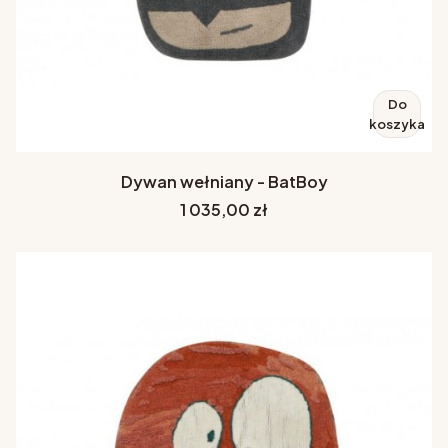
Do
koszyka
Dywan wełniany - BatBoy
Cena
1 035,00 zł