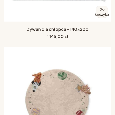
Do
koszyka
Dywan dla chłopca - 140x200
Cena
1 145,00 zł