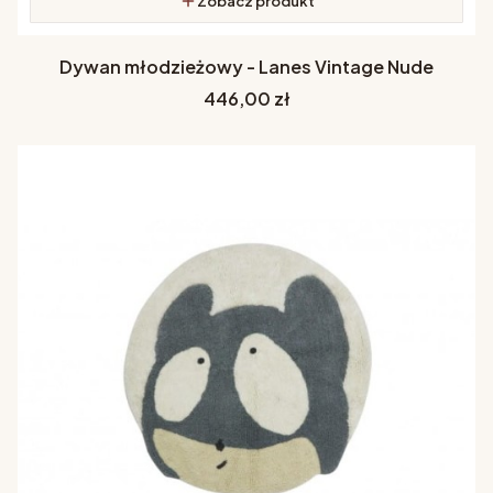
Zobacz produkt
Dywan młodzieżowy - Lanes Vintage Nude
Cena
446,00 zł