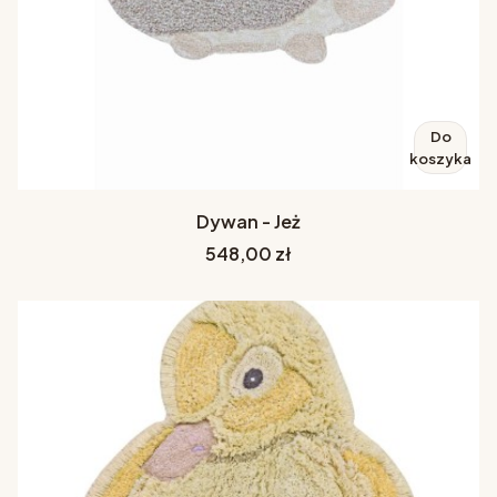
Do
koszyka
Dywan - Jeż
Cena
548,00 zł