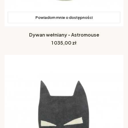
Powiadom mnie o dostępności
Dywan wełniany - Astromouse
Cena
1 035,00 zł