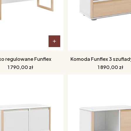
ko regulowane Funflex
Komoda Funflex 3 szuflad
Cena
Cena
1 790,00 zł
1 890,00 zł