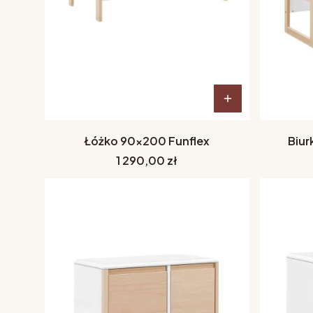
Łóżko 90x200 Funflex
Biur
Cena
1 290,00 zł