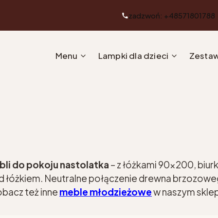
zadzwoń: +48571801788
Menu
Lampki dla dzieci
Zestaw
li do pokoju nastolatka
– z łóżkami 90x200, biur
łóżkiem. Neutralne połączenie drewna brzozowego 
Zobacz też inne
meble młodzieżowe
w naszym sklep