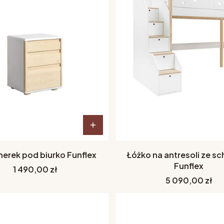
erek pod biurko Funflex
Łóżko na antresoli ze s
Funflex
Cena
1 490,00 zł
Cena
5 090,00 zł