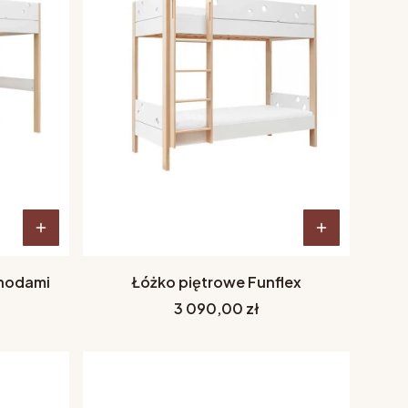
chodami
Łóżko piętrowe Funflex
Cena
3 090,00 zł