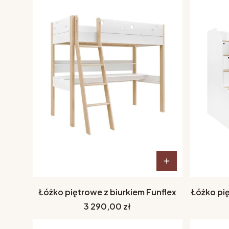
Łóżko piętrowe z biurkiem Funflex
Łóżko pi
Cena
3 290,00 zł