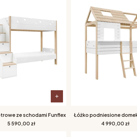
ętrowe ze schodami Funflex
Łóżko podniesione domek
Cena
Cena
5 590,00 zł
4 990,00 zł