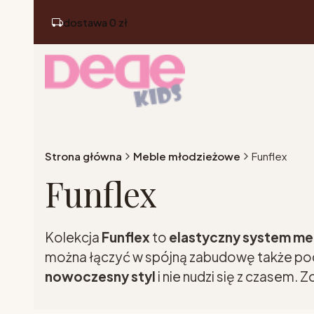
dostawa 0 zł
Strona główna
Meble młodzieżowe
Funflex
Funflex
Kolekcja
Funflex
to
elastyczny system meb
można łączyć w spójną zabudowę także pod 
nowoczesny styl
i nie nudzi się z czasem. 