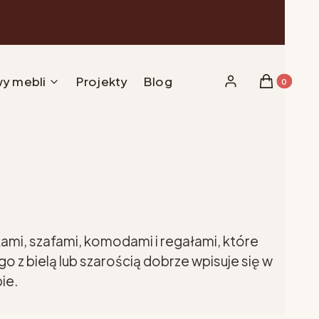
y mebli
Projekty
Blog
Produkty w 
Zaloguj się
Koszyk
kami, szafami, komodami i regałami, które
z bielą lub szarością dobrze wpisuje się w
ie.