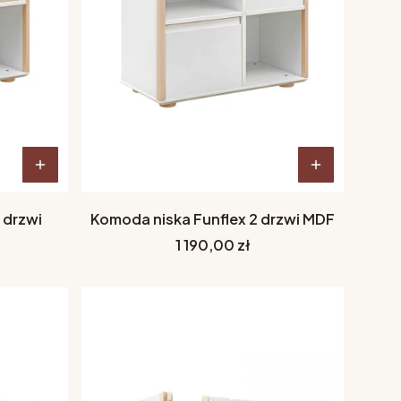
 drzwi
Komoda niska Funflex 2 drzwi MDF
Cena
1 190,00 zł