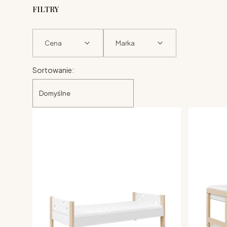
FILTRY
Cena
Marka
Lista produktów
Koniec filtrów
Sortowanie:
Domyślne