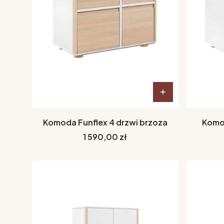
Komoda Funflex 4 drzwi brzoza
Komod
Cena
1 590,00 zł