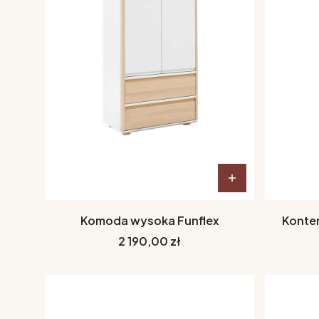
Komoda wysoka Funflex
Konten
Cena
2 190,00 zł