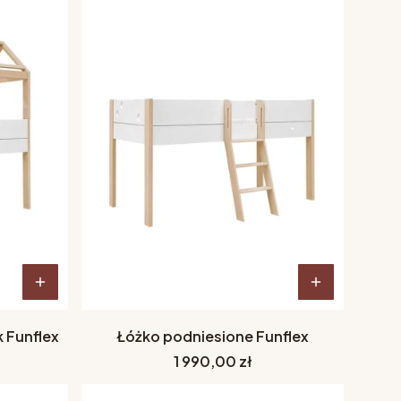
 Funflex
Łóżko podniesione Funflex
Cena
1 990,00 zł