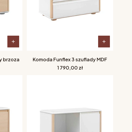
y brzoza
Komoda Funflex 3 szuflady MDF
Cena
1 790,00 zł