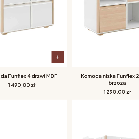
a Funflex 4 drzwi MDF
Komoda niska Funflex 2
brzoza
Cena
1 490,00 zł
Cena
1 290,00 zł