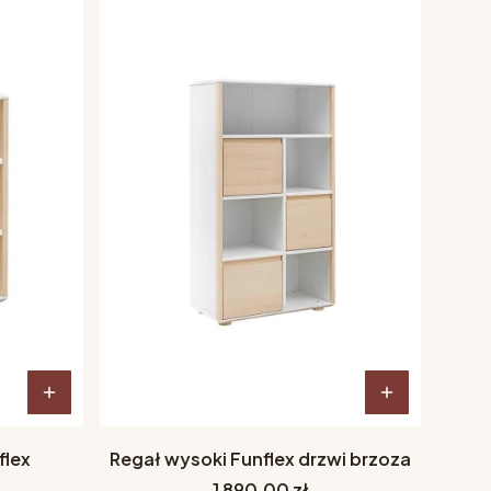
flex
Regał wysoki Funflex drzwi brzoza
Cena
1 890,00 zł