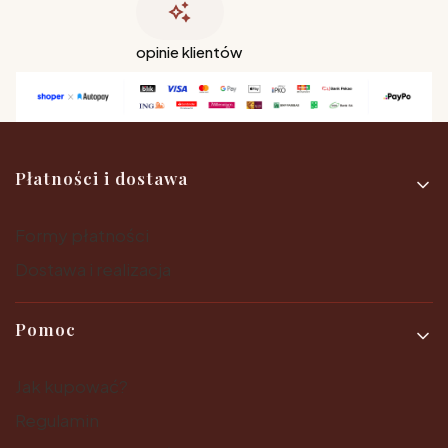
opinie klientów
Linki w stopce
Płatności i dostawa
Formy płatności
Dostawa i realizacja
Pomoc
Jak kupować?
Regulamin