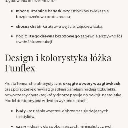
użytkowaniu przez młodzież:
mocne, stabilne barierki
wzdłuż boków zwiększają
bezpieczeństwo podczas snu,
skośna drabinka
ułatwia wejście i zejście z łóżka,
nogi z
litego drewna brzozowego
zapewniają sztywność i
trwałość konstrukcji.
Design i kolorystyka łóżka
Funflex
Prosta forma, charakterystyczne
okrągłe otwory w zagłówkach
oraz połączenie drewna z gładkimi panelami nadają łóżku lekki,
nowoczesny charakter, który dobrze pasuje do pokoju nastolatka.
Model dostępny jest w dwóch wykończeniach:
biały
– rozjaśnia wnętrze i dobrze pasuje do jasnych
tekstyliów,
szary
– idealny do spokojniejszych, minimalistycznych