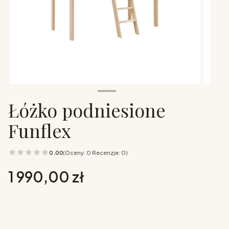
Łóżko podniesione
Funflex
0.00
(Oceny: 0 Recenzje: 0)
Cena
1 990,00 zł
Wybierz opcje
Poszczególne warianty mogą różnić się ceną