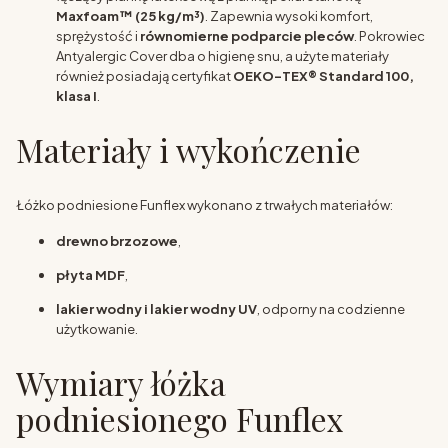
Maxfoam™ (25 kg/m³)
. Zapewnia wysoki komfort,
sprężystość i
równomierne podparcie pleców
. Pokrowiec
Antyalergic Cover dba o higienę snu, a użyte materiały
również posiadają certyfikat
OEKO-TEX® Standard 100,
klasa I
.
Materiały i wykończenie
Łóżko podniesione Funflex wykonano z trwałych materiałów:
drewno brzozowe
,
płyta MDF
,
lakier wodny i lakier wodny UV
, odporny na codzienne
użytkowanie.
Wymiary łóżka
podniesionego Funflex