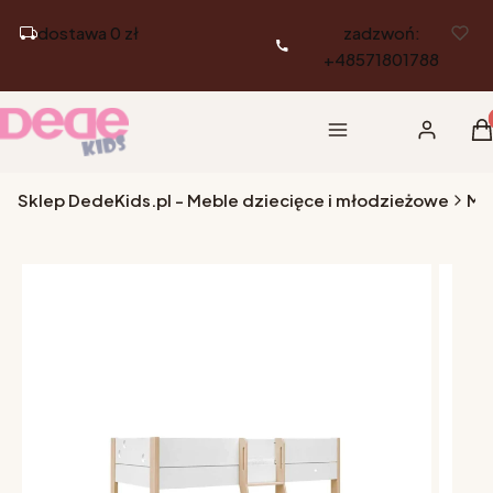
dostawa 0 zł
zadzwoń:
+48571801788
Pr
Menu
Zaloguj si
K
Sklep DedeKids.pl - Meble dziecięce i młodzieżowe
Me