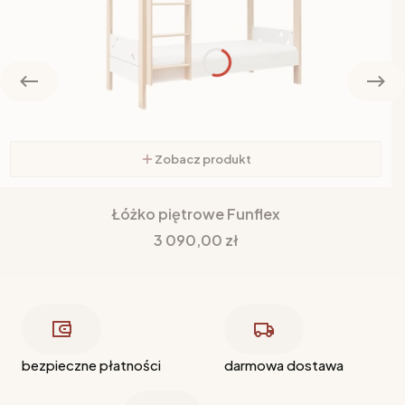
Zobacz produkt
Łóżko piętrowe Funflex
Cena
3 090,00 zł
bezpieczne płatności
darmowa dostawa