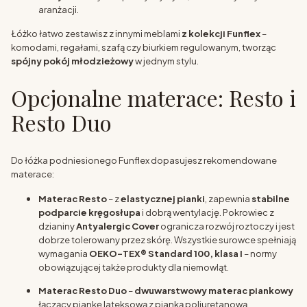
aranżacji.
Łóżko łatwo zestawisz z innymi meblami
z kolekcji Funflex
–
komodami, regałami, szafą czy biurkiem regulowanym, tworząc
spójny pokój młodzieżowy
w jednym stylu.
Opcjonalne materace: Resto i
Resto Duo
Do łóżka podniesionego Funflex dopasujesz rekomendowane
materace:
Materac Resto
– z
elastycznej pianki
, zapewnia
stabilne
podparcie kręgosłupa
i dobrą wentylację. Pokrowiec z
dzianiny
Antyalergic Cover
ogranicza rozwój roztoczy i jest
dobrze tolerowany przez skórę. Wszystkie surowce spełniają
wymagania
OEKO-TEX® Standard 100, klasa I
– normy
obowiązującej także produkty dla niemowląt.
Materac Resto Duo
–
dwuwarstwowy materac piankowy
łączący piankę lateksową z pianką poliuretanową