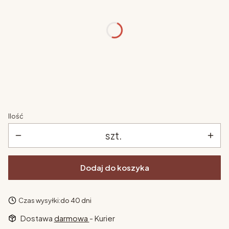
kolor
*
Pokaż wszystkie kolory
materac
*
Wybierz
Ilość
szt.
Dodaj do koszyka
Czas wysyłki:
do 40 dni
Dostawa
darmowa
- Kurier