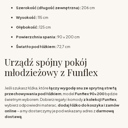
Szerokość (długość zewnętrzna):
206 cm
Wysokość:
115 cm
Głębokość:
125 cm
Powierzchnia spania:
90 × 200 cm
Światło pod łóżkiem:
72,7 cm
Urządź spójny pokój
młodzieżowy z Funflex
Jeśli szukasz łóżka, które
łączy wygodę snu ze sprytną strefą
przechowywania pod łóżkiem
, model
Funflex 90x200
będzie
świetnym wyborem. Dobierz regały i komody
z kolekcji Funflex
,
wybierz odpowiedni materac,
dodaj łóżko do koszyka i zamów
online
– a my dostarczymy je pod wskazany adres z
darmową
dostawą
.