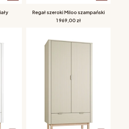
iały
Regał szeroki Miloo szampański
Cena
1 969,00 zł