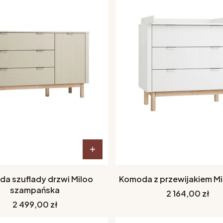
a szuflady drzwi Miloo
Komoda z przewijakiem Mi
szampańska
Cena
2 164,00 zł
Cena
2 499,00 zł