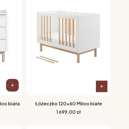
loo biała
Łóżeczko 120x60 Miloo białe
Cena
1 699,00 zł