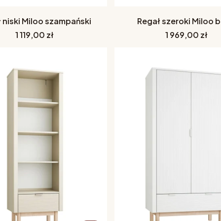
 niski Miloo szampański
Regał szeroki Miloo b
Cena
Cena
1 119,00 zł
1 969,00 zł