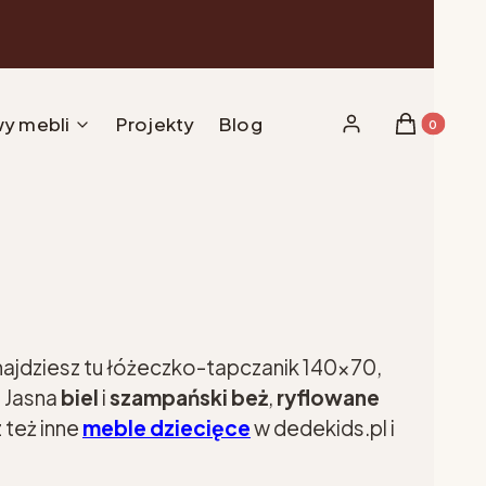
y mebli
Projekty
Blog
Produkty w 
Zaloguj się
Koszyk
Znajdziesz tu łóżeczko-tapczanik 140x70,
. Jasna
biel
i
szampański beż
,
ryflowane
 też inne
meble dziecięce
w dedekids.pl i