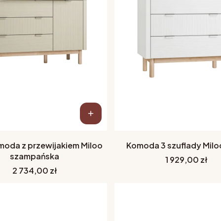
moda z przewijakiem Miloo
Komoda 3 szuflady Milo
szampańska
Cena
1 929,00 zł
Cena
2 734,00 zł