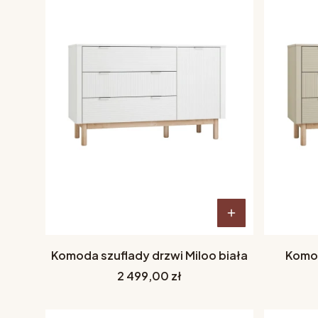
Komoda szuflady drzwi Miloo biała
Komod
Cena
2 499,00 zł