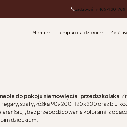
zadzwoń: +48571801788
Menu
Lampki dla dzieci
Zestaw
meble do pokoju niemowlęcia i przedszkolaka
. 
regały, szafy, łóżka 90x200 i 120x200 oraz biurko
ę aranżacji, bez przebodźcowania kolorami. Zobacz
Twoim dzieckiem.