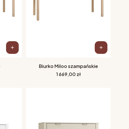
e
Biurko Miloo szampańskie
Cena
1 669,00 zł