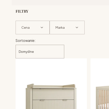
FILTRY
Cena
Marka
Lista produktów
Koniec filtrów
Sortowanie:
Domyślne