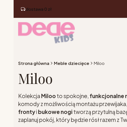
dostawa 0 zł
Strona główna
Meble dziecięce
Miloo
Miloo
Kolekcja
Miloo
to spokojne,
funkcjonalne 
komody z możliwością montażu przewijaka, 
fronty
i
bukowe nogi
tworzą przytulną baz
zaplanuj pokój, który będzie rósł razem z 