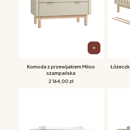
Komoda z przewijakiem Miloo
Łóżeczk
szampańska
Cena
2 164,00 zł