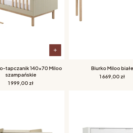
o-tapczanik 140x70 Miloo
Biurko Miloo biał
szampańskie
Cena
1 669,00 zł
Cena
1 999,00 zł