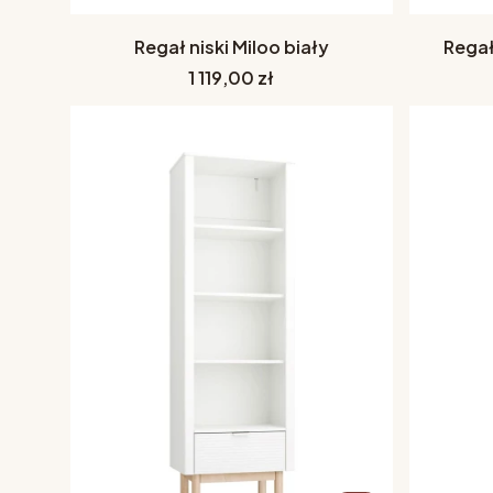
Regał niski Miloo biały
Regał
Cena
1 119,00 zł