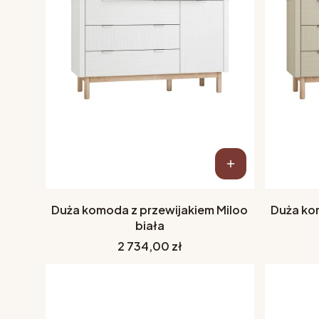
Duża komoda z przewijakiem Miloo
Duża ko
biała
Cena
2 734,00 zł