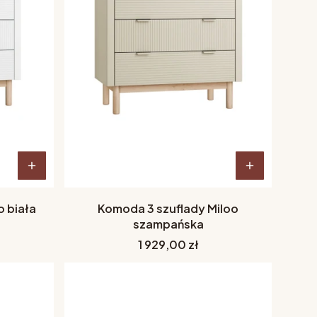
o biała
Komoda 3 szuflady Miloo
szampańska
Cena
1 929,00 zł