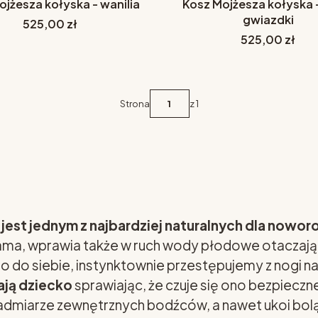
ojżesza kołyska - wanilia
Kosz Mojżesza kołyska 
gwiazdki
Cena
525,00 zł
Cena
525,00 zł
Strona
z 1
 jest jednym z najbardziej naturalnych dla now
ama, wprawia także w ruch wody płodowe otaczając
go do siebie, instynktownie przestępujemy z nogi n
ają dziecko
sprawiając, że czuje się ono bezpieczn
dmiarze zewnętrznych bodźców, a nawet ukoi boląc