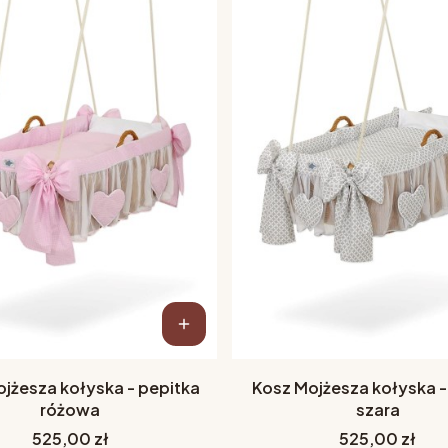
jżesza kołyska - pepitka
Kosz Mojżesza kołyska -
różowa
szara
Cena
Cena
525,00 zł
525,00 zł