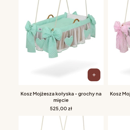
Kosz Mojżesza kołyska - grochy na
Kosz Moj
mięcie
Cena
525,00 zł