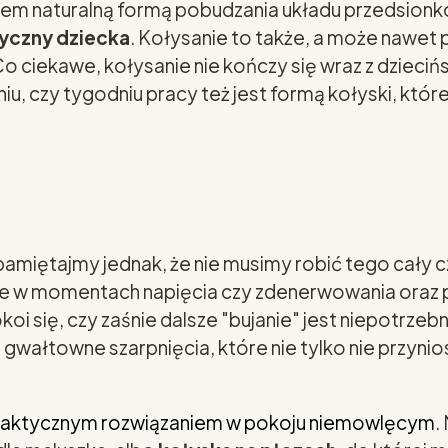
iem naturalną formą pobudzania układu przedsion
yczny dziecka
. Kołysanie to także, a może nawet
Co ciekawe, kołysanie nie kończy się wraz z dzieci
u, czy tygodniu pracy też jest formą kołyski, które
amiętajmy jednak, że nie musimy robić tego cały c
 w momentach napięcia czy zdenerwowania oraz pr
 się, czy zaśnie dalsze "bujanie" jest niepotrzebn
, gwałtowne szarpnięcia, które nie tylko nie przyn
 praktycznym rozwiązaniem w pokoju niemowlęcym
.