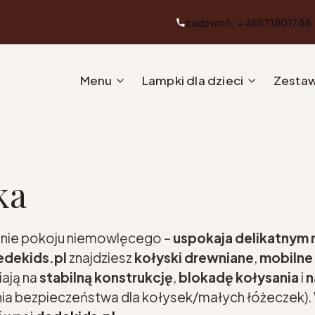
zadzwoń: +48571801788
Menu
Lampki dla dzieci
Zestaw
ka
nie pokoju niemowlęcego –
uspokaja delikatnym
edekids.pl
znajdziesz
kołyski drewniane
,
mobilne 
iają na
stabilną konstrukcję
,
blokadę kołysania
i
n
a bezpieczeństwa dla kołysek/małych łóżeczek). W