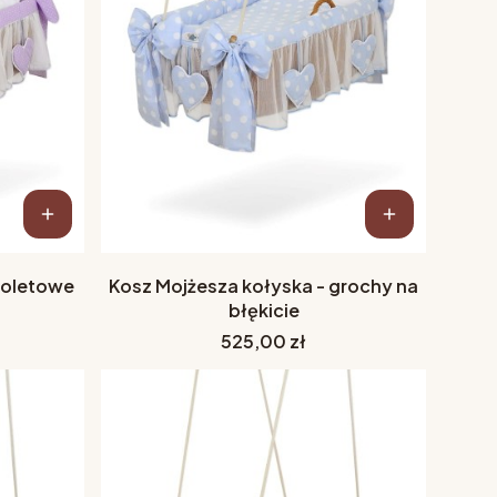
fioletowe
Kosz Mojżesza kołyska - grochy na
błękicie
Cena
525,00 zł