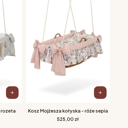
 rozeta
Kosz Mojżesza kołyska - róże sepia
Cena
525,00 zł