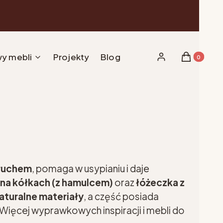
y mebli
Projekty
Blog
Produkty w 
Zaloguj się
Koszyk
 ruchem
, pomaga w usypianiu i daje
na kółkach (z hamulcem)
oraz
łóżeczka z
aturalne materiały
, a część posiada
ięcej wyprawkowych inspiracji i mebli do