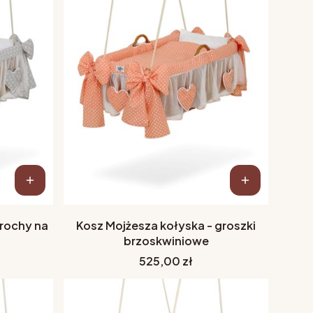
grochy na
Kosz Mojżesza kołyska - groszki
brzoskwiniowe
Cena
525,00 zł