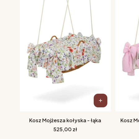
Kosz Mojżesza kołyska - łąka
Kosz Mo
Cena
525,00 zł