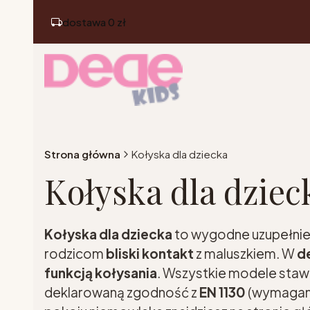
dostawa 0 zł
Strona główna
Kołyska dla dziecka
Kołyska dla dziec
Kołyska dla dziecka
to wygodne uzupełnie
rodzicom
bliski kontakt
z maluszkiem. W
d
funkcją kołysania
. Wszystkie modele staw
deklarowaną zgodność z
EN 1130
(wymagani