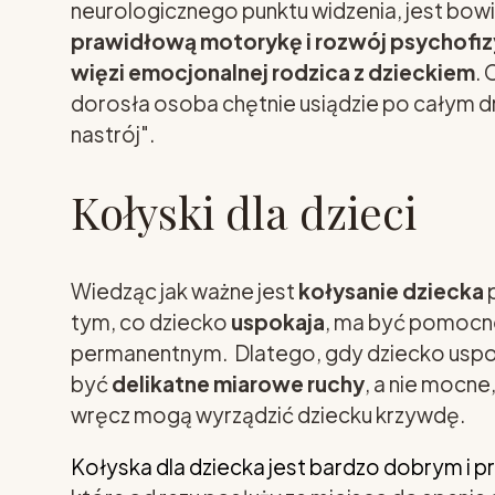
neurologicznego punktu widzenia, jest bow
prawidłową motorykę i rozwój psychofiz
więzi emocjonalnej rodzica z dzieckiem
. 
dorosła osoba chętnie usiądzie po całym dni
nastrój".
Kołyski dla dzieci
Wiedząc jak ważne jest
kołysanie dziecka
p
tym, co dziecko
uspokaja
, ma być pomocne
permanentnym. Dlatego, gdy dziecko uspokoi
być
delikatne miarowe ruchy
, a nie mocne
wręcz mogą wyrządzić dziecku krzywdę.
Kołyska dla dziecka jest bardzo dobrym i