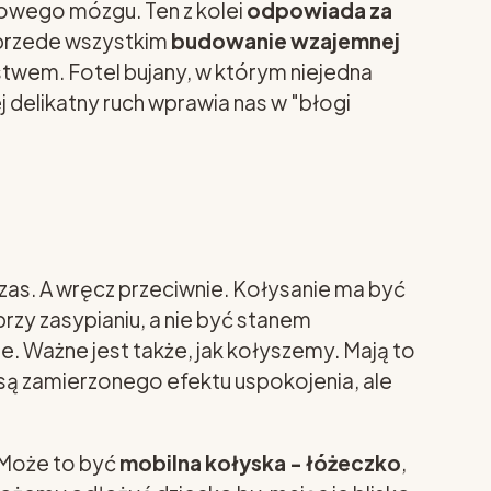
kowego mózgu. Ten z kolei
odpowiada za
 przede wszystkim
budowanie wzajemnej
ństwem. Fotel bujany, w którym niejedna
j delikatny ruch wprawia nas w "błogi
zas. A wręcz przeciwnie. Kołysanie ma być
zy zasypianiu, a nie być stanem
e. Ważne jest także, jak kołyszemy. Mają to
iosą zamierzonego efektu uspokojenia, ale
 Może to być
mobilna kołyska - łóżeczko
,