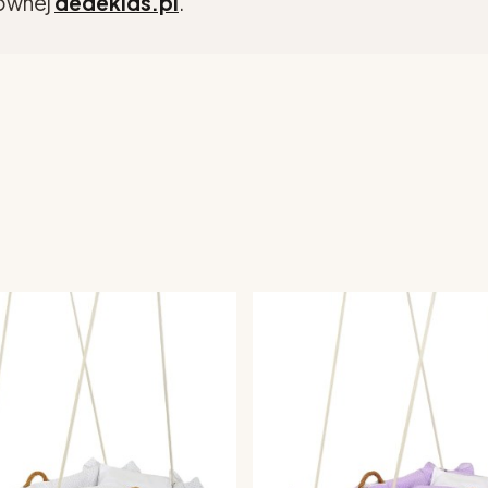
łównej
dedekids.pl
.