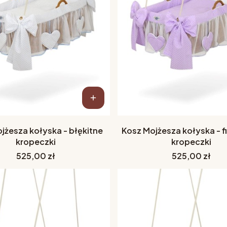
jżesza kołyska - błękitne
Kosz Mojżesza kołyska - 
kropeczki
kropeczki
Cena
Cena
525,00 zł
525,00 zł