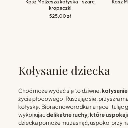
Kosz Mojżesza kołyska - szare
Kosz M
kropeczki
Cena
525,00 zł
Kołysanie dziecka
Choć może wydać się to dziwne,
kołysanie
życia płodowego. Ruszając się, przyszła m
kołyskę. Biorąc noworodka na ręce i tuląc 
wykonując
delikatne ruchy, które uspokaj
dziecka pomoże mu zasnąć, uspokoi przy na