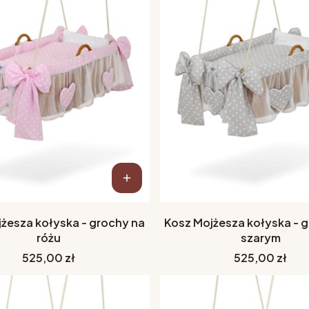
żesza kołyska - grochy na
Kosz Mojżesza kołyska - 
różu
szarym
Cena
Cena
525,00 zł
525,00 zł