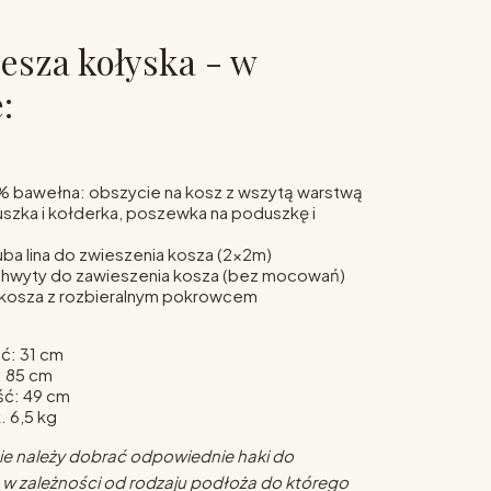
esza kołyska - w
:
z
 bawełna: obszycie na kosz z wszytą warstwą
uszka i kołderka, poszewka na poduszkę i
ba lina do zwieszenia kosza (2x2m)
hwyty do zawieszenia kosza (bez mocowań)
kosza z rozbieralnym pokrowcem
ć: 31 cm
: 85 cm
ść: 49 cm
. 6,5 kg
e należy dobrać odpowiednie haki do
, w zależności od rodzaju podłoża do którego