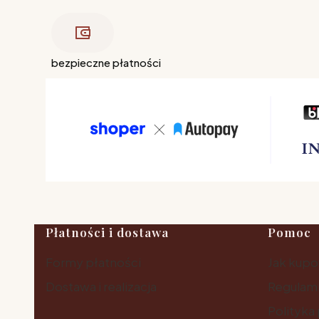
bezpieczne płatności
Linki w stopce
Płatności i dostawa
Pomoc
Formy płatności
Jak kup
Dostawa i realizacja
Regulam
Polityka