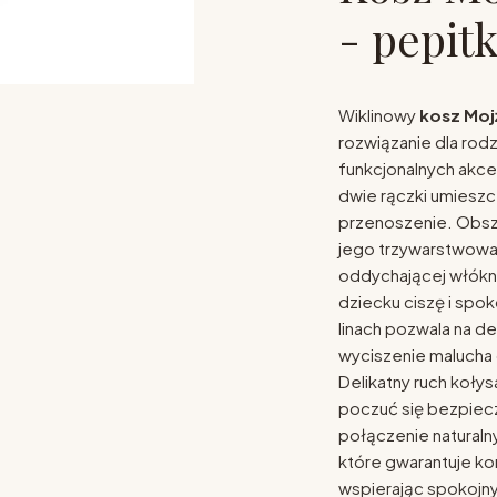
- pepit
Wiklinowy
kosz Moj
rozwiązanie dla rod
funkcjonalnych akc
dwie rączki umieszc
przenoszenie. Obsz
jego trzywarstwowa 
oddychającej włókni
dziecku ciszę i spok
linach pozwala na d
wyciszenie malucha 
Delikatny ruch kołys
poczuć się bezpiec
połączenie naturaln
które gwarantuje ko
wspierając spokojny