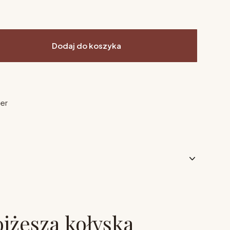
Dodaj do koszyka
ier
jżesza kołyska