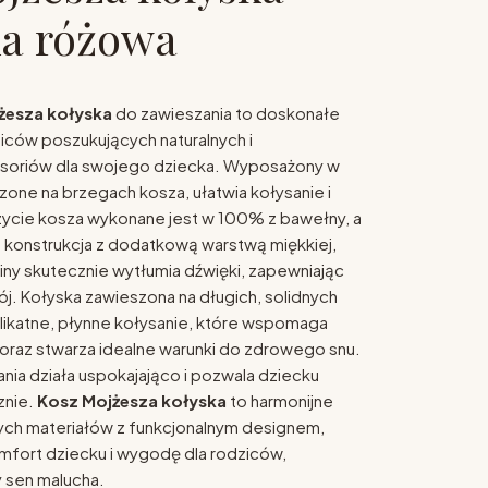
ka różowa
żesza kołyska
do zawieszania to doskonałe
ziców poszukujących naturalnych i
esoriów dla swojego dziecka. Wyposażony w
zone na brzegach kosza, ułatwia kołysanie i
ycie kosza wykonane jest w 100% z bawełny, a
konstrukcja z dodatkową warstwą miękkiej,
ny skutecznie wytłumia dźwięki, zapewniając
ój. Kołyska zawieszona na długich, solidnych
elikatne, płynne kołysanie, które wspomaga
oraz stwarza idealne warunki do zdrowego snu.
ania działa uspokajająco i pozwala dziecku
znie.
Kosz Mojżesza kołyska
to harmonijne
ych materiałów z funkcjonalnym designem,
mfort dziecku i wygodę dla rodziców,
 sen malucha.