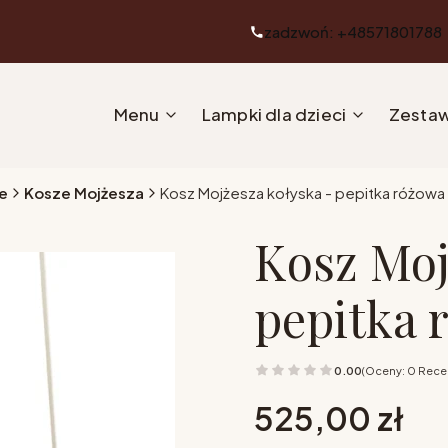
zadzwoń: +48571801788
Menu
Lampki dla dzieci
Zestaw
e
Kosze Mojżesza
Kosz Mojżesza kołyska - pepitka różowa
Kosz Moj
pepitka 
0.00
(Oceny: 0 Recen
Cena
525,00 zł