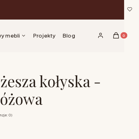
y mebli
Projekty
Blog
Produkty w 
Zaloguj się
Koszyk
żesza kołyska -
różowa
zje: 0)