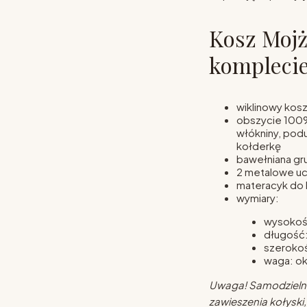
Kosz Mojż
komplecie
wiklinowy kos
obszycie 100%
włókniny, pod
kołderkę
bawełniana gru
2 metalowe uc
materacyk do 
wymiary:
wysokoś
długość
szeroko
waga: ok
Uwaga! Samodzielni
zawieszenia kołyski