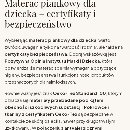
Materac piankowy dla
dziecka – certyfikaty i
bezpieczeństwo
Wybierając
materac piankowy dla dziecka
, warto
zwrócić uwagę nie tylko na twardość i rozmiar, ale także na
certyfikaty bezpieczeństwa
. Dobrą wskazówką jest
Pozytywna Opinia Instytutu Matki i Dziecka
, która
potwierdza, że materac spełnia wymagania dotyczące
higieny, bezpieczeństwa i funkcjonalności produktów
przeznaczonych dla najmłodszych.
Równie ważny jest znak
Oeko-Tex Standard 100
, którym
oznacza się
materiały przebadane pod kątem
obecności szkodliwych substancji
.
Pokrowce i
tkaniny z certyfikatem Oeko-Tex
są bezpieczne w
kontakcie ze skórą dziecka, nawet przy długotrwałym
użytkowaniu. W połączeniu z
antyalergicznymi