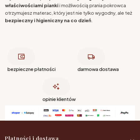
właściwościami pianki
i możliwością prania pokrowca
otrzymujesz materac, który jest nie tylko wygodny, ale też
bezpieczny i higieniczny na co dzień
.
bezpieczne płatności
darmowa dostawa
opinie klientów
Linki w stopce
Płatności i dostawa