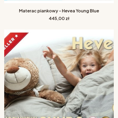
Materac piankowy - Hevea Young Blue
Cena
445,00 zł