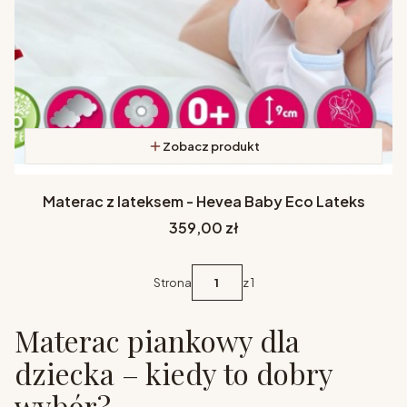
Zobacz produkt
Materac z lateksem - Hevea Baby Eco Lateks
Cena
359,00 zł
Strona
z 1
Materac piankowy dla
dziecka – kiedy to dobry
wybór?