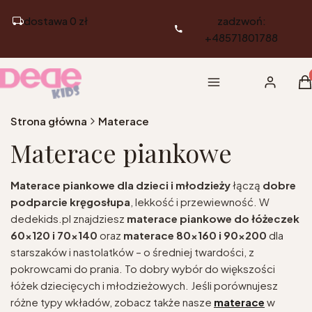
dostawa 0 zł
zadzwoń:
+48571801788
Pr
Menu
Zaloguj si
K
Strona główna
Materace
Materace piankowe
Materace piankowe dla dzieci i młodzieży
łączą
dobre
podparcie kręgosłupa
, lekkość i przewiewność. W
dedekids.pl znajdziesz
materace piankowe do łóżeczek
60×120 i 70×140
oraz
materace 80×160 i 90×200
dla
starszaków i nastolatków – o średniej twardości, z
pokrowcami do prania. To dobry wybór do większości
łóżek dziecięcych i młodzieżowych. Jeśli porównujesz
różne typy wkładów, zobacz także nasze
materace
w