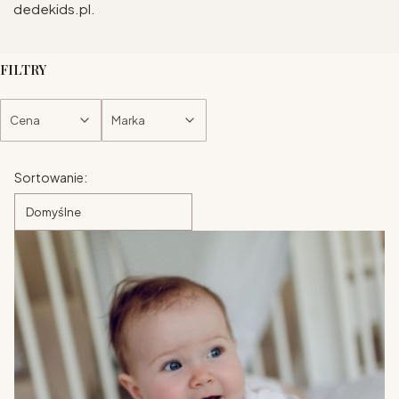
dedekids.pl.
FILTRY
Cena
Marka
Koniec filtrów
Lista produktów
Sortowanie:
Domyślne