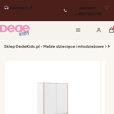
dostawa 0 zł
zadzwoń:
+48571801788
Pr
Menu
Zaloguj si
K
Sklep DedeKids.pl - Meble dziecięce i młodzieżowe
Me