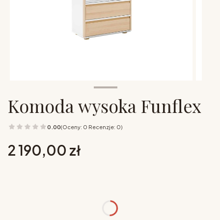
Komoda wysoka Funflex
0.00
(Oceny: 0 Recenzje: 0)
Cena
2 190,00 zł
Wybierz opcje
Poszczególne warianty mogą różnić się ceną