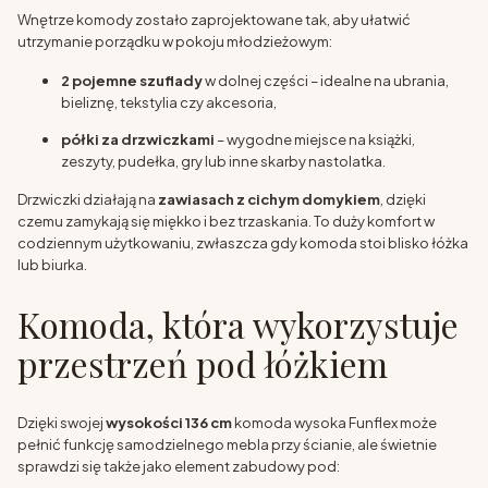
Wnętrze komody zostało zaprojektowane tak, aby ułatwić
utrzymanie porządku w pokoju młodzieżowym:
2 pojemne szuflady
w dolnej części – idealne na ubrania,
bieliznę, tekstylia czy akcesoria,
półki za drzwiczkami
– wygodne miejsce na książki,
zeszyty, pudełka, gry lub inne skarby nastolatka.
Drzwiczki działają na
zawiasach z cichym domykiem
, dzięki
czemu zamykają się miękko i bez trzaskania. To duży komfort w
codziennym użytkowaniu, zwłaszcza gdy komoda stoi blisko łóżka
lub biurka.
Komoda, która wykorzystuje
przestrzeń pod łóżkiem
Dzięki swojej
wysokości 136 cm
komoda wysoka Funflex może
pełnić funkcję samodzielnego mebla przy ścianie, ale świetnie
sprawdzi się także jako element zabudowy pod: