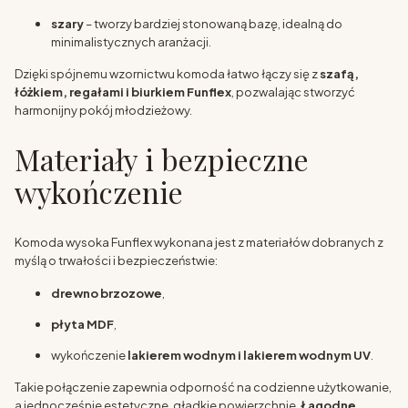
szary
– tworzy bardziej stonowaną bazę, idealną do
minimalistycznych aranżacji.
Dzięki spójnemu wzornictwu komoda łatwo łączy się z
szafą,
łóżkiem, regałami i biurkiem Funflex
, pozwalając stworzyć
harmonijny pokój młodzieżowy.
Materiały i bezpieczne
wykończenie
Komoda wysoka Funflex wykonana jest z materiałów dobranych z
myślą o trwałości i bezpieczeństwie:
drewno brzozowe
,
płyta MDF
,
wykończenie
lakierem wodnym i lakierem wodnym UV
.
Takie połączenie zapewnia odporność na codzienne użytkowanie,
a jednocześnie estetyczne, gładkie powierzchnie.
Łagodne