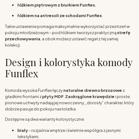
łóżkiem piętrowym z biurkiem Funflex
,
łóżkiem na antresoli ze schodami Funflex
.
Takie ustawienie pomaga maksymalnie wykorzystać przestrzeń w
pokoju młodzieżowym – pod łóżkiem tworzysz praktyczną
strefę
przechowywania
, a obok możesz ustawić regał z tej samej
kolekcji.
Design i kolorystyka komody
Funflex
Komoda wysoka Funflex łączy
naturalne drewno brzozowe
z
gładkimi frontami z
płyty MDF
.
Zaokrąglone krawędzie
i proste,
pionowe uchwyty nadają jej nowoczesny, „dorosły” charakter, który
dobrze pasuje do pokoju nastolatka.
Dostępne są dwa warianty kolorystyczne:
biały
– rozjaśnia wnętrze i świetnie współgra z jasnymi
tekstyliami,