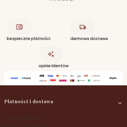
bezpieczne płatności
darmowa dostawa
opinie klientów
Linki w stopce
Płatności i dostawa
Formy płatności
Dostawa i realizacja