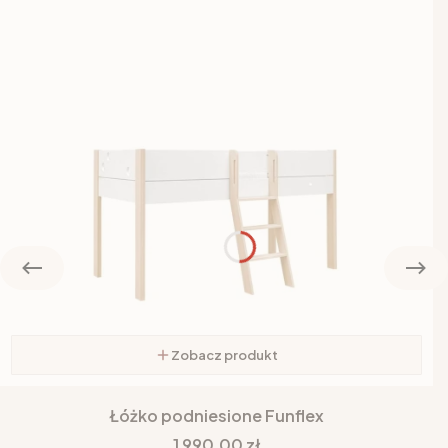
Zobacz produkt
Łóżko podniesione Funflex
Cena
1 990,00 zł