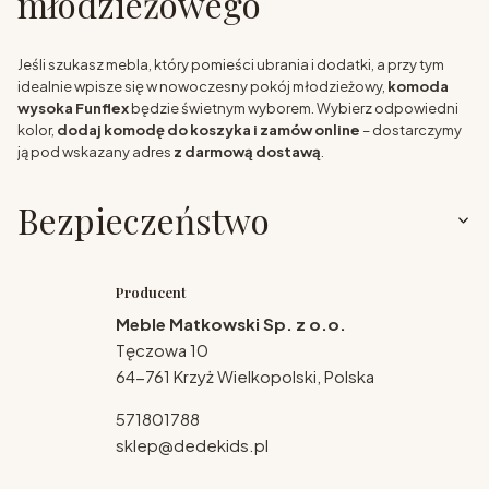
młodzieżowego
Jeśli szukasz mebla, który pomieści ubrania i dodatki, a przy tym
idealnie wpisze się w nowoczesny pokój młodzieżowy,
komoda
wysoka Funflex
będzie świetnym wyborem. Wybierz odpowiedni
kolor,
dodaj komodę do koszyka i zamów online
– dostarczymy
ją pod wskazany adres
z darmową dostawą
.
Bezpieczeństwo
Producent
Meble Matkowski Sp. z o.o.
Tęczowa 10
64-761 Krzyż Wielkopolski, Polska
571801788
sklep@dedekids.pl