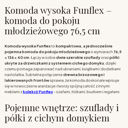
Komoda wysoka Funflex –
komoda do pokoju
młodzieżowego 76,5 cm
Komoda wysoka Funflex
to
kompaktowa, a jednocześnie
pojemna komoda do pokoju młodzieżowego
o wymiarach
76,5
× 136 × 40 cm
. Łączy w sobie
dwie szerokie szuflady
oraz
półki
ukryte za drzwiczkami z systemem cichego domyku
, dzięki
czemu pomaga zapanować nad ubraniami, książkami i dodatkami
nastolatka. Subtelne połączenie
drewna brzozowego i
lakierowanych frontów
sprawia, że komoda doskonale wpisuje
się w nowoczesne aranżacje i tworzy spójną całość z innymi
meblami z
kolekcji Funflex
– szafami, łóżkami, biurkiem i regałami.
Pojemne wnętrze: szuflady i
półki z cichym domykiem