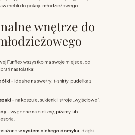
taw mebli do pokoju młodzieżowego.
nalne wnętrze do
 młodzieżowego
wej Funflex wszystko ma swoje miejsce, co
ubrań nastolatka:
półki
– idealne na swetry, t-shirty, pudełka z
szaki
– na koszule, sukienki i stroje „wyjściowe”,
ady
– wygodne na bieliznę, piżamy lub
esoria.
yposażono w
system cichego domyku
, dzięki