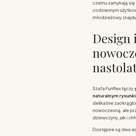
czemu zamykają się 
codziennym użytkowa
młodzieżowy znajduje
Design 
nowocz
nastola
Szafa Funflex łączy
naturalnym rysun
delikatnie zaokrągl
nowoczesną, ale prz
dziewczyny, jak i ch
Dostępne są dwa w