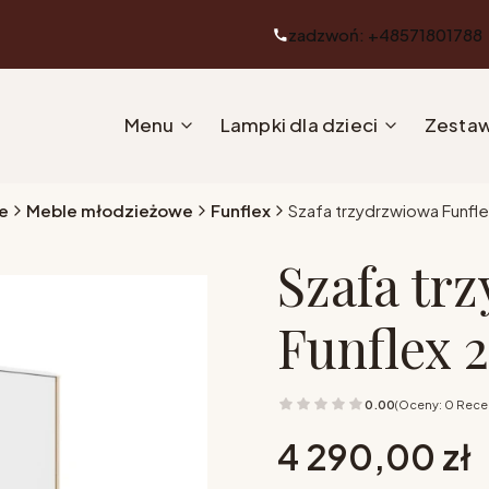
zadzwoń: +48571801788
Menu
Lampki dla dzieci
Zestaw
e
Meble młodzieżowe
Funflex
Szafa trzydrzwiowa Funfle
Szafa tr
Funflex 2
0.00
(Oceny: 0 Recen
Cena
4 290,00 zł