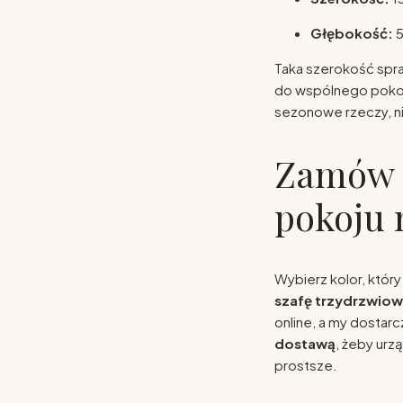
Głębokość:
5
Taka szerokość spra
do wspólnego pokoju
sezonowe rzeczy, ni
Zamów s
pokoju
Wybierz kolor, który 
szafę trzydrzwiow
online, a my dostar
dostawą
, żeby ur
prostsze.