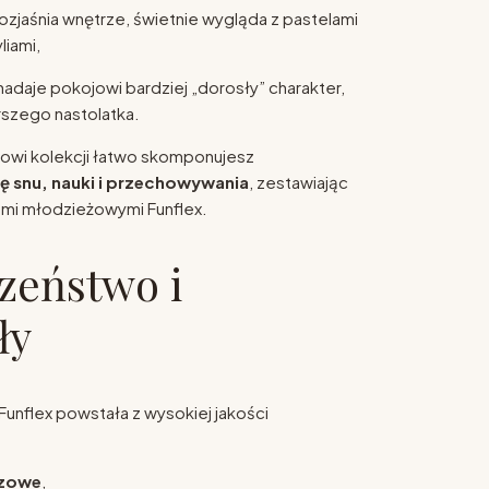
rozjaśnia wnętrze, świetnie wygląda z pastelami
liami,
nadaje pokojowi bardziej „dorosły” charakter,
arszego nastolatka.
lowi kolekcji łatwo skomponujesz
fę snu, nauki i przechowywania
, zestawiając
ami młodzieżowymi Funflex.
zeństwo i
ły
Funflex powstała z wysokiej jakości
ozowe
,