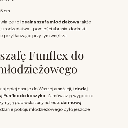
5 cm
wia, że to
idealna szafa młodzieżowa
także
 rodzeństwa – pomieści ubrania, dodatki i
e przytłaczając przy tym wnętrza.
zafę Funflex do
 młodzieżowego
najlepiej pasuje do Waszej aranżacji, i
dodaj
ą Funflex do koszyka
. Zamówisz ją wygodnie
czymy ją pod wskazany adres
z darmową
ządzanie pokoju młodzieżowego było jeszcze