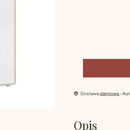
Wybierz opcje
Poszczególne warianty mogą 
kolor
*
Pokaż wszystkie kolory
Dostawa
darmowa
- Kur
Opis