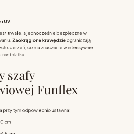
 i UV
.
est trwałe, a jednocześnie bezpieczne w
waniu.
Zaokrąglone krawędzie
ograniczają
ch uderzeń, co ma znaczenie w intensywnie
 nastolatka.
 szafy
wiowej Funflex
 a przy tym odpowiednio ustawna:
90 cm
34,5 cm