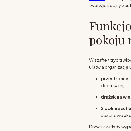
tworząc spójny zes
Funkcjo
pokoju
W szafie trzydrzwio
ułatwia organizację 
przestronne 
dodatkami,
drążek na wie
2 dolne szufl
sezonowe akc
Drzwi i szuflady w