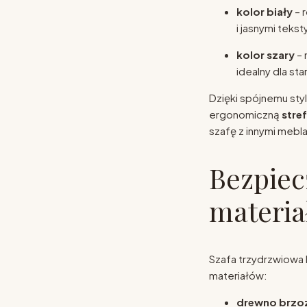
kolor biały
– 
i jasnymi teksty
kolor szary
– 
idealny dla st
Dzięki spójnemu sty
ergonomiczną
stre
szafę z innymi mebl
Bezpiec
materia
Szafa trzydrzwiowa 
materiałów:
drewno brz