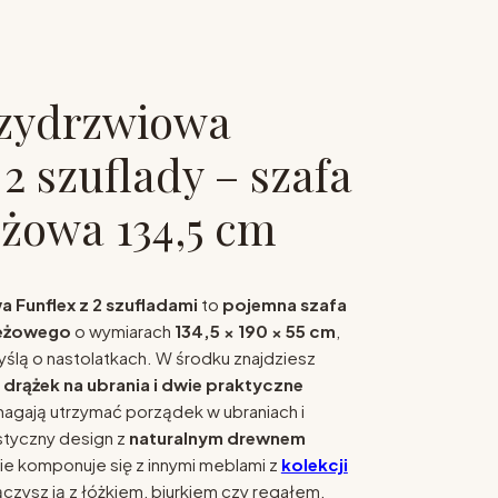
rzydrzwiowa
2 szuflady – szafa
żowa 134,5 cm
 Funflex z 2 szufladami
to
pojemna szafa
ieżowego
o wymiarach
134,5 × 190 × 55 cm
,
ślą o nastolatkach. W środku znajdziesz
 drążek na ubrania i dwie praktyczne
magają utrzymać porządek w ubraniach i
styczny design z
naturalnym drewnem
ie komponuje się z innymi meblami z
kolekcji
czysz ją z łóżkiem, biurkiem czy regałem,