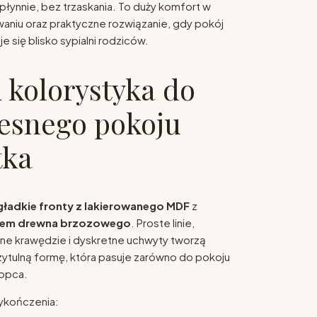
płynnie, bez trzaskania. To duży komfort w
niu oraz praktyczne rozwiązanie, gdy pokój
 się blisko sypialni rodziców.
i kolorystyka do
esnego pokoju
tka
gładkie fronty z lakierowanego MDF
z
kiem drewna brzozowego
. Proste linie,
one krawędzie i dyskretne uchwyty tworzą
ytulną formę, która pasuje zarówno do pokoju
łopca.
ykończenia: