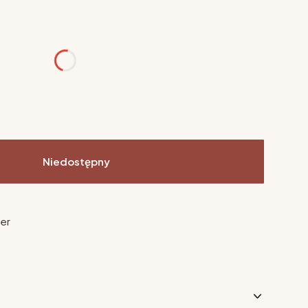
różnić się ceną
Niedostępny
ier