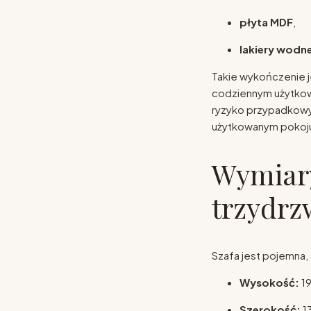
płyta MDF
,
lakiery wodne
Takie wykończenie j
codziennym użytko
ryzyko przypadkowy
użytkowanym pokoju
Wymiary
trzydrz
Szafa jest pojemna,
Wysokość:
1
Szerokość:
1