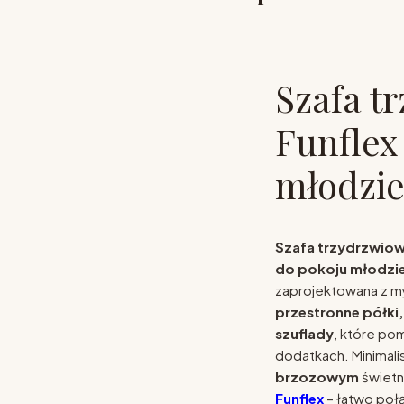
Szafa t
Funflex 
młodzie
Szafa trzydrzwiowa
do pokoju młodz
zaprojektowana z my
przestronne półki,
szuflady
, które po
dodatkach. Minimali
brzozowym
świetn
Funflex
– łatwo połą