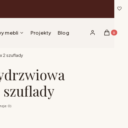
y mebli
Projekty
Blog
Produkty w 
Zaloguj się
Koszyk
x 2 szuflady
zydrzwiowa
 szuflady
zje: 0)