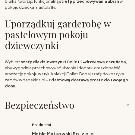
biurka, tworząc funkcjonalną
strefę przechowywania ubrań
w
pokoju dziecka i nastolatki.
Uporządkuj garderobę w
pastelowym pokoju
dziewczynki
Wybierz
szafę dla dziewczynki Collet 2-drzwiową z szufladą
,
aby wygodnie przechowywać ubrania i dodatki oraz dopełnić
aranżację pokoju w stylu kolekcji Collet. Dodaj szafę do koszyka i
zamów w dedekids.pl – z
darmową dostawą prosto do Twojego
domu
.
Bezpieczeństwo
Producent
Meble Matkowski Sp. z o.o.