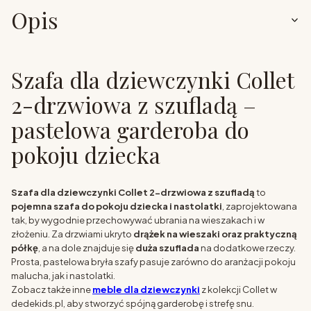
Opis
Szafa dla dziewczynki Collet
2-drzwiowa z szufladą –
pastelowa garderoba do
pokoju dziecka
Szafa dla dziewczynki Collet 2-drzwiowa z szufladą
to
pojemna szafa do pokoju dziecka i nastolatki
, zaprojektowana
tak, by wygodnie przechowywać ubrania na wieszakach i w
złożeniu. Za drzwiami ukryto
drążek na wieszaki oraz praktyczną
półkę
, a na dole znajduje się
duża szuflada
na dodatkowe rzeczy.
Prosta, pastelowa bryła szafy pasuje zarówno do aranżacji pokoju
malucha, jak i nastolatki.
Zobacz także inne
meble dla dziewczynki
z kolekcji Collet w
dedekids.pl, aby stworzyć spójną garderobę i strefę snu.