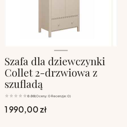
Szafa dla dziewczynki
Collet 2-drzwiowa z
szufladą
0.00
(Oceny: 0 Recenzje: 0)
Cena
1 990,00 zł
Wybierz opcje