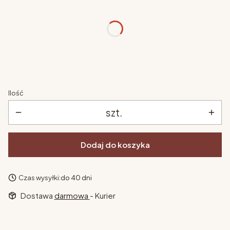
Poszczególne warianty mogą różnić się ceną
kolor
*
Pokaż wszystkie kolory
Ilość
szt.
Dodaj do koszyka
Czas wysyłki:
do 40 dni
Dostawa
darmowa
- Kurier