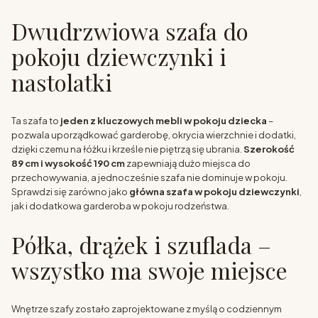
Dwudrzwiowa szafa do
pokoju dziewczynki i
nastolatki
Ta szafa to
jeden z kluczowych mebli w pokoju dziecka
–
pozwala uporządkować garderobę, okrycia wierzchnie i dodatki,
dzięki czemu na łóżku i krześle nie piętrzą się ubrania.
Szerokość
89 cm i wysokość 190 cm
zapewniają dużo miejsca do
przechowywania, a jednocześnie szafa nie dominuje w pokoju.
Sprawdzi się zarówno jako
główna szafa w pokoju dziewczynki
,
jak i dodatkowa garderoba w pokoju rodzeństwa.
Półka, drążek i szuflada –
wszystko ma swoje miejsce
Wnętrze szafy zostało zaprojektowane z myślą o codziennym