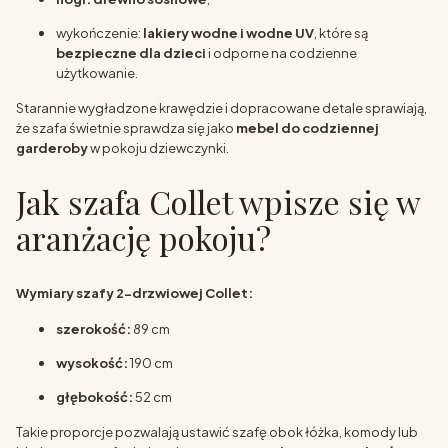
wykończenie:
lakiery wodne i wodne UV
, które są
bezpieczne dla dzieci
i odporne na codzienne
użytkowanie.
Starannie wygładzone krawędzie i dopracowane detale sprawiają,
że szafa świetnie sprawdza się jako
mebel do codziennej
garderoby
w pokoju dziewczynki.
Jak szafa Collet wpisze się w
aranżację pokoju?
Wymiary szafy 2-drzwiowej Collet:
szerokość:
89 cm
wysokość:
190 cm
głębokość:
52 cm
Takie proporcje pozwalają ustawić szafę obok łóżka, komody lub