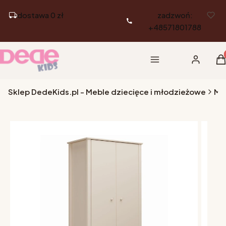
dostawa 0 zł
zadzwoń:
+48571801788
Pr
Menu
Zaloguj si
K
Sklep DedeKids.pl - Meble dziecięce i młodzieżowe
Me