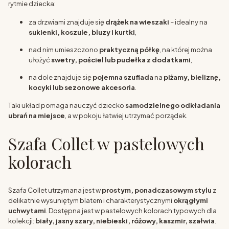
rytmie dziecka:
za drzwiami znajduje się
drążek na wieszaki
– idealny na
sukienki, koszule, bluzy i kurtki
,
nad nim umieszczono
praktyczną półkę
, na której można
ułożyć
swetry, pościel lub pudełka z dodatkami
,
na dole znajduje się
pojemna szuflada
na
piżamy, bieliznę,
kocyki lub sezonowe akcesoria
.
Taki układ pomaga nauczyć dziecko
samodzielnego odkładania
ubrań na miejsce
, a w pokoju łatwiej utrzymać porządek.
Szafa Collet w pastelowych
kolorach
Szafa Collet utrzymana jest w
prostym, ponadczasowym stylu
z
delikatnie wysuniętym blatem i charakterystycznymi
okrągłymi
uchwytami
. Dostępna jest w pastelowych kolorach typowych dla
kolekcji:
biały, jasny szary, niebieski, różowy, kaszmir, szałwia
.