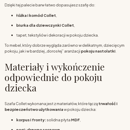
Dzięki tej palecie barw łatwo dopasujesz szafę do:
łóżka i komód Collet
,
biurka dla dziewczynki Collet
,
tapet, tekstyliów i dekoracji w pokoju dziecka.
To mebel, który dobrze wygląda zarówno w delikatnym, dziecięcym
pokoju, jak i w bardziej „dorosłej” aranżacji
pokoju nastolatki
.
Materiały i wykończenie
odpowiednie do pokoju
dziecka
Szafa Collet wykonana jest z materiałów, które łączą
trwałość i
bezpieczeństwo użytkowania
w pokoju dziecka:
korpus i fronty:
solidna płyta
MDF
,
nogi:
drewno sosnowe
,