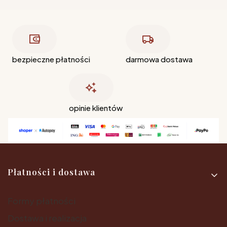
bezpieczne płatności
darmowa dostawa
opinie klientów
Linki w stopce
Płatności i dostawa
Formy płatności
Dostawa i realizacja