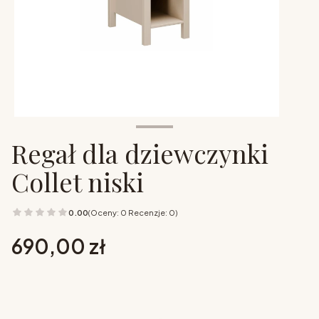
Regał dla dziewczynki
Collet niski
0.00
(Oceny: 0 Recenzje: 0)
Cena
690,00 zł
Wybierz opcje
Poszczególne warianty mogą różnić się ceną