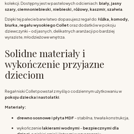
kolekcji. Dostępny jest w pastelowych odcieniach:
biały, jasny
szary, ciemnoniebieski, niebieski, różowy, kaszmir, szałwia
.
Dzięki tej palecie barw łatwo dopasujesz regał do:
łóżka, komody,
biurka, regału wysokiego Collet
oraz dodatków w pokoju
dziewczynki – od jasnych, delikatnych aranżacji po bardziej
wyraziste, młodzieżowe wnętrza.
Solidne materiały i
wykończenie przyjazne
dzieciom
Regał niski Collet powstał z myślą o codziennym użytkowaniu w
pokoju dziecka i nastolatki
.
Materiały:
drewno sosnowe i płyta MDF
– stabilna, trwała konstrukcja,
wykończenie
lakierami wodnymi
–
bezpiecznymi dla
dzieci
, o niskiej emisji i łatwymi w czyszczeniu.