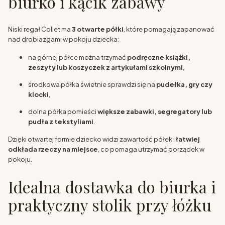
biurko i kącik zabawy
Niski regał Collet ma
3 otwarte półki
, które pomagają zapanować
nad drobiazgami w pokoju dziecka:
na górnej półce można trzymać
podręczne książki,
zeszyty lub koszyczek z artykułami szkolnymi
,
środkowa półka świetnie sprawdzi się na
pudełka, gry czy
klocki
,
dolna półka pomieści
większe zabawki, segregatory lub
pudła z tekstyliami
.
Dzięki otwartej formie dziecko widzi zawartość półek i
łatwiej
odkłada rzeczy na miejsce
, co pomaga utrzymać porządek w
pokoju.
Idealna dostawka do biurka i
praktyczny stolik przy łóżku