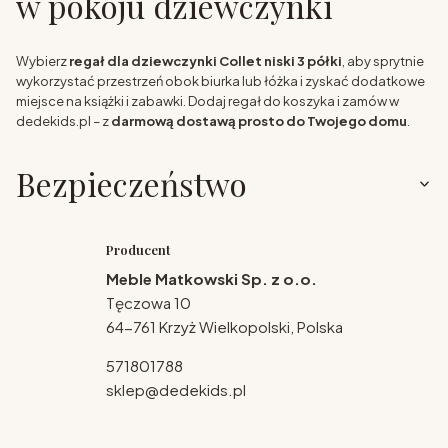
w pokoju dziewczynki
Wybierz
regał dla dziewczynki Collet niski 3 półki
, aby sprytnie
wykorzystać przestrzeń obok biurka lub łóżka i zyskać dodatkowe
miejsce na książki i zabawki. Dodaj regał do koszyka i zamów w
dedekids.pl – z
darmową dostawą prosto do Twojego domu
.
Bezpieczeństwo
Producent
Meble Matkowski Sp. z o.o.
Tęczowa 10
64-761 Krzyż Wielkopolski, Polska
571801788
sklep@dedekids.pl