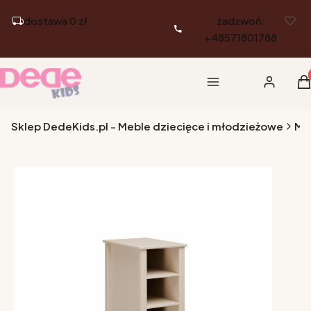
dostawa 0 zł
zadzwoń:
+48571801788
Pr
Menu
Zaloguj si
K
Sklep DedeKids.pl - Meble dziecięce i młodzieżowe
Me