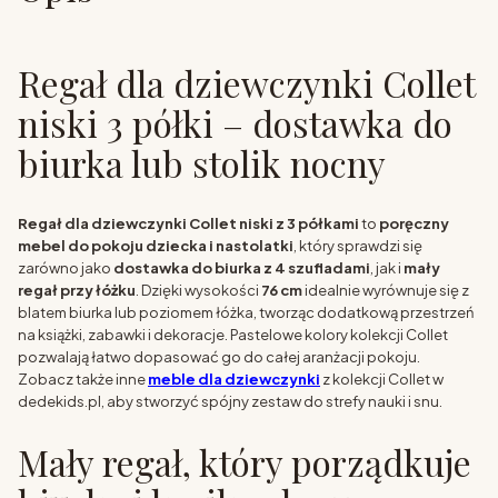
Regał dla dziewczynki Collet
niski 3 półki – dostawka do
biurka lub stolik nocny
Regał dla dziewczynki Collet niski z 3 półkami
to
poręczny
mebel do pokoju dziecka i nastolatki
, który sprawdzi się
zarówno jako
dostawka do biurka z 4 szufladami
, jak i
mały
regał przy łóżku
. Dzięki wysokości
76 cm
idealnie wyrównuje się z
blatem biurka lub poziomem łóżka, tworząc dodatkową przestrzeń
na książki, zabawki i dekoracje. Pastelowe kolory kolekcji Collet
pozwalają łatwo dopasować go do całej aranżacji pokoju.
Zobacz także inne
meble dla dziewczynki
z kolekcji Collet w
dedekids.pl, aby stworzyć spójny zestaw do strefy nauki i snu.
Mały regał, który porządkuje