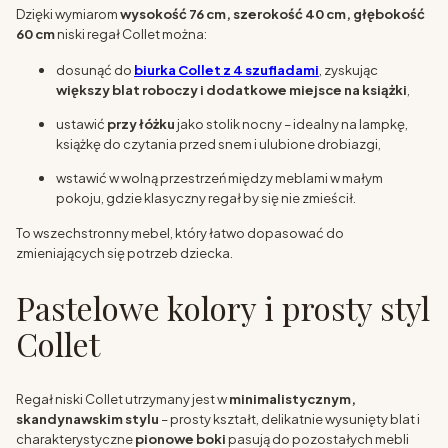
Dzięki wymiarom
wysokość 76 cm, szerokość 40 cm, głębokość
60 cm
niski regał Collet można:
dosunąć do
biurka Collet z 4 szufladami
, zyskując
większy blat roboczy i dodatkowe miejsce na książki
,
ustawić
przy łóżku
jako stolik nocny – idealny na lampkę,
książkę do czytania przed snem i ulubione drobiazgi,
wstawić w wolną przestrzeń między meblami w małym
pokoju, gdzie klasyczny regał by się nie zmieścił.
To wszechstronny mebel, który łatwo dopasować do
zmieniających się potrzeb dziecka.
Pastelowe kolory i prosty styl
Collet
Regał niski Collet utrzymany jest w
minimalistycznym,
skandynawskim stylu
– prosty kształt, delikatnie wysunięty blat i
charakterystyczne
pionowe boki
pasują do pozostałych mebli