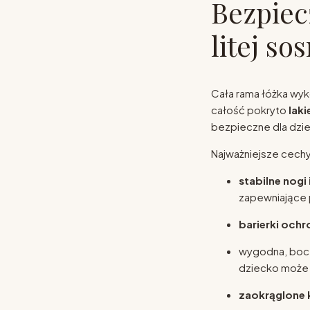
Bezpiec
litej so
Cała rama łóżka wyk
całość pokryto
lak
bezpieczne dla dzie
Najważniejsze cechy
stabilne nogi
zapewniające 
barierki och
wygodna, bo
dziecko może 
zaokrąglone 