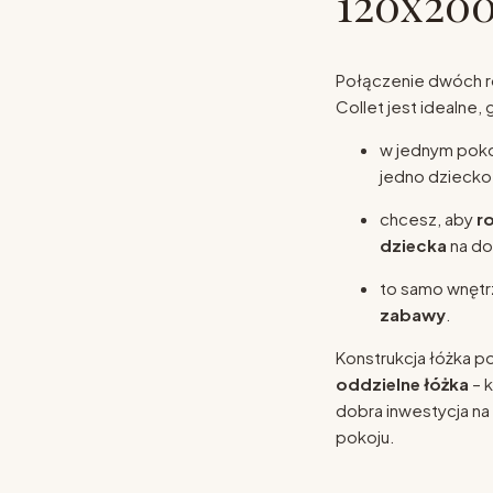
120x200
Połączenie dwóch ró
Collet jest idealne, 
w jednym poko
jedno dziecko 
chcesz, aby
r
dziecka
na do
to samo wnętr
zabawy
.
Konstrukcja łóżka p
oddzielne łóżka
– 
dobra inwestycja na 
pokoju.