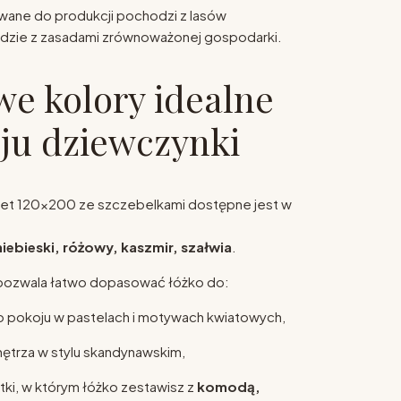
ane do produkcji pochodzi z lasów
dzie z zasadami zrównoważonej gospodarki.
we kolory idealne
ju dziewczynki
let 120x200 ze szczebelkami dostępne jest w
 niebieski, różowy, kaszmir, szałwia
.
 pozwala łatwo dopasować łóżko do:
pokoju w pastelach i motywach kwiatowych,
ętrza w stylu skandynawskim,
tki, w którym łóżko zestawisz z
komodą,