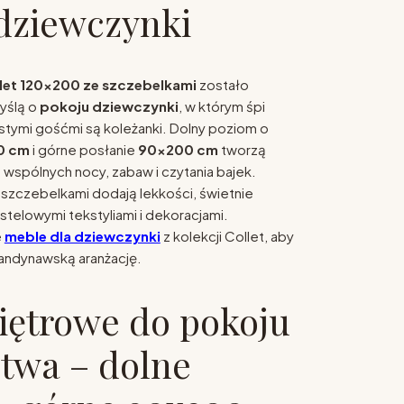
dziewczynki
let 120x200 ze szczebelkami
zostało
yślą o
pokoju dziewczynki
, w którym śpi
tymi gośćmi są koleżanki. Dolny poziom o
0 cm
i górne posłanie
90x200 cm
tworzą
spólnych nocy, zabaw i czytania bajek.
szczebelkami dodają lekkości, świetnie
stelowymi tekstyliami i dekoracjami.
e
meble dla dziewczynki
z kolekcji Collet, aby
andynawską aranżację.
iętrowe do pokoju
twa – dolne