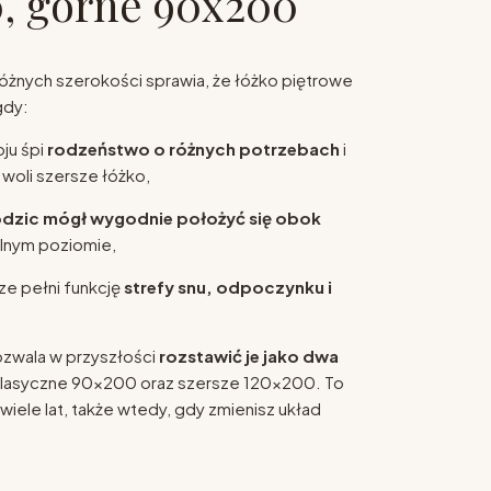
, górne 90x200
żnych szerokości sprawia, że łóżko piętrowe
gdy:
ju śpi
rodzeństwo o różnych potrzebach
i
woli szersze łóżko,
odzic mógł wygodnie położyć się obok
lnym poziomie,
ze pełni funkcję
strefy snu, odpoczynku i
ozwala w przyszłości
rozstawić je jako dwa
klasyczne 90x200 oraz szersze 120x200. To
wiele lat, także wtedy, gdy zmienisz układ