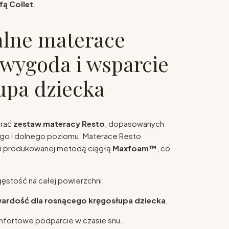
fą Collet
.
lne materace
 wygoda i wsparcie
upa dziecka
brać
zestaw materacy Resto
, dopasowanych
go i dolnego poziomu. Materace Resto
ki produkowanej metodą ciągłą
Maxfoam™
, co
ęstość na całej powierzchni,
ardość dla rosnącego kręgosłupa dziecka
,
mfortowe podparcie w czasie snu.