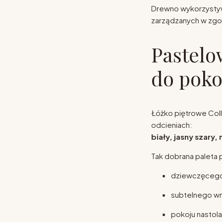
Drewno wykorzystyw
zarządzanych w zgo
Pastelo
do poko
Łóżko piętrowe Col
odcieniach:
biały, jasny szary,
Tak dobrana paleta
dziewczęcego 
subtelnego wn
pokoju nastola