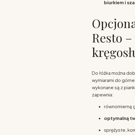
biurkiem i sza
Opcjona
Resto –
kręgosł
Do łóżka można do
wymiarami do górne
wykonane są z pian
zapewnia:
równomierną g
optymalną tw
sprężyste, ko