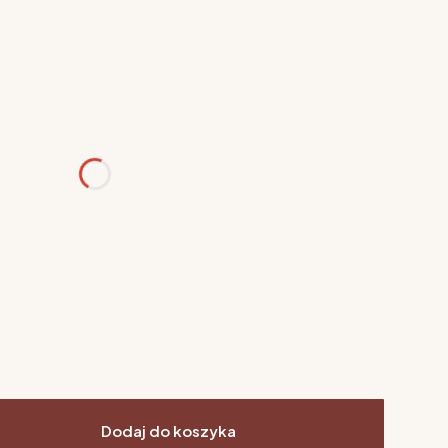
różnić się ceną
y
Dodaj do koszyka