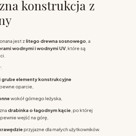
zna konstrukcja z
sny
onana jest z
litego drewna sosnowego
, a
ierami wodnymi i wodnymi UV
, które są
ci.
:
 i grube elementy konstrukcyjne
pewne oparcie,
ronne
wokół górnego leżyska,
czna
drabinka o łagodnym kącie
, po której
pewnie wejść na górę,
krawędzie
przyjazne dla małych użytkowników.