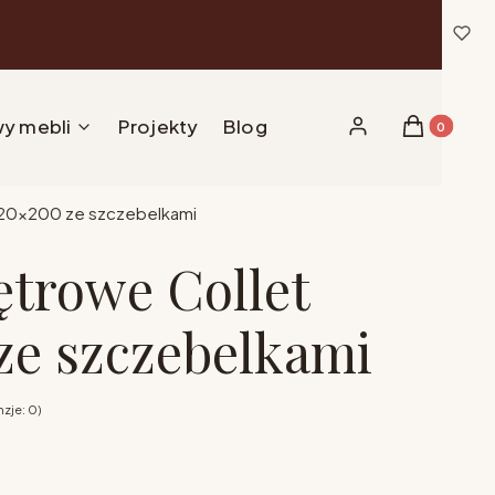
y mebli
Projekty
Blog
Produkty w 
Zaloguj się
Koszyk
120x200 ze szczebelkami
ętrowe Collet
ze szczebelkami
zje: 0)