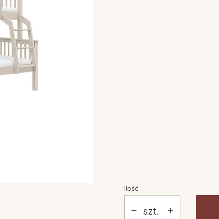
Wybierz opcje
Poszczególne warianty mogą 
kolor
*
Pokaż wszystkie kolory
dodatkowa barierka
*
Wybierz
zestaw dwóch materac
*
Wybierz
Ilość
szt.