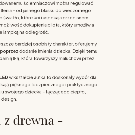
udowanemu ściemniaczowi można regulować
tlenia – od jasnego blasku do wieczornego
e światło, które koi i uspokaja przed snem.
możliwość dokupienia pilota, który umożliwia
 lampką na odległość.
szcze bardziej osobisty charakter, oferujemy
i poprzez dodanie imienia dziecka. Dzięki temu
 pamiątką, która towarzyszy maluchowi przez
 LED
w kształcie autka to doskonały wybór dla
ukają pięknego, bezpiecznego i praktycznego
ju swojego dziecka – łączącego ciepło,
 design.
 z drewna -