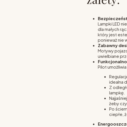
Bezpieczeńst
Lampki LED nie
dla małych rąc
który jest est
ponieważ nie 
Zabawny des
Motywy pojazd
uwielbiane prz
Funkcjonalno
Pilot umożliwia
Regulacj
idealna 
Z odleg
lampkę.
Najjaśnie
żeby czy
Po ściemn
ciepłe, 
Energooszcz