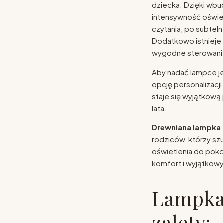
dziecka. Dzięki wb
intensywność oświe
czytania, po subteln
Dodatkowo istnieje 
wygodne sterowanie
Aby nadać lampce je
opcję personalizacj
staje się wyjątkową
lata.
Drewniana lampka
rodziców, którzy sz
oświetlenia do poko
komfort i wyjątkowy
Lampka
zalety: