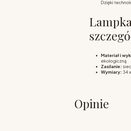
Dzięki technol
Lampka
szczegó
Materiał i wy
ekologiczną
Zasilanie:
sie
Wymiary:
34 x
Opinie