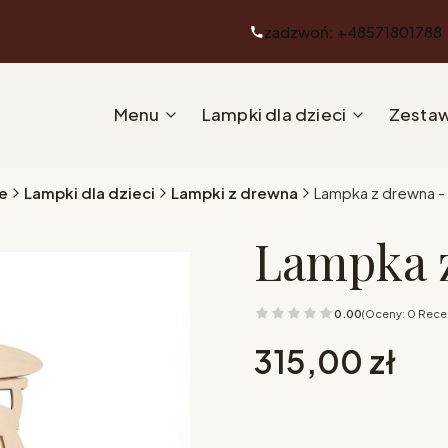
zadzwoń: +48571801788
Menu
Lampki dla dzieci
Zestaw
e
Lampki dla dzieci
Lampki z drewna
Lampka z drewna -
Lampka z
0.00
(Oceny: 0 Recen
Cena
315,00 zł
Wybierz opcje