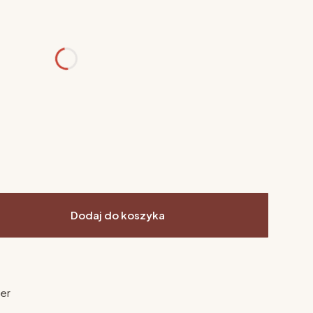
różnić się ceną
 podać w uwagach)
Dodaj do koszyka
ier