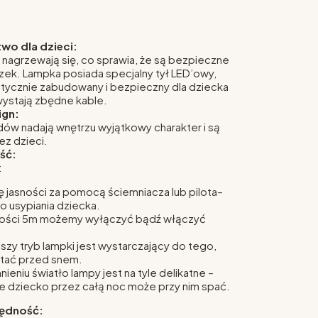
wo dla dzieci:
 nagrzewają się, co sprawia, że są bezpieczne
zek. Lampka posiada specjalny tył LED’owy,
etycznie zabudowany i bezpieczny dla dziecka
wystają zbędne kable.
ign:
ów nadają wnętrzu wyjątkowy charakter i są
ez dzieci.
ść:
:
ę jasności za pomocą ściemniacza lub pilota–
do usypiania dziecka.
łości 5m możemy wyłączyć bądź włączyć
jszy tryb lampki jest wystarczający do tego,
tać przed snem.
ieniu światło lampy jest na tyle delikatne –
że dziecko przez całą noc może przy nim spać.
ędność: