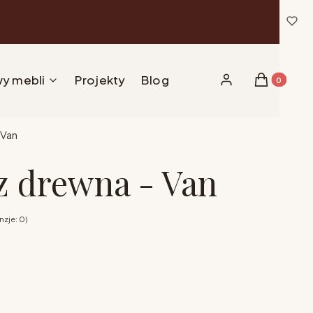
y mebli
Projekty
Blog
Produkty w 
Zaloguj się
Koszyk
 Van
 drewna - Van
zje: 0)