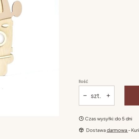
Poszczególne warianty mogą 
pilot
*
Wybierz
personalizacja (proszę
*
Wybierz
Ilość
szt.
Czas wysyłki:
do 5 dni
Dostawa
darmowa
- Kur