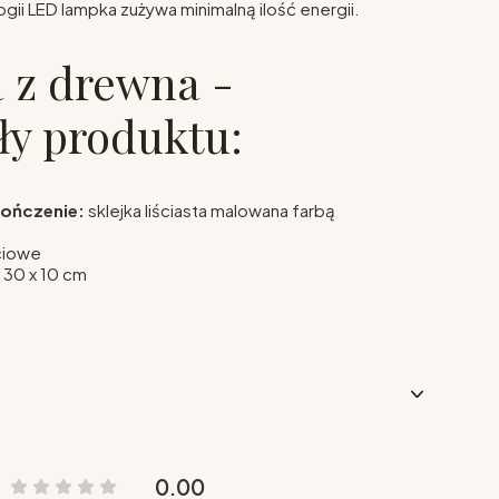
ogii LED lampka zużywa minimalną ilość energii.
 z drewna -
ły produktu:
kończenie:
sklejka liściasta malowana farbą
ciowe
 30 x 10 cm
0.00