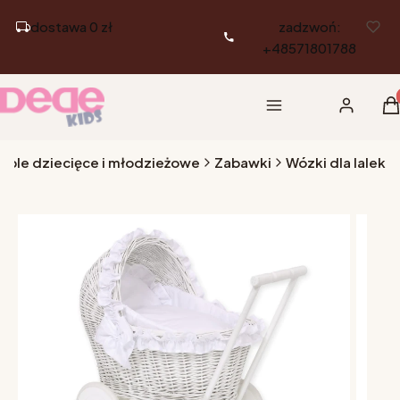
dostawa 0 zł
zadzwoń:
+48571801788
Pr
Menu
Zaloguj si
K
eble dziecięce i młodzieżowe
Zabawki
Wózki dla lalek