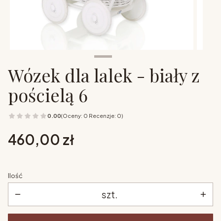
Wózek dla lalek - biały z
pościelą 6
0.00
(Oceny: 0 Recenzje: 0)
Cena
460,00 zł
Ilość
szt.