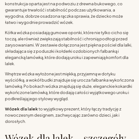
konstrukcja oparta jest na podwoziu z drewna bukowego, co
gwarantuje trwałość i stabilność podczas użytkowania, a
wygodna, dobrze osadzona rączka sprawia, że dziecko może
łatwo i wygodnie prowadzić wózek.
Kółka wózka posiadają gumowe oponki, które nie tylko cicho się
toczą, ale również zwiększają stabilność i chronią podłogi przed
zarysowaniami. W zestawie dołączona jest piękna pościel dla lalki,
składająca się z poduszki i kołderki ozdobionych falbanką i
elegancką lamówką, które dodają uroku i zapewniają komfort dla
lalek.
Wnętrze wózka wyłożone jest miękką, przyjemną w dotyku
wyściółką, a wokół budki znajduje się urocza falbanka wykończona
lamówką. Po bokach wózka znajdują się duże, eleganckie kokardki
wykończone lamówką, które dodają całości wyjątkowego uroku i
podkreślają jego stylowy wygląd.
Wózek dla lalek
to wyjątkowy prezent, który łączy tradycję z
nowoczesnym designem, zachwycając zarówno dzieci, jak i
dorosłych.
Wózek dla lalek - szczegóły