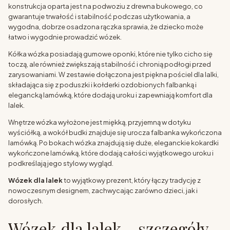
konstrukcja oparta jest na podwoziu z drewna bukowego, co
gwarantuje trwałość i stabilność podczas użytkowania, a
wygodna, dobrze osadzona rączka sprawia, że dziecko może
łatwo i wygodnie prowadzić wózek.
Kółka wózka posiadają gumowe oponki, które nie tylko cicho się
toczą, ale również zwiększają stabilność i chronią podłogi przed
zarysowaniami. W zestawie dołączona jest piękna pościel dla lalki,
składająca się z poduszki i kołderki ozdobionych falbanką i
elegancką lamówką, które dodają uroku i zapewniają komfort dla
lalek.
Wnętrze wózka wyłożone jest miękką, przyjemną w dotyku
wyściółką, a wokół budki znajduje się urocza falbanka wykończona
lamówką. Po bokach wózka znajdują się duże, eleganckie kokardki
wykończone lamówką, które dodają całości wyjątkowego uroku i
podkreślają jego stylowy wygląd.
Wózek dla lalek
to wyjątkowy prezent, który łączy tradycję z
nowoczesnym designem, zachwycając zarówno dzieci, jak i
dorosłych.
Wózek dla lalek - szczegóły