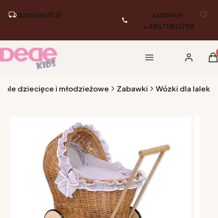
dostawa 0 zł
zadzwoń:
+48571801788
Pr
Menu
Zaloguj si
K
eble dziecięce i młodzieżowe
Zabawki
Wózki dla lalek