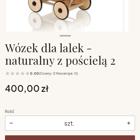
Wózek dla lalek -
naturalny z pościelą 2
0.00
(Oceny: 0 Recenzje: 0)
Cena
400,00 zł
Ilość
szt.