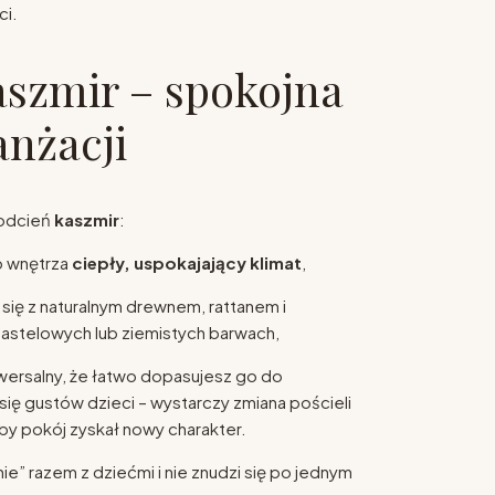
ci.
aszmir – spokojna
anżacji
 odcień
kaszmir
:
 wnętrza
ciepły, uspokajający klimat
,
 się z naturalnym drewnem, rattanem i
pastelowych lub ziemistych barwach,
niwersalny, że łatwo dopasujesz go do
się gustów dzieci – wystarczy zmiana pościeli
 by pokój zyskał nowy charakter.
nie” razem z dziećmi i nie znudzi się po jednym