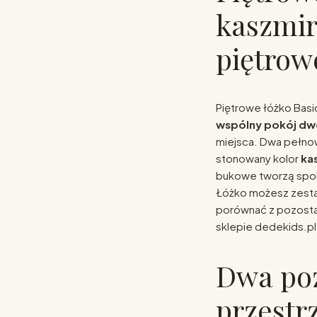
kaszmir
piętrow
Piętrowe łóżko Bas
wspólny pokój dwó
miejsca. Dwa pełn
stonowany kolor
ka
bukowe tworzą spoko
Łóżko możesz zestaw
porównać z pozost
sklepie dedekids.pl
Dwa poz
przestr