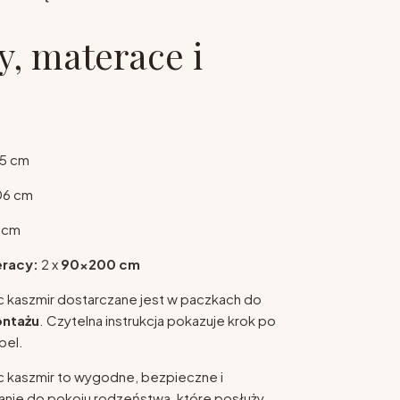
, materace i
5 cm
06 cm
 cm
racy:
2 x
90x200 cm
c kaszmir dostarczane jest w paczkach do
ntażu
. Czytelna instrukcja pokazuje krok po
bel.
c kaszmir to wygodne, bezpieczne i
anie do pokoju rodzeństwa, które posłuży