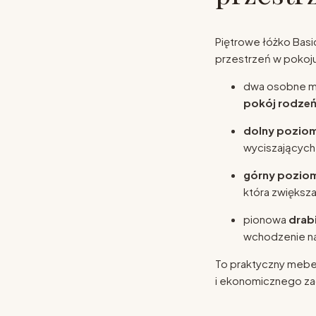
Piętrowe łóżko Bas
przestrzeń w pokoj
dwa osobne mi
pokój rodze
dolny pozio
wyciszających
górny pozio
która zwiększ
pionowa
drab
wchodzenie na 
To praktyczny mebel
i ekonomicznego za