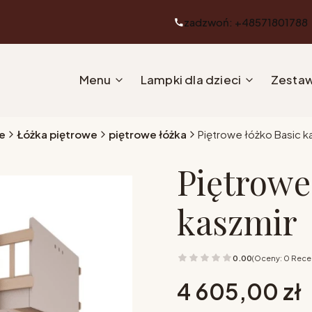
zadzwoń: +48571801788
Menu
Lampki dla dzieci
Zestaw
e
Łóżka piętrowe
piętrowe łóżka
Piętrowe łóżko Basic k
Piętrowe
kaszmir
0.00
(Oceny: 0 Recen
Cena
4 605,00 zł