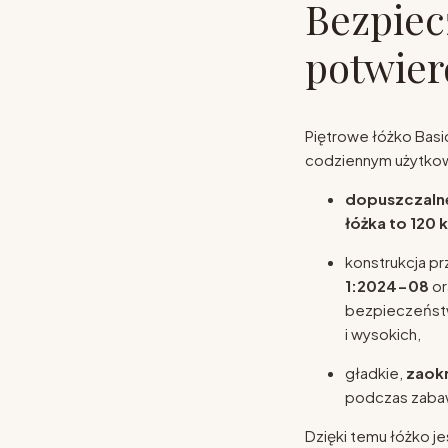
Bezpie
potwie
Piętrowe łóżko Basi
codziennym użytkowa
dopuszczalne
łóżka to 120 
konstrukcja p
1:2024-08
or
bezpieczeństw
i wysokich,
gładkie,
zaok
podczas zaba
Dzięki temu łóżko j