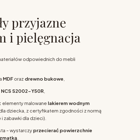
ły przyjazne
m i pielęgnacja
ateriałów odpowiednich do mebli
ta
MDF
oraz
drewno bukowe
,
r
NCS S2002-Y50R
,
:
elementy malowane
lakierem wodnym
la dziecka, z certyfikatem zgodności z normą
i zabawki dla dzieci).
sta – wystarczy
przecierać powierzchnie
szmatką
.