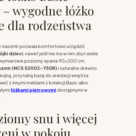
 – wygodne łóżko
e dla rodzeństwa
ic kaszmir pozwala komfortowo urządzić
jki dzieci
, nawet jeśli nie ma w nim zbyt wiele
owymiarowe poziomy spania 90x200 cm,
szmir (NCS S2002-Y50R)
i naturalne drewno
jną, przytulną bazę do aranżacji wnętrza.
ić z innymi meblami z kolekcji Basic albo
ałymi
łóżkami piętrowymi
dostępnymi w
.
iomy snu i więcej
zeni w pokoju