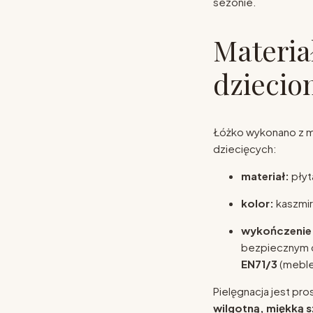
sezonie.
Materia
dziecio
Łóżko wykonano z m
dziecięcych:
materiał:
pły
kolor:
kaszmi
wykończenie
bezpiecznym d
EN71/3
(meble 
Pielęgnacja jest pro
wilgotną, miękką 