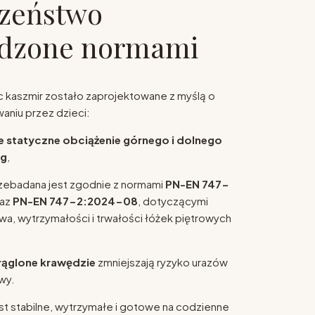
czeństwo
rdzone normami
c kaszmir zostało zaprojektowane z myślą o
niu przez dzieci:
 statyczne obciążenie górnego i dolnego
kg
,
rzebadana jest zgodnie z normami
PN-EN 747-
az
PN-EN 747-2:2024-08
, dotyczącymi
a, wytrzymałości i trwałości łóżek piętrowych
rąglone krawędzie
zmniejszają ryzyko urazów
wy.
est stabilne, wytrzymałe i gotowe na codzienne