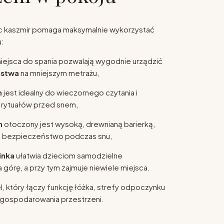
ic kaszmir pomaga maksymalnie wykorzystać
u:
ejsca do spania pozwalają wygodnie urządzić
ństwa
na mniejszym metrażu,
m
jest idealny do wieczornego czytania i
 rytuałów przed snem,
m
otoczony jest wysoką, drewnianą barierką,
a bezpieczeństwo podczas snu,
inka
ułatwia dzieciom samodzielne
górę, a przy tym zajmuje niewiele miejsca.
, który łączy funkcję łóżka, strefy odpoczynku
gospodarowania przestrzeni.