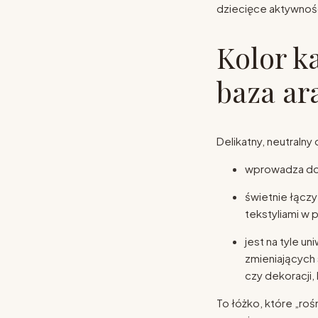
dziecięce aktywnoś
Kolor k
baza ar
Delikatny, neutralny
wprowadza do
świetnie łączy
tekstyliami w 
jest na tyle u
zmieniających 
czy dekoracji,
To łóżko, które „roś