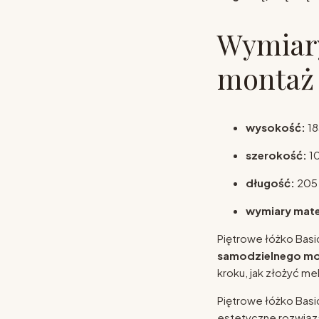
Wymiary
montaż
wysokość:
18
szerokość:
1
długość:
205
wymiary mate
Piętrowe łóżko Basi
samodzielnego mo
kroku, jak złożyć me
Piętrowe łóżko Basi
estetyczne rozwiąz