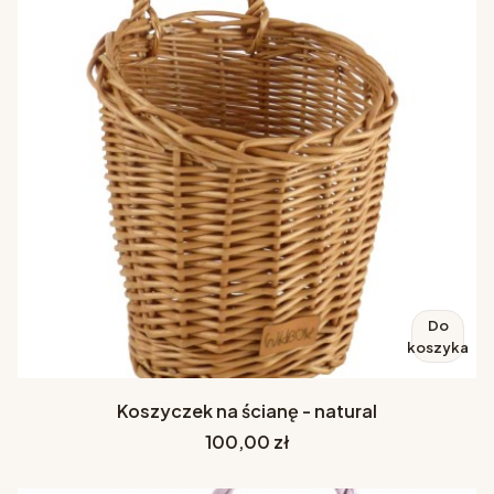
Do
koszyka
Koszyczek na ścianę - natural
Cena
100,00 zł