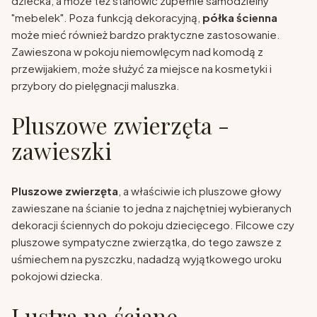
dziecka, a może też stanowić zupełnie samodzielny
"mebelek". Poza funkcją dekoracyjną,
półka ścienna
może mieć również bardzo praktyczne zastosowanie.
Zawieszona w pokoju niemowlęcym nad komodą z
przewijakiem, może służyć za miejsce na kosmetyki i
przybory do pielęgnacji maluszka.
Pluszowe zwierzęta -
zawieszki
Pluszowe zwierzęta
, a właściwie ich pluszowe głowy
zawieszane na ścianie to jedna z najchętniej wybieranych
dekoracji ściennych do pokoju dziecięcego. Filcowe czy
pluszowe sympatyczne zwierzątka, do tego zawsze z
uśmiechem na pyszczku, nadadzą wyjątkowego uroku
pokojowi dziecka.
Lustra na ścianę