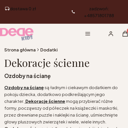
dostawa 0 zł
zadzwoń:
+48571801788
Pr
Menu
Zaloguj si
K
Strona główna
Dodatki
Dekoracje ścienne
Ozdoby na ścianę
Ozdoby na ścianę
są ładnym i ciekawym dodatkiem do
pokoju dziecka, dodatkowo podkreślającym jego
charakter.
Dekoracje ścienne
mogą przybierać różne
formy, począwszy od półeczek na książeczki i maskotki,
przez drewniane puzzle i naklejki na ścianę, uśmiechnięte
głowy pluszowych zwierzątek i wiele, wiele innych.