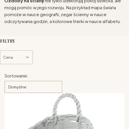
O
zdoby na ścianę
nie tylko udekorują pokój dziecka, ale
mogą pomóc w jego rozwoju. Na przykład mapa świata
pomoże w nauce geografii, zegar ścienny w nauce
odczytywania godzin, a kolorowe literki w nauce alfabetu.
FILTRY
Cena
Koniec filtrów
Lista produktów
Sortowanie:
Domyślne