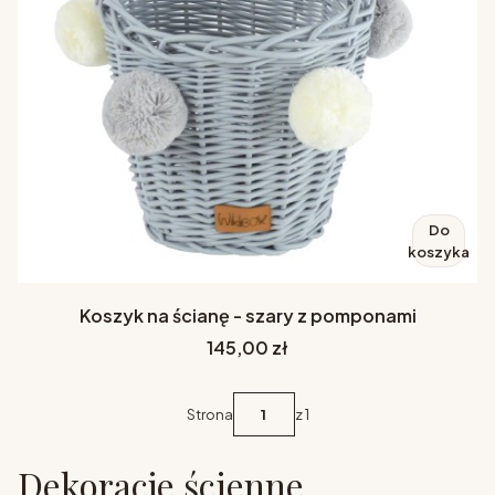
Do
koszyka
Koszyk na ścianę - szary z pomponami
Cena
145,00 zł
Strona
z 1
Dekoracje ścienne