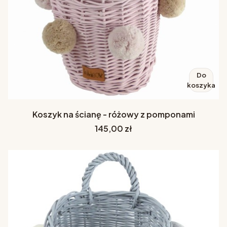
Do
koszyka
Koszyk na ścianę - różowy z pomponami
Cena
145,00 zł