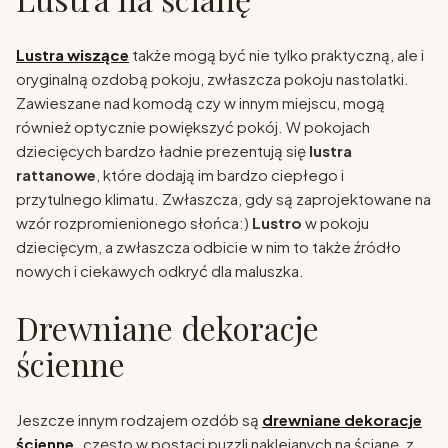
Lustra wiszące
także mogą być nie tylko praktyczną, ale i
oryginalną ozdobą pokoju, zwłaszcza pokoju nastolatki.
Zawieszane nad komodą czy w innym miejscu, mogą
również optycznie powiększyć pokój. W pokojach
dziecięcych bardzo ładnie prezentują się
lustra
rattanowe
, które dodają im bardzo ciepłego i
przytulnego klimatu. Zwłaszcza, gdy są zaprojektowane na
wzór rozpromienionego słońca:)
Lustro
w pokoju
dziecięcym, a zwłaszcza odbicie w nim to także źródło
nowych i ciekawych odkryć dla maluszka.
Drewniane dekoracje
ścienne
Jeszcze innym rodzajem ozdób są
drewniane dekoracje
ścienne,
często w postaci puzzli naklejanych na ścianę, z