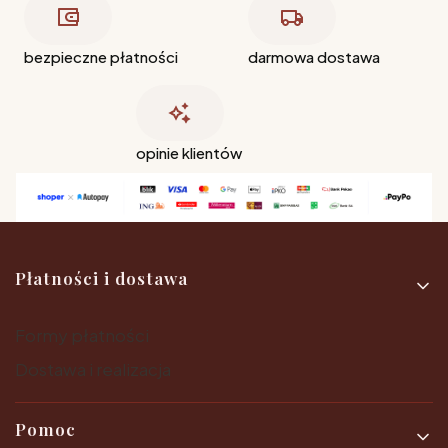
bezpieczne płatności
darmowa dostawa
opinie klientów
Linki w stopce
Płatności i dostawa
Formy płatności
Dostawa i realizacja
Pomoc