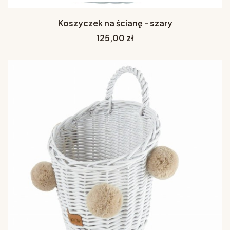
Koszyczek na ścianę - szary
Cena
125,00 zł