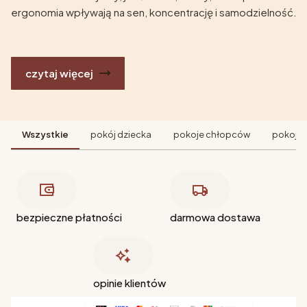
ergonomia wpływają na sen, koncentrację i samodzielność.
czytaj więcej
Wszystkie
pokój dziecka
pokoje chłopców
pokoje 
bezpieczne płatności
darmowa dostawa
opinie klientów