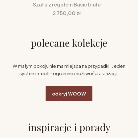
Szafa z regałem Basic biała
Cena
2 750,00 zł
polecane kolekcje
W małym pokoju nie ma miejsca na przypadki. Jeden
system mebli – ogromne możliwości aranżacji.
odkryj WOOW
inspiracje i porady