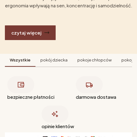
ergonomia wpływają na sen, koncentrację i samodzielność.
czytaj więcej
Wszystkie
pokój dziecka
pokoje chłopców
pokoje 
bezpieczne płatności
darmowa dostawa
opinie klientów