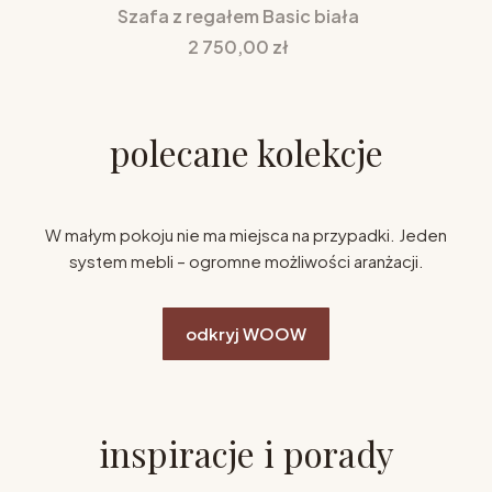
Szafa z regałem Basic biała
Cena
2 750,00 zł
polecane kolekcje
W małym pokoju nie ma miejsca na przypadki. Jeden
system mebli – ogromne możliwości aranżacji.
odkryj WOOW
inspiracje i porady