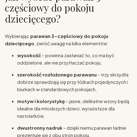
częściowy do pokoju
dziecięcego?
Wybierając
parawan 3-częściowy do pokoju
dziecięcego
, zwróć uwagę na kilka elementów:
wysokość
– powinna zasłaniać to, co ma być
oddzielone, ale nie przytłaczać pokoju,
szerokość rozłożonego parawanu
– trzy skrzydła
dobrze sprawdzają się przy łóżkach pojedynczych i
biurkach w standardowych pokojach,
motyw i kolorystykę
– jasne, delikatne wzory będą
idealne dla młodszych dzieci, wyrazistsze dla
nastolatków,
dwustronny nadruk
– dzięki niemu parawan ładnie
prezentuje się z obu stron pokoju.