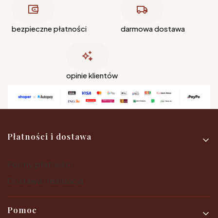
bezpieczne płatności
darmowa dostawa
opinie klientów
Linki w stopce
Płatności i dostawa
Formy płatności
Dostawa i realizacja
Pomoc