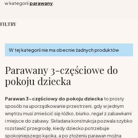
w kategorii
parawany
.
FILTRY
Koniec filtrów
Lista produktów
W tej kategorii nie ma obecnie żadnych produktów
Parawany 3-częściowe do
pokoju dziecka
Parawan 3-częściowy do pokoju dziecka
to prosty
sposób na uporządkowanie przestrzeni, gdy w jednym
wnętrzu musi zmieścić się łóżko, biurko, regał z zabawkami
i miejsce do zabawy. Składana konstrukcja pozwala szybko
rozstawić przegrodę, kiedy dziecko potrzebuje
spokojniejszego kącika, a po złożeniu parawan można