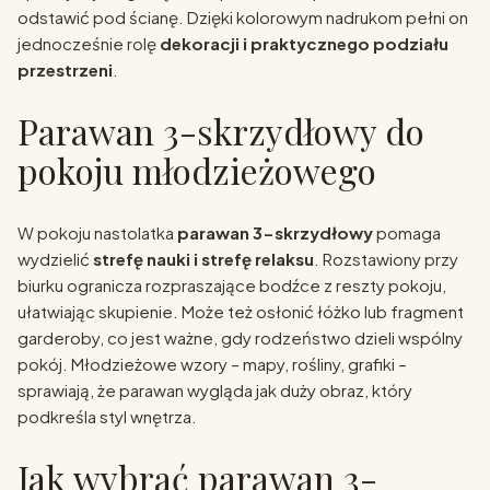
odstawić pod ścianę. Dzięki kolorowym nadrukom pełni on
jednocześnie rolę
dekoracji i praktycznego podziału
przestrzeni
.
Parawan 3-skrzydłowy do
pokoju młodzieżowego
W pokoju nastolatka
parawan 3-skrzydłowy
pomaga
wydzielić
strefę nauki i strefę relaksu
. Rozstawiony przy
biurku ogranicza rozpraszające bodźce z reszty pokoju,
ułatwiając skupienie. Może też osłonić łóżko lub fragment
garderoby, co jest ważne, gdy rodzeństwo dzieli wspólny
pokój. Młodzieżowe wzory – mapy, rośliny, grafiki –
sprawiają, że parawan wygląda jak duży obraz, który
podkreśla styl wnętrza.
Jak wybrać parawan 3-