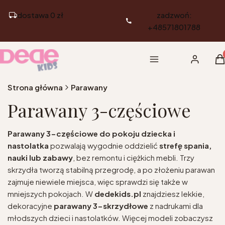
dostawa 0 zł
zadzwoń:
+48571801788
Pr
Menu
Zaloguj si
K
Strona główna
Parawany
Parawany 3-częściowe
Parawany 3-częściowe do pokoju dziecka i
nastolatka
pozwalają wygodnie oddzielić
strefę spania,
nauki lub zabawy
, bez remontu i ciężkich mebli. Trzy
skrzydła tworzą stabilną przegrodę, a po złożeniu parawan
zajmuje niewiele miejsca, więc sprawdzi się także w
mniejszych pokojach. W
dedekids.pl
znajdziesz lekkie,
dekoracyjne
parawany 3-skrzydłowe
z nadrukami dla
młodszych dzieci i nastolatków. Więcej modeli zobaczysz