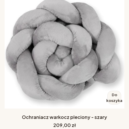
Do
koszyka
Ochraniacz warkocz pleciony - szary
Cena
209,00 zł