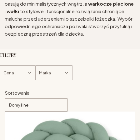
pasują do minimalistycznych wnętrz, a
warkocze plecione
i
wałki
to stylowe i funkcjonalne rozwiązania chroniące
malucha przed uderzeniami o szczebelki łóżeczka. Wybór
odpowiedniego ochraniacza pozwala stworzyć przytulną i
bezpieczną przestrzeń dla dziecka.
FILTRY
Cena
Marka
Koniec filtrów
Lista produktów
Sortowanie:
Domyślne