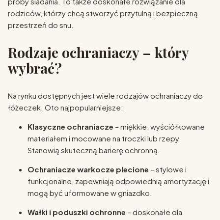
próby siadania. To także doskonałe rozwiązanie dla
rodziców, którzy chcą stworzyć przytulną i bezpieczną
przestrzeń do snu.
Rodzaje ochraniaczy – który
wybrać?
Na rynku dostępnych jest wiele rodzajów ochraniaczy do
łóżeczek. Oto najpopularniejsze:
Klasyczne ochraniacze
– miękkie, wyściółkowane
materiałem i mocowane na troczki lub rzepy.
Stanowią skuteczną barierę ochronną.
Ochraniacze warkocze plecione
– stylowe i
funkcjonalne, zapewniają odpowiednią amortyzację i
mogą być uformowane w gniazdko.
Wałki i poduszki ochronne
– doskonałe dla