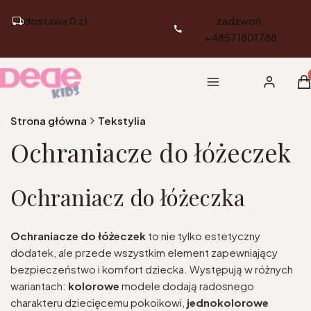
dostawa 0 zł
zadzwoń:
+48571801788
Pr
Menu
Zaloguj si
K
Strona główna
Tekstylia
Ochraniacze do łóżeczek
Ochraniacz do łóżeczka
Ochraniacze do łóżeczek
to nie tylko estetyczny
dodatek, ale przede wszystkim element zapewniający
bezpieczeństwo i komfort dziecka. Występują w różnych
wariantach:
kolorowe
modele dodają radosnego
charakteru dziecięcemu pokoikowi,
jednokolorowe