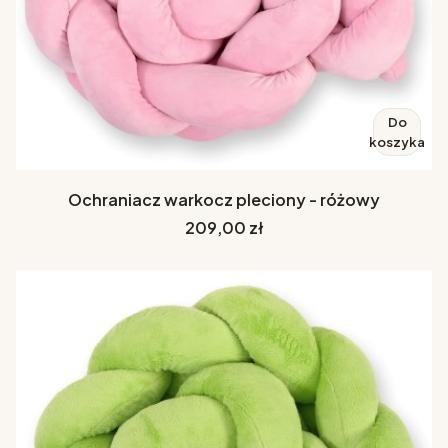
Do
koszyka
Ochraniacz warkocz pleciony - różowy
Cena
209,00 zł