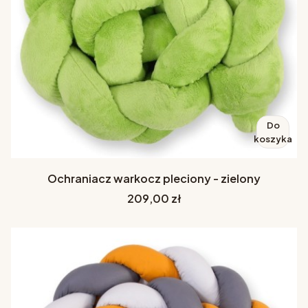
Do
koszyka
Ochraniacz warkocz pleciony - zielony
Cena
209,00 zł