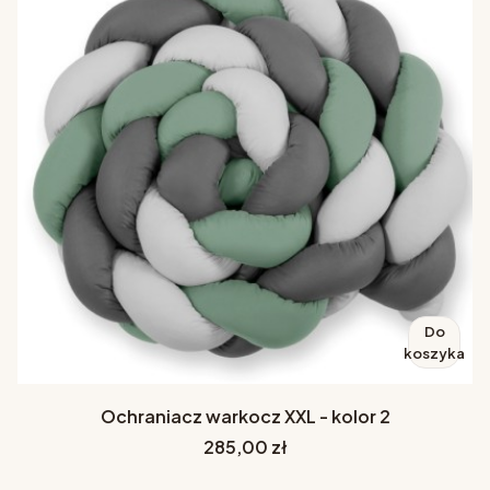
Do
koszyka
Ochraniacz warkocz XXL - kolor 2
Cena
285,00 zł