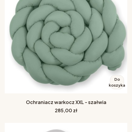
Do
koszyka
Ochraniacz warkocz XXL - szałwia
Cena
285,00 zł