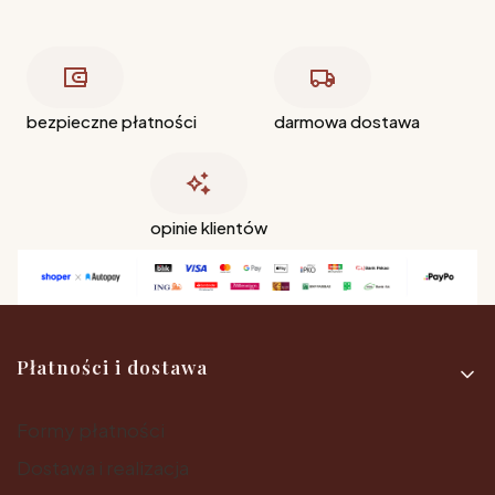
bezpieczne płatności
darmowa dostawa
opinie klientów
Linki w stopce
Płatności i dostawa
Formy płatności
Dostawa i realizacja