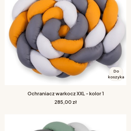
Do
koszyka
Ochraniacz warkocz XXL - kolor 1
Cena
285,00 zł