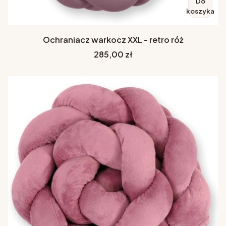
Do
koszyka
Ochraniacz warkocz XXL - retro róż
Cena
285,00 zł