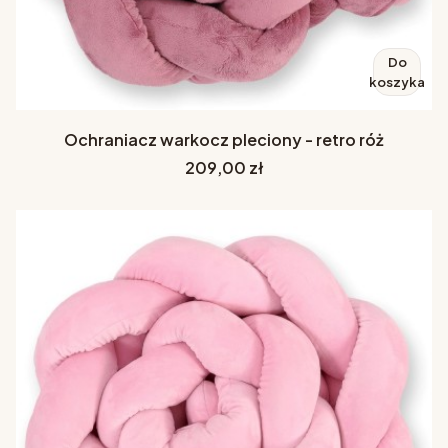
Do
koszyka
Ochraniacz warkocz pleciony - retro róż
Cena
209,00 zł