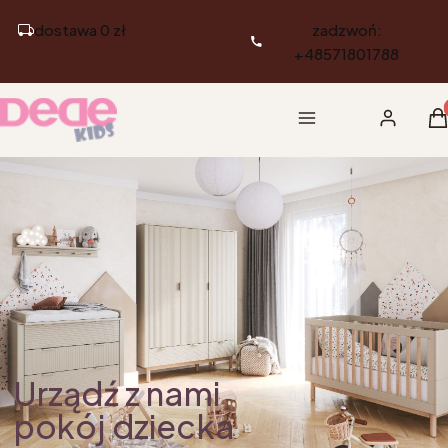
dostawa 0 zł
zadzwoń:
+48571801788
Pr
Menu
Zaloguj si
K
Urządź z nami
pokój dziecka