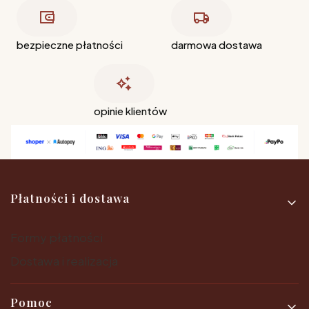
bezpieczne płatności
darmowa dostawa
opinie klientów
Linki w stopce
Płatności i dostawa
Formy płatności
Dostawa i realizacja
Pomoc