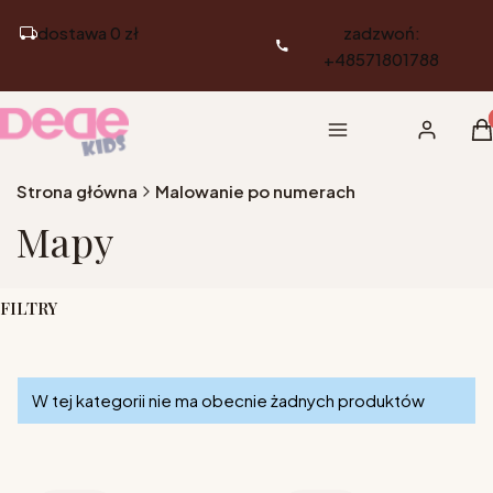
dostawa 0 zł
zadzwoń:
+48571801788
Pr
Menu
Zaloguj si
K
Strona główna
Malowanie po numerach
Mapy
FILTRY
Koniec filtrów
Lista produktów
W tej kategorii nie ma obecnie żadnych produktów