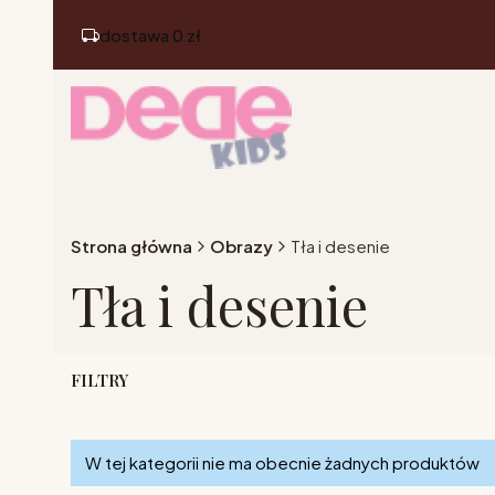
dostawa 0 zł
Strona główna
Obrazy
Tła i desenie
Tła i desenie
FILTRY
Lista produktów
Koniec filtrów
W tej kategorii nie ma obecnie żadnych produktów