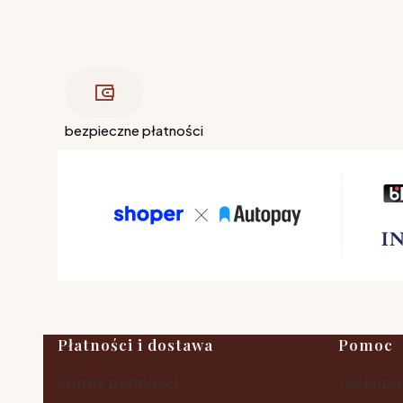
bezpieczne płatności
Linki w stopce
Płatności i dostawa
Pomoc
Formy płatności
Jak kup