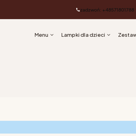
zadzwoń: +48571801788
Menu
Lampki dla dzieci
Zestaw