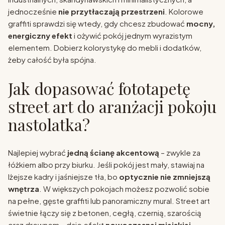
jednocześnie
nie przytłaczają przestrzeni
. Kolorowe
graffiti sprawdzi się wtedy, gdy chcesz zbudować
mocny,
energiczny efekt
i ożywić pokój jednym wyrazistym
elementem. Dobierz kolorystykę do mebli i dodatków,
żeby całość była spójna.
Jak dopasować fototapetę
street art do aranżacji pokoju
nastolatka?
Najlepiej wybrać
jedną ścianę akcentową
– zwykle za
łóżkiem albo przy biurku. Jeśli pokój jest mały, stawiaj na
lżejsze kadry i jaśniejsze tła, bo
optycznie nie zmniejszą
wnętrza
. W większych pokojach możesz pozwolić sobie
na pełne, gęste graffiti lub panoramiczny mural. Street art
świetnie łączy się z betonen, cegłą, czernią, szarością
oraz drewnem – daje efekt
nowoczesnej miejskiej