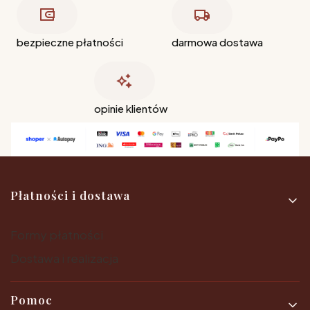
bezpieczne płatności
darmowa dostawa
opinie klientów
Linki w stopce
Płatności i dostawa
Formy płatności
Dostawa i realizacja
Pomoc