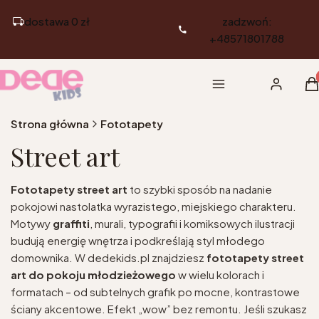
dostawa 0 zł
zadzwoń:
+48571801788
Pr
Menu
Zaloguj si
K
Strona główna
Fototapety
Street art
Fototapety street art
to szybki sposób na nadanie
pokojowi nastolatka wyrazistego, miejskiego charakteru.
Motywy
graffiti
, murali, typografii i komiksowych ilustracji
budują energię wnętrza i podkreślają styl młodego
domownika. W dedekids.pl znajdziesz
fototapety street
art do pokoju młodzieżowego
w wielu kolorach i
formatach – od subtelnych grafik po mocne, kontrastowe
ściany akcentowe. Efekt „wow” bez remontu. Jeśli szukasz