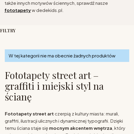
także innych motywów ściennych, sprawdź nasze
fototapety
w dedekids.pl.
FILTRY
Koniec filtrów
Lista produktów
W tej kategorii nie ma obecnie żadnych produktów
Fototapety street art –
graffiti i miejski styl na
ścianę
Fototapety street art
czerpią z kultury miasta: murali,
graffiti, ilustracji ulicznych i dynamicznej typografii. Dzięki
temu ściana staje się
mocnym akcentem wnętrza
, który