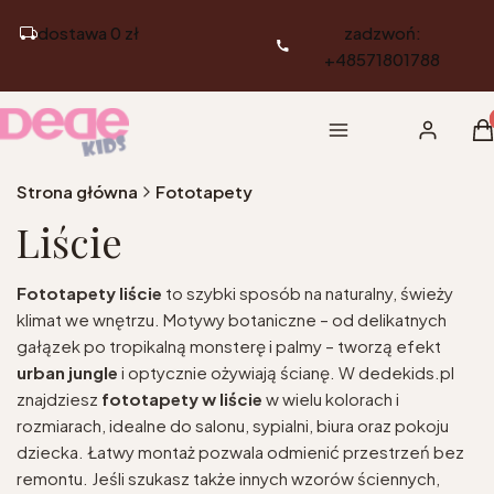
dostawa 0 zł
zadzwoń:
+48571801788
Pr
Menu
Zaloguj si
K
Strona główna
Fototapety
Liście
Fototapety liście
to szybki sposób na naturalny, świeży
klimat we wnętrzu. Motywy botaniczne – od delikatnych
gałązek po tropikalną monsterę i palmy – tworzą efekt
urban jungle
i optycznie ożywiają ścianę. W dedekids.pl
znajdziesz
fototapety w liście
w wielu kolorach i
rozmiarach, idealne do salonu, sypialni, biura oraz pokoju
dziecka. Łatwy montaż pozwala odmienić przestrzeń bez
remontu. Jeśli szukasz także innych wzorów ściennych,