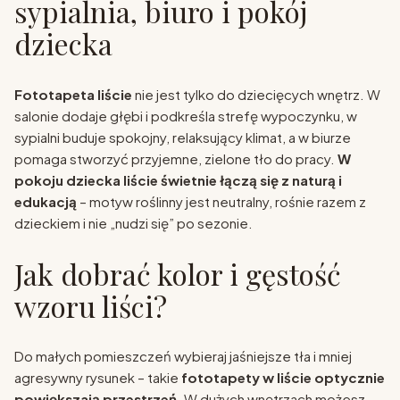
sypialnia, biuro i pokój
dziecka
Fototapeta liście
nie jest tylko do dziecięcych wnętrz. W
salonie dodaje głębi i podkreśla strefę wypoczynku, w
sypialni buduje spokojny, relaksujący klimat, a w biurze
pomaga stworzyć przyjemne, zielone tło do pracy.
W
pokoju dziecka liście świetnie łączą się z naturą i
edukacją
– motyw roślinny jest neutralny, rośnie razem z
dzieckiem i nie „nudzi się” po sezonie.
Jak dobrać kolor i gęstość
wzoru liści?
Do małych pomieszczeń wybieraj jaśniejsze tła i mniej
agresywny rysunek – takie
fototapety w liście
optycznie
powiększają przestrzeń
. W dużych wnętrzach możesz