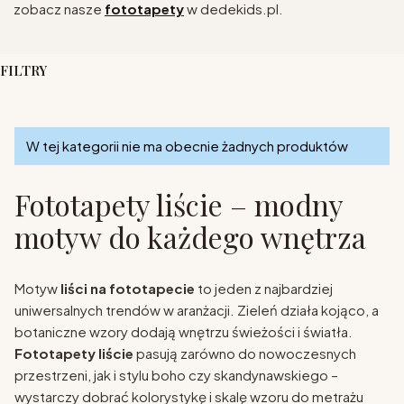
zobacz nasze
fototapety
w dedekids.pl.
FILTRY
Koniec filtrów
Lista produktów
W tej kategorii nie ma obecnie żadnych produktów
Fototapety liście – modny
motyw do każdego wnętrza
Motyw
liści na fototapecie
to jeden z najbardziej
uniwersalnych trendów w aranżacji. Zieleń działa kojąco, a
botaniczne wzory dodają wnętrzu świeżości i światła.
Fototapety liście
pasują zarówno do nowoczesnych
przestrzeni, jak i stylu boho czy skandynawskiego –
wystarczy dobrać kolorystykę i skalę wzoru do metrażu