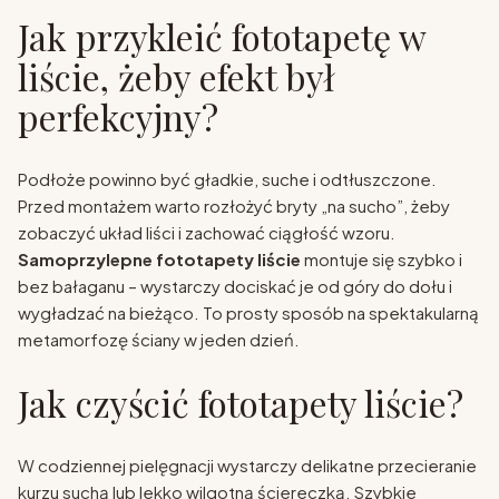
Jak przykleić fototapetę w
liście, żeby efekt był
perfekcyjny?
Podłoże powinno być gładkie, suche i odtłuszczone.
Przed montażem warto rozłożyć bryty „na sucho”, żeby
zobaczyć układ liści i zachować ciągłość wzoru.
Samoprzylepne fototapety liście
montuje się szybko i
bez bałaganu – wystarczy dociskać je od góry do dołu i
wygładzać na bieżąco. To prosty sposób na spektakularną
metamorfozę ściany w jeden dzień.
Jak czyścić fototapety liście?
W codziennej pielęgnacji wystarczy delikatne przecieranie
kurzu suchą lub lekko wilgotną ściereczką. Szybkie