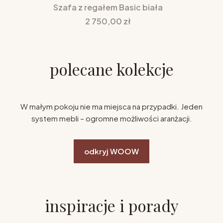
Szafa z regałem Basic biała
Cena
2 750,00 zł
polecane kolekcje
W małym pokoju nie ma miejsca na przypadki. Jeden
system mebli – ogromne możliwości aranżacji.
odkryj WOOW
inspiracje i porady