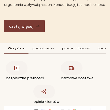
ergonomia wpływają na sen, koncentrację i samodzielność.
czytaj więcej
Wszystkie
pokój dziecka
pokoje chłopców
pokoje 
bezpieczne płatności
darmowa dostawa
opinie klientów