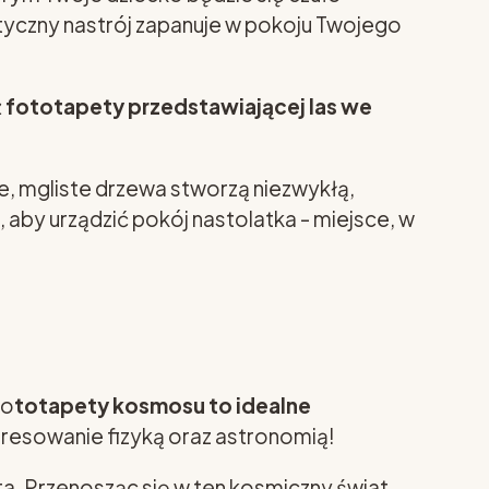
tyczny nastrój zapanuje w pokoju Twojego
ż
fototapety przedstawiającej las we
e, mgliste drzewa stworzą niezwykłą,
, aby urządzić pokój nastolatka - miejsce, w
Fo
totapety kosmosu to idealne
teresowanie fizyką oraz astronomią!
a. Przenosząc się w ten kosmiczny świat,