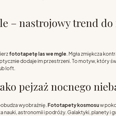
gle – nastrojowy trend d
bierz
fototapetę las we mgle
. Mgła zmiękcza kontr
ptycznie dodaje im przestrzeni. To motyw, który św
b loft.
jako pejzaż nocnego nieb
a pobudza wyobraźnię.
Fototapety kosmosu
w poko
 nauki, astronomii i podróży. Galaktyki, planety i 