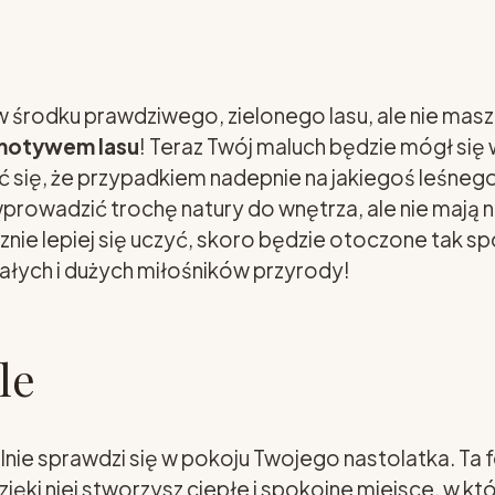
w środku prawdziwego, zielonego lasu, ale nie mas
 motywem lasu
! Teraz Twój maluch będzie mógł się
ać się, że przypadkiem nadepnie na jakiegoś leśne
prowadzić trochę natury do wnętrza, ale nie mają na
znie lepiej się uczyć, skoro będzie otoczone tak sp
małych i dużych miłośników przyrody!
le
alnie sprawdzi się w pokoju Twojego nastolatka. Ta 
zięki niej stworzysz ciepłe i spokojne miejsce, w k