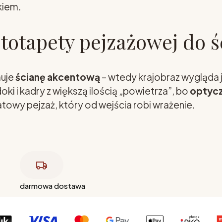
kiem.
ototapety pejzażowej do ś
muje
ścianę akcentową
– wtedy krajobraz wygląda 
ki i kadry z większą ilością „powietrza”, bo
optycz
wy pejzaż, który od wejścia robi wrażenie.
darmowa dostawa