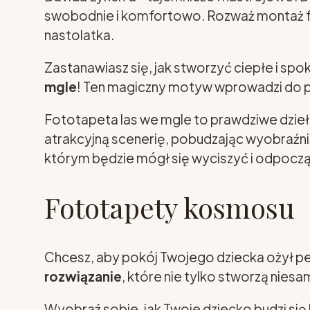
swobodnie i komfortowo. Rozważ montaż fo
nastolatka.
Zastanawiasz się, jak stworzyć ciepłe i s
mgle
! Ten magiczny motyw wprowadzi do po
Fototapeta las we mgle to prawdziwe dzieło
atrakcyjną scenerię, pobudzając wyobraźnię 
którym będzie mógł się wyciszyć i odpoc
Fototapety kosmosu
Chcesz, aby pokój Twojego dziecka ożył p
rozwiązanie
, które nie tylko stworzą nies
Wyobraź sobie, jak Twoje dziecko budzi si