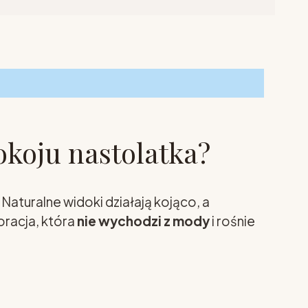
okoju nastolatka?
aturalne widoki działają kojąco, a
oracja, która
nie wychodzi z mody
i rośnie