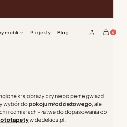
y mebli
Projekty
Blog
Produkty w 
Zaloguj się
Koszyk
amglone krajobrazy czy niebo pełne gwiazd
tny wybór do
pokoju młodzieżowego
, ale
ch i rozmiarach – łatwe do dopasowania do
fototapety
w dedekids.pl.