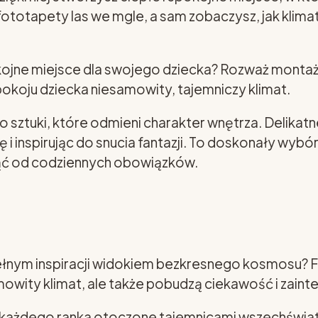
totapety las we mgle, a sam zobaczysz, jak klima
pokojne miejsce dla swojego dziecka? Rozważ monta
koju dziecka niesamowity, tajemniczy klimat.
 sztuki, które odmieni charakter wnętrza. Delikatn
i inspirując do snucia fantazji. To doskonały wybór
ząć od codziennych obowiązków.
ełnym inspiracji widokiem bezkresnego kosmosu? 
amowity klimat, ale także pobudzą ciekawość i zain
ę każdego ranka otoczone tajemnicami wszechświat