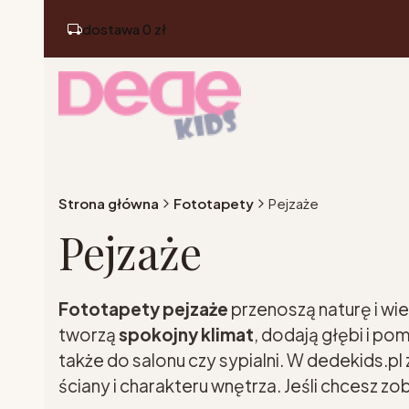
dostawa 0 zł
Strona główna
Fototapety
Pejzaże
Pejzaże
Fototapety pejzaże
przenoszą naturę i wie
tworzą
spokojny klimat
, dodają głębi i p
także do salonu czy sypialni. W dedekids.pl
ściany i charakteru wnętrza. Jeśli chcesz 