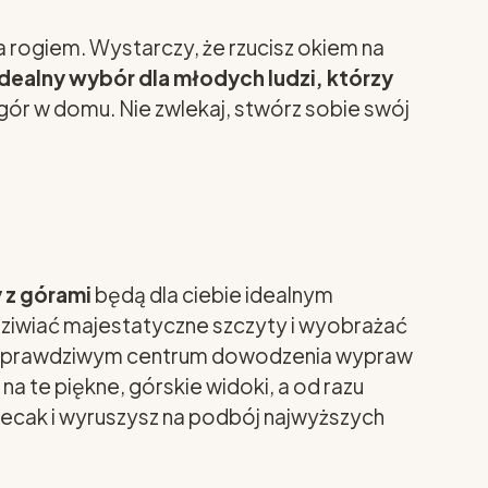
a rogiem. Wystarczy, że rzucisz okiem na
idealny wybór dla młodych ludzi, którzy
 gór w domu. Nie zwlekaj, stwórz sobie swój
 z górami
będą dla ciebie idealnym
dziwiać majestatyczne szczyty i wyobrażać
ie się prawdziwym centrum dowodzenia wypraw
na te piękne, górskie widoki, a od razu
plecak i wyruszysz na podbój najwyższych