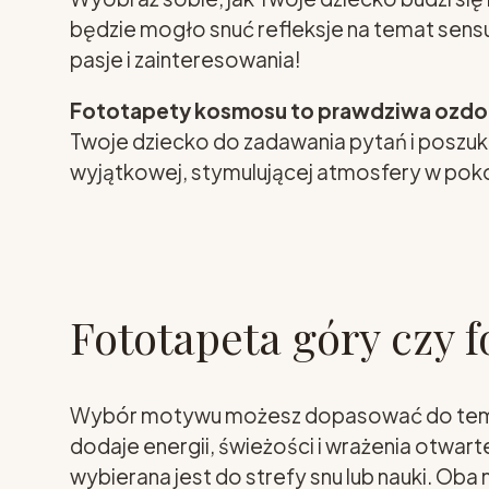
będzie mogło snuć refleksje na temat sensu 
pasje i zainteresowania!
Fototapety kosmosu to prawdziwa ozdo
Twoje dziecko do zadawania pytań i poszuk
wyjątkowej, stymulującej atmosfery w poko
Fototapeta góry czy f
Wybór motywu możesz dopasować do tempe
dodaje energii, świeżości i wrażenia otwarte
wybierana jest do strefy snu lub nauki. Ob