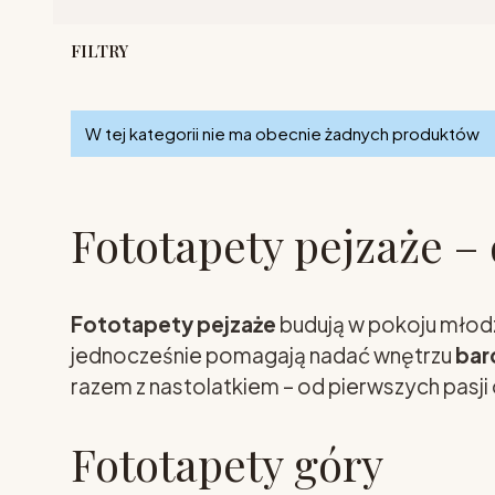
FILTRY
Lista produktów
Koniec filtrów
W tej kategorii nie ma obecnie żadnych produktów
Fototapety pejzaże –
Fototapety pejzaże
budują w pokoju młodz
jednocześnie pomagają nadać wnętrzu
bar
razem z nastolatkiem – od pierwszych pas
Fototapety góry