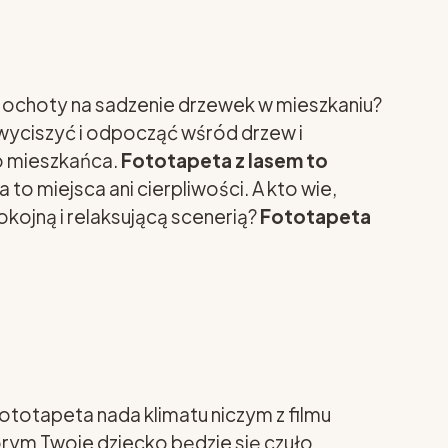
z ochoty na sadzenie drzewek w mieszkaniu?
 wyciszyć i odpocząć wśród drzew i
go mieszkańca.
Fototapeta z lasem to
 to miejsca ani cierpliwości. A kto wie,
okojną i relaksującą scenerią?
Fototapeta
fototapeta nada klimatu niczym z filmu
tórym Twoje dziecko będzie się czuło