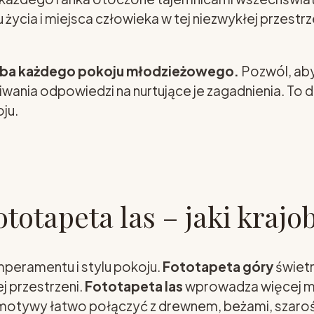
życia i miejsca człowieka w tej niezwykłej przestrz
ba każdego pokoju młodzieżowego.
Pozwól, aby
iwania odpowiedzi na nurtujące je zagadnienia. To
ju.
ototapeta las – jaki kraj
ramentu i stylu pokoju.
Fototapeta góry
świet
j przestrzeni.
Fototapeta las
wprowadza więcej mi
a motywy łatwo połączyć z drewnem, beżami, szaroś