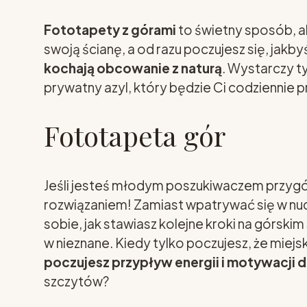
Fototapety z górami
to świetny sposób, ab
swoją ścianę, a od razu poczujesz się, jakby
kochają obcowanie z naturą
. Wystarczy t
prywatny azyl, który będzie Ci codziennie 
Fototapeta gór
Jeśli jesteś młodym poszukiwaczem przygód
rozwiązaniem! Zamiast wpatrywać się w nud
sobie, jak stawiasz kolejne kroki na górsk
w nieznane. Kiedy tylko poczujesz, że miejsk
poczujesz przypływ energii i motywacji d
szczytów?