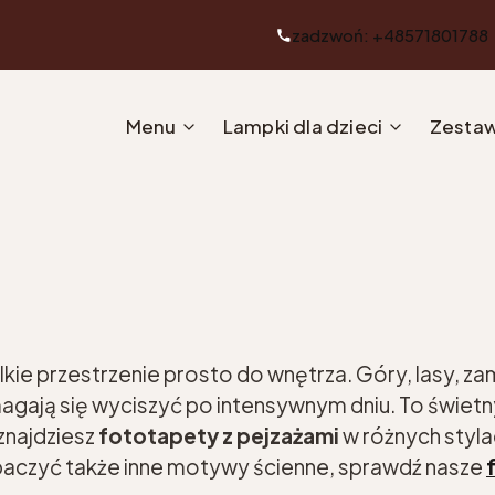
zadzwoń: +48571801788
Menu
Lampki dla dzieci
Zestaw
lkie przestrzenie prosto do wnętrza. Góry, lasy, z
omagają się wyciszyć po intensywnym dniu. To świe
 znajdziesz
fototapety z pejzażami
w różnych styla
zobaczyć także inne motywy ścienne, sprawdź nasze