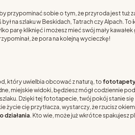
y przypominać sobie o tym, że przyroda jest tuż z
ś był na szlaku w Beskidach, Tatrach czy Alpach. To
ylko parę kliknięć i możesz mieć swój mały kawałek
przypominał, że pora na kolejną wycieczkę!
, który uwielbia obcować z naturą, to
fototapety
ne, miejskie widoki, będziesz mógł codziennie po
im szlaku. Dzięki tej fototapecie, twój pokój stan
ie życie cię przytłacza, wystarczy, że rzucisz okiem 
o działania
. Kto wie, może już wkrótce spakujesz 