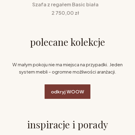
Szafa z regałem Basic biała
Cena
2 750,00 zł
polecane kolekcje
W małym pokoju nie ma miejsca na przypadki. Jeden
system mebli – ogromne możliwości aranżacji.
odkryj WOOW
inspiracje i porady