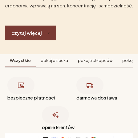
ergonomia wpływają na sen, koncentrację i samodzielność.
czytaj więcej
Wszystkie
pokój dziecka
pokoje chłopców
pokoje 
bezpieczne płatności
darmowa dostawa
opinie klientów