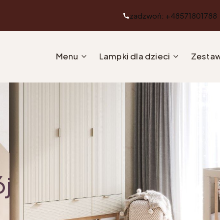
zadzwoń: +48571801788
Menu
Lampki dla dzieci
Zestaw
ój