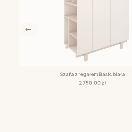
Szafa z regałem Basic biała
Cena
2 750,00 zł