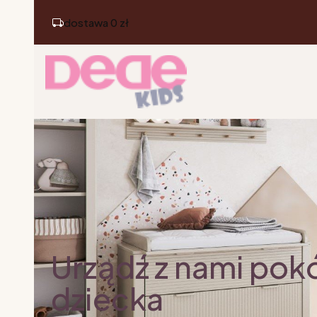
dostawa 0 zł
Urządź z nami pok
dziecka