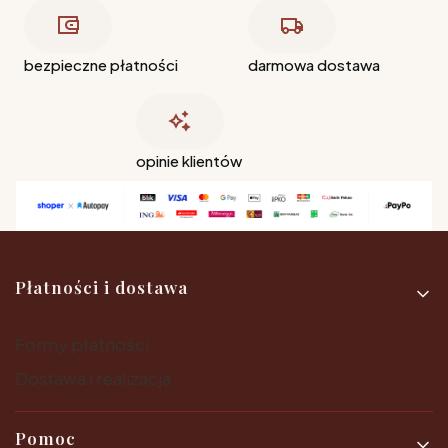
bezpieczne płatności
darmowa dostawa
opinie klientów
Linki w stopce
Płatności i dostawa
Formy płatności
Dostawa i realizacja
Pomoc