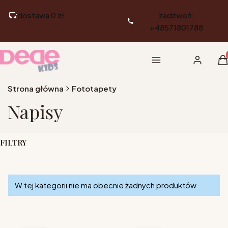
dostawa 0 zł
zadzwoń:
+48571801788
Pr
Menu
Zaloguj si
K
Strona główna
Fototapety
Napisy
FILTRY
Koniec filtrów
Lista produktów
W tej kategorii nie ma obecnie żadnych produktów