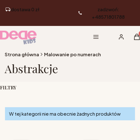
dostawa 0 zł
zadzwoń:
+48571801788
Pr
Menu
Zaloguj si
K
Strona główna
Malowanie po numerach
Abstrakcje
FILTRY
Koniec filtrów
Lista produktów
W tej kategorii nie ma obecnie żadnych produktów