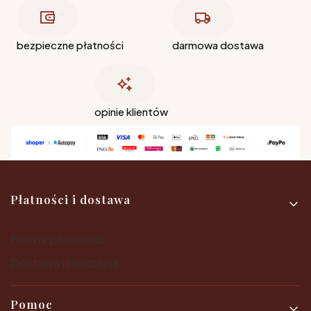
bezpieczne płatności
darmowa dostawa
opinie klientów
Linki w stopce
Płatności i dostawa
Formy płatności
Dostawa i realizacja
Pomoc