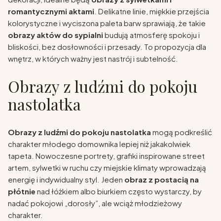
romantycznymi aktami
. Delikatne linie, miękkie przejścia
kolorystyczne i wyciszona paleta barw sprawiają, że takie
obrazy aktów do sypialni
budują atmosferę spokoju i
bliskości, bez dosłowności i przesady. To propozycja dla
wnętrz, w których ważny jest nastrój i subtelność.
Obrazy z ludźmi do pokoju
nastolatka
Obrazy z ludźmi do pokoju nastolatka
mogą podkreślić
charakter młodego domownika lepiej niż jakakolwiek
tapeta. Nowoczesne portrety, grafiki inspirowane street
artem, sylwetki w ruchu czy miejskie klimaty wprowadzają
energię i indywidualny styl. Jeden
obraz z postacią na
płótnie
nad łóżkiem albo biurkiem często wystarczy, by
nadać pokojowi „dorosły”, ale wciąż młodzieżowy
charakter.