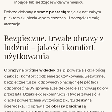
stojącej lub siedzącej w danym miejscu.
Dobrze dobrany
obraz z postacią
staje się naturalnym
punktem skupienia w pomieszczeniu i porządkuje całą
aranżację.
Bezpieczne, trwałe obrazy z
ludźmi – jakość i komfort
użytkowania
Obrazy na płótnie w dedekids.pl
powstają z dbałością
o jakość i komfort codziennego użytkowania. Bezwonne,
bezpieczne tusze, odpowiednio naciągnięte płótno i
odporność na UV sprawiają, że dekoracje zachowują kolory
przez lata. Dzięki lekkiej konstrukcji łatwo je zawiesić, a
gładką powierzchnię wyczyścisz z kurzu delikatną
ściereczką. To sprawia, że
obrazy z ludźmi
są
odpowiednie nie tylko do salonu czy sypialni, ale także do