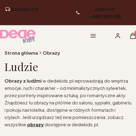
dostawa 0 zł
zadzwoń:
+48571801788
Pr
Menu
Zaloguj si
K
Strona główna
Obrazy
Ludzie
Obrazy z ludźmi
w dedekids.pl wprowadzają do wnętrza
emocje, ruch i charakter – od minimalistycznych sylwetek,
przez portrety inspirowane sztuką, po romantyczne akty.
Znajdziesz tu obrazy na płótnie do salonu, sypialni, gabinetu
i pokoju nastolatka, dostępne w różnych formatach i
stylach. Jeśli urządzasz też inne pomieszczenia, zobacz
wszystkie
obrazy
dostępne w dedekids.pl.