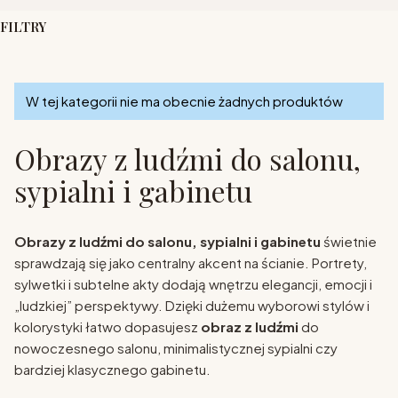
FILTRY
Koniec filtrów
Lista produktów
W tej kategorii nie ma obecnie żadnych produktów
Obrazy z ludźmi do salonu,
sypialni i gabinetu
Obrazy z ludźmi do salonu, sypialni i gabinetu
świetnie
sprawdzają się jako centralny akcent na ścianie. Portrety,
sylwetki i subtelne akty dodają wnętrzu elegancji, emocji i
„ludzkiej” perspektywy. Dzięki dużemu wyborowi stylów i
kolorystyki łatwo dopasujesz
obraz z ludźmi
do
nowoczesnego salonu, minimalistycznej sypialni czy
bardziej klasycznego gabinetu.