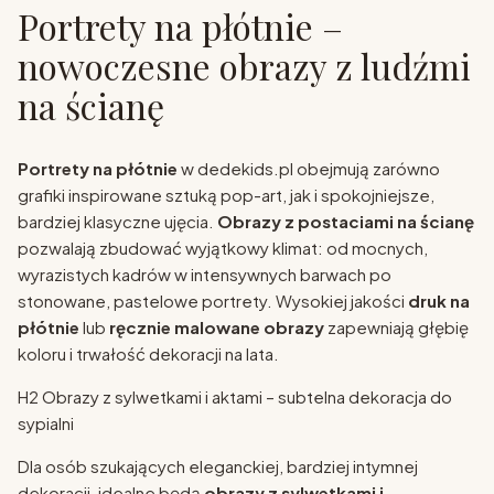
Portrety na płótnie –
nowoczesne obrazy z ludźmi
na ścianę
Portrety na płótnie
w dedekids.pl obejmują zarówno
grafiki inspirowane sztuką pop-art, jak i spokojniejsze,
bardziej klasyczne ujęcia.
Obrazy z postaciami na ścianę
pozwalają zbudować wyjątkowy klimat: od mocnych,
wyrazistych kadrów w intensywnych barwach po
stonowane, pastelowe portrety. Wysokiej jakości
druk na
płótnie
lub
ręcznie malowane obrazy
zapewniają głębię
koloru i trwałość dekoracji na lata.
H2 Obrazy z sylwetkami i aktami – subtelna dekoracja do
sypialni
Dla osób szukających eleganckiej, bardziej intymnej
dekoracji, idealne będą
obrazy z sylwetkami i