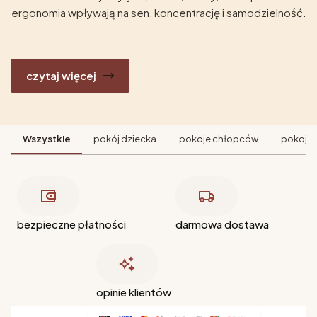
ergonomia wpływają na sen, koncentrację i samodzielność.
czytaj więcej
Wszystkie
pokój dziecka
pokoje chłopców
pokoje 
bezpieczne płatności
darmowa dostawa
opinie klientów