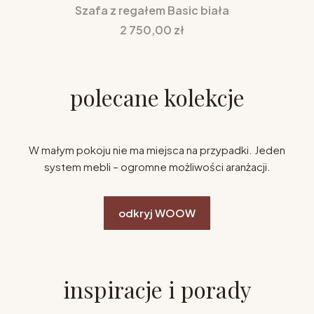
Szafa z regałem Basic biała
Cena
2 750,00 zł
polecane kolekcje
W małym pokoju nie ma miejsca na przypadki. Jeden
system mebli – ogromne możliwości aranżacji.
odkryj WOOW
inspiracje i porady