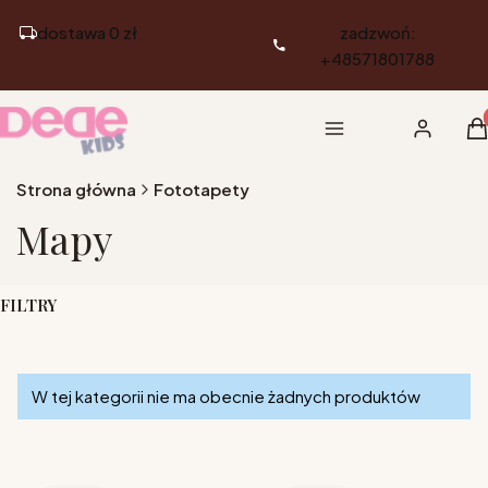
dostawa 0 zł
zadzwoń:
+48571801788
Pr
Menu
Zaloguj si
K
Strona główna
Fototapety
Mapy
FILTRY
Koniec filtrów
Lista produktów
W tej kategorii nie ma obecnie żadnych produktów