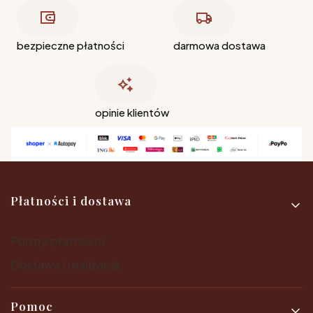
bezpieczne płatności
darmowa dostawa
opinie klientów
Linki w stopce
Płatności i dostawa
Formy płatności
Dostawa i realizacja
Pomoc