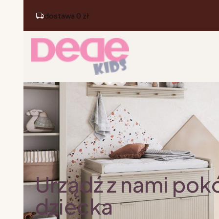
dostawa 0 zł
Urządź z nami pok
dziecka