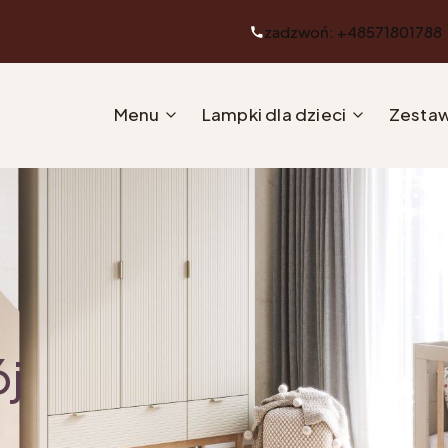
zadzwoń: +48571801788
Menu
Lampki dla dzieci
Zestaw
ój