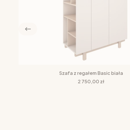
Szafa z regałem Basic biała
Cena
2 750,00 zł