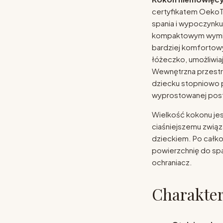
certyfikatem OekoTe
spania i wypoczynku
kompaktowym wymiar
bardziej komfortowy
łóżeczko, umożliwiaj
Wewnętrzna przestr
dziecku stopniowo p
wyprostowanej post
Wielkość kokonu jes
ciaśniejszemu związ
dzieckiem. Po całko
powierzchnię do spa
ochraniacz.
Charakter