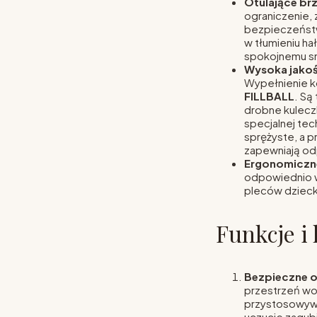
Otulające br
ograniczenie,
bezpieczeństw
w tłumieniu ha
spokojnemu s
Wysoka jakoś
Wypełnienie k
FILLBALL
. Są
drobne kuleczk
specjalnej tech
sprężyste, a p
zapewniają od
Ergonomiczn
odpowiednio w
pleców dzieck
Funkcje i 
Bezpieczne o
przestrzeń wo
przystosowywa
uczucie zagubi