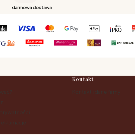
darmowa dostawa
Kontakt
ować?
Kontakt i dane firmy
in
 prywatności
 reklamacje