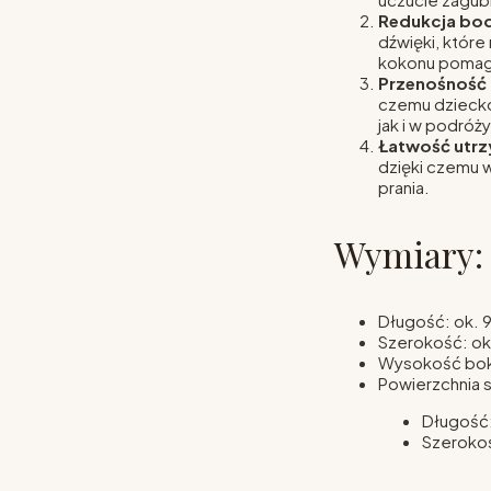
Redukcja bo
dźwięki, któr
kokonu pomaga
Przenośność
czemu dzieck
jak i w podróży
Łatwość utrz
dzięki czemu 
prania.
Wymiary:
Długość: ok. 
Szerokość: ok
Wysokość bok
Powierzchnia s
Długość
Szeroko