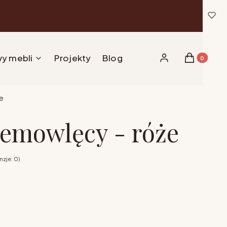
y mebli
Projekty
Blog
Produkty w 
Zaloguj się
Koszyk
e
emowlęcy - róże
zje: 0)