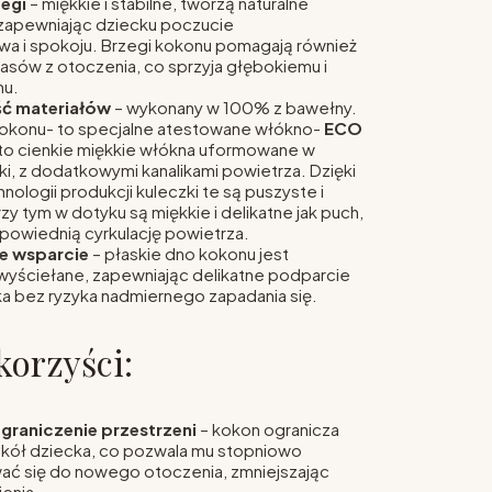
zegi
– miękkie i stabilne, tworzą naturalne
 zapewniając dziecku poczucie
a i spokoju. Brzegi kokonu pomagają również
łasów z otoczenia, co sprzyja głębokiemu i
nu.
ć materiałów
– wykonany w 100% z bawełny.
okonu- to specjalne atestowane włókno-
ECO
 to cienkie miękkie włókna uformowane w
i, z dodatkowymi kanalikami powietrza. Dzięki
nologii produkcji kuleczki te są puszyste i
rzy tym w dotyku są miękkie i delikatne jak puch,
powiednią cyrkulację powietrza.
e wsparcie
– płaskie dno kokonu jest
yściełane, zapewniając delikatne podparcie
a bez ryzyka nadmiernego zapadania się.
korzyści:
graniczenie przestrzeni
– kokon ogranicza
kół dziecka, co pozwala mu stopniowo
ć się do nowego otoczenia, zmniejszając
enia.