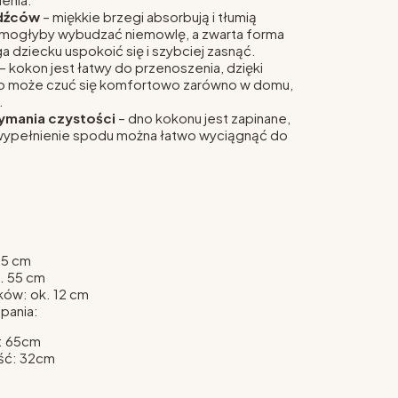
dźców
– miękkie brzegi absorbują i tłumią
e mogłyby wybudzać niemowlę, a zwarta forma
 dziecku uspokoić się i szybciej zasnąć.
– kokon jest łatwy do przenoszenia, dzięki
o może czuć się komfortowo zarówno w domu,
.
ymania czystości
– dno kokonu jest zapinane,
wypełnienie spodu można łatwo wyciągnąć do
95 cm
. 55 cm
ów: ok. 12 cm
pania:
: 65cm
ść: 32cm