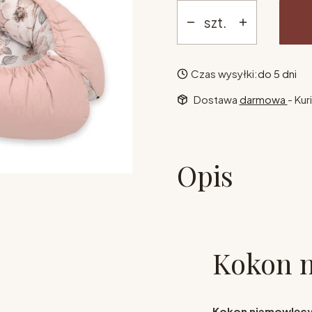
szt.
Czas wysyłki:
do 5 dni
Dostawa
darmowa
- Kur
Opis
Kokon n
Kokon niemowlęc