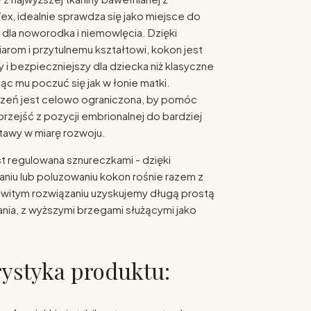
x, idealnie sprawdza się jako miejsce do
 dla noworodka i niemowlęcia. Dzięki
om i przytulnemu kształtowi, kokon jest
 i bezpieczniejszy dla dziecka niż klasyczne
ąc mu poczuć się jak w łonie matki.
zeń jest celowo ograniczona, by pomóc
rzejść z pozycji embrionalnej do bardziej
awy w miarę rozwoju.
t regulowana sznureczkami - dzięki
aniu lub poluzowaniu kokon rośnie razem z
witym rozwiązaniu uzyskujemy długą prostą
nia, z wyższymi brzegami służącymi jako
ystyka produktu: