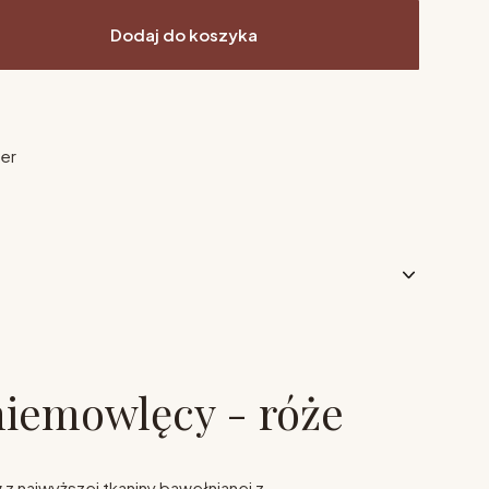
Dodaj do koszyka
ier
iemowlęcy - róże
y
z najwyższej tkaniny bawełnianej z