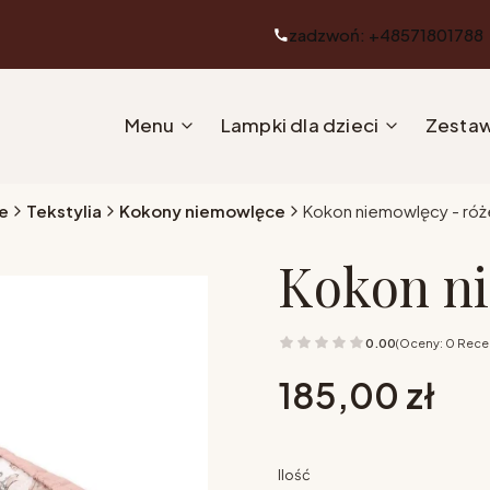
zadzwoń: +48571801788
Menu
Lampki dla dzieci
Zestaw
e
Tekstylia
Kokony niemowlęce
Kokon niemowlęcy - róż
Kokon ni
0.00
(Oceny: 0 Recen
Cena
185,00 zł
Ilość